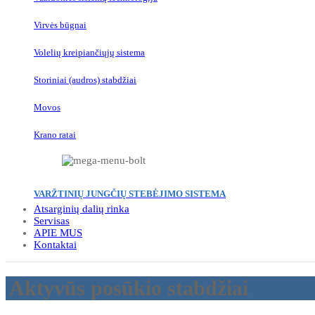
Virvės būgnai
Volelių kreipiančiųjų sistema
Storiniai (audros) stabdžiai
Movos
Krano ratai
VARŽTINIŲ JUNGČIŲ STEBĖJIMO SISTEMA
Atsarginių dalių rinka
Servisas
APIE MUS
Kontaktai
Aktyvūs posūkio stabdžiai