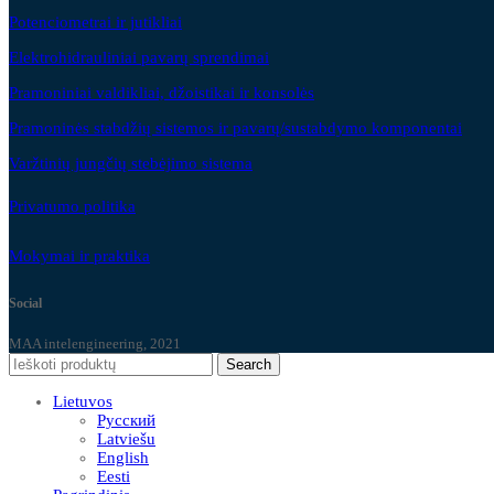
Potenciometrai ir jutikliai
Elektrohidrauliniai pavarų sprendimai
Pramoniniai valdikliai, džoistikai ir konsolės
Pramoninės stabdžių sistemos ir pavarų/sustabdymo komponentai
Varžtinių jungčių stebėjimo sistema
Privatumo politika
Mokymai ir praktika
Social
MAA intelengineering, 2021
Search
Lietuvos
Русский
Latviešu
English
Eesti