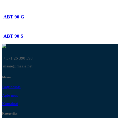
ABT 90 G
ABT 90 S
+ 371 26 390 398
maaie@maaie.net
Meniu
Pagrindinis
Apie mus
Kontaktai
Kategorijos