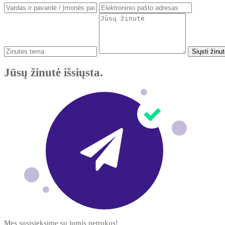
Siųsti žinu
Jūsų žinutė išsiųsta.
Mes susisieksime su jumis netrukus!