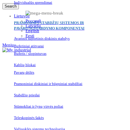
Individualūs sprendimai
Search
Lietuvos
Русский
PRAMONINĖS STABDŽIŲ SISTEMOS IR
Latviešu
PAVARŲ/SUSTABDYMO KOMPONENTAI
English
Eesti
Avarinis suportinis diskinis stabdys
Meniu
Buferiniai atitvarai
Buferis / slopintuvas
Kablių blokai
Pavarų dėžės
Pramoniniai diskiniai ir būgniniai stabdžiai
Stabdžių priedai
Stūmokliai ir lynų virvės poliai
Teleskopinės šakės
Važiuoklės sistemų technologija