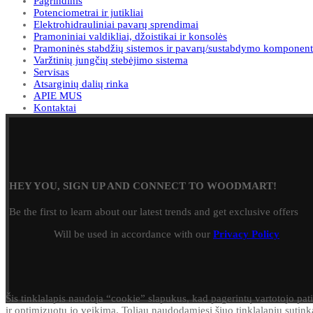
Pagrindinis
Potenciometrai ir jutikliai
Elektrohidrauliniai pavarų sprendimai
Pramoniniai valdikliai, džoistikai ir konsolės
Pramoninės stabdžių sistemos ir pavarų/sustabdymo komponent
Varžtinių jungčių stebėjimo sistema
Servisas
Atsarginių dalių rinka
APIE MUS
Kontaktai
HEY YOU, SIGN UP AND CONNECT TO WOODMART!
Be the first to learn about our latest trends and get exclusive offers
Will be used in accordance with our
Privacy Policy
Šis tinklalapis naudoja “cookie” slapukus, kad pagerintų vartotojo pati
ir optimizuotų jo veikimą. Toliau naudodamiesi šiuo tinklalapiu sutink