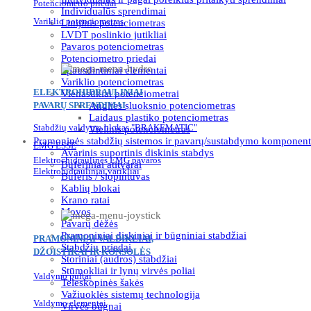
Potenciometro priedai
Individualūs sprendimai
Variklio potenciometras
Linijinis potenciometras
LVDT poslinkio jutikliai
Pavaros potenciometras
Potenciometro priedai
Spausdintiniai elementai
Variklio potenciometras
ELEKTROHIDRAULINIAI
Vienasūkiai potenciometrai
PAVARŲ SPRENDIMAI
Anglies sluoksnio potenciometras
Laidaus plastiko potenciometras
Stabdžių valdymo blokas "BRAKEMATIC"
Vielinis potenciometras
Pramoninės stabdžių sistemos ir pavarų/sustabdymo komponent
EMG ESSE
Avarinis suportinis diskinis stabdys
Elektrochidraulinės EMG pavaros
Buferiniai atitvarai
Elektrohidrauliniai varikliai
Buferis / slopintuvas
Kablių blokai
Krano ratai
Movos
Pavarų dėžės
Pramoniniai diskiniai ir būgniniai stabdžiai
PRAMONINIAI VALDIKLIAI,
Stabdžių priedai
DŽOISTIKAI IR KONSOLĖS
Storiniai (audros) stabdžiai
Stūmokliai ir lynų virvės poliai
Valdymo pultai
Teleskopinės šakės
Važiuoklės sistemų technologija
Valdymo elementai
Virvės būgnai