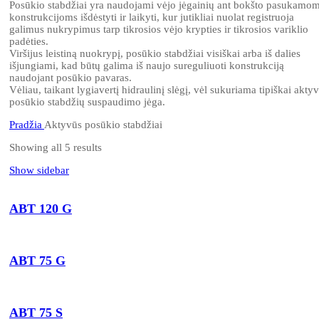
Posūkio stabdžiai yra naudojami vėjo jėgainių ant bokšto pasukamo
konstrukcijoms išdėstyti ir laikyti, kur jutikliai nuolat registruoja
galimus nukrypimus tarp tikrosios vėjo krypties ir tikrosios variklio
padėties.
Viršijus leistiną nuokrypį, posūkio stabdžiai visiškai arba iš dalies
išjungiami, kad būtų galima iš naujo sureguliuoti konstrukciją
naudojant posūkio pavaras.
Vėliau, taikant lygiavertį hidraulinį slėgį, vėl sukuriama tipiškai akty
posūkio stabdžių suspaudimo jėga.
Pradžia
Aktyvūs posūkio stabdžiai
Showing all 5 results
Show sidebar
ABT 120 G
ABT 75 G
ABT 75 S