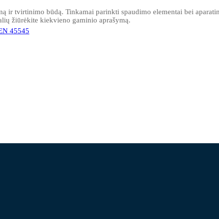
ą ir tvirtinimo būdą. Tinkamai parinkti spaudimo elementai bei aparati
alių žiūrėkite kiekvieno gaminio aprašymą.
 EN 45545