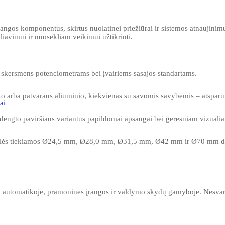
įrangos komponentus, skirtus nuolatinei priežiūrai ir sistemos atnaujin
uliavimui ir nuosekliam veikimui užtikrinti.
 skersmens potenciometrams bei įvairiems sąsajos standartams.
tiko arba patvaraus aliuminio, kiekvienas su savomis savybėmis – atspar
ai
 dengto paviršiaus variantus papildomai apsaugai bei geresniam vizualia
lės tiekiamos Ø24,5 mm, Ø28,0 mm, Ø31,5 mm, Ø42 mm ir Ø70 mm diame
, automatikoje, pramoninės įrangos ir valdymo skydų gamyboje. Nesvarbu