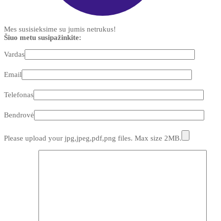
Mes susisieksime su jumis netrukus!
Šiuo metu susipažinkite:
Vardas
Email
Telefonas
Bendrovė
Please upload your jpg,jpeg,pdf,png files. Max size 2MB.