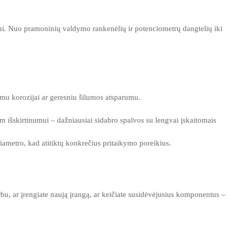
imui. Nuo pramoninių valdymo rankenėlių ir potenciometrų dangtelių iki
umu korozijai ar geresniu šilumos atsparumu.
m išskirtinumui – dažniausiai sidabro spalvos su lengvai įskaitomais
tro, kad atitiktų konkrečius pritaikymo poreikius.
, ar įrengiate naują įrangą, ar keičiate susidėvėjusius komponentus –