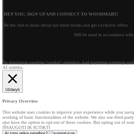
HEY YOU, SIGN UP AND CONNECT TO WOODMART!
Be the first to learn about our latest trends and get exclusive offers
Will be used in accordance wit
Šis tinklalapis naudoja “cookie” slapukus, kad pagerintų vartotojo pat
Aš sutinku.
Uždaryti
Privacy Overview
This website uses cookies to improve your experience while you navigat
working of basic functionalities of the website. We also use third-par
also have the option to opt-out of these cookies. But opting out of s
IŠSAUGOTI IR SUTIKTI
Ar jums reikia pagalbos?