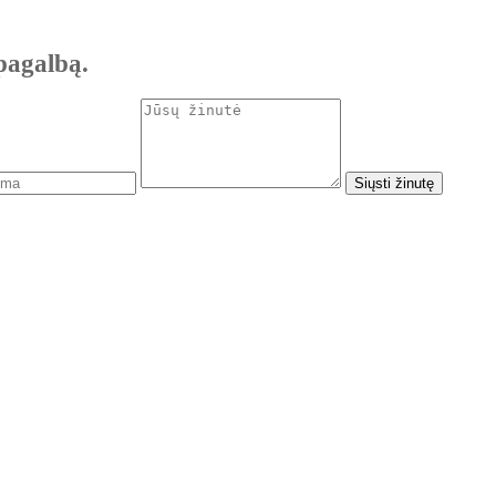
pagalbą.
Siųsti žinutę