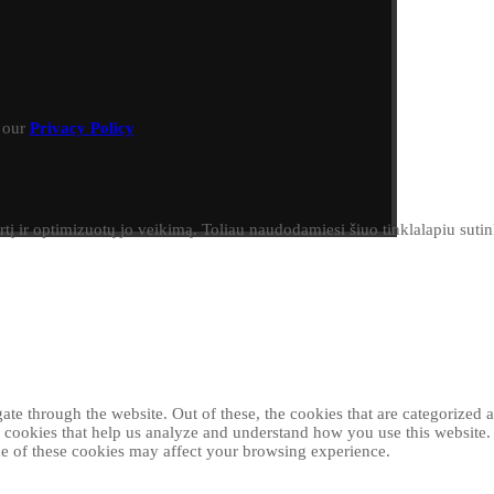
h our
Privacy Policy
irtį ir optimizuotų jo veikimą. Toliau naudodamiesi šiuo tinklalapiu sut
e through the website. Out of these, the cookies that are categorized as
ty cookies that help us analyze and understand how you use this website
ome of these cookies may affect your browsing experience.