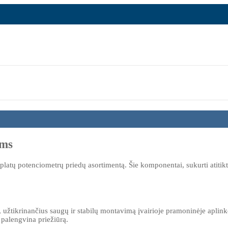
ėms
tų potenciometrų priedų asortimentą. Šie komponentai, sukurti atitikti
 užtikrinančius saugų ir stabilų montavimą įvairioje pramoninėje aplinkoj
 palengvina priežiūrą.