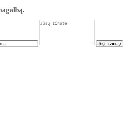
pagalbą.
Siųsti žinutę