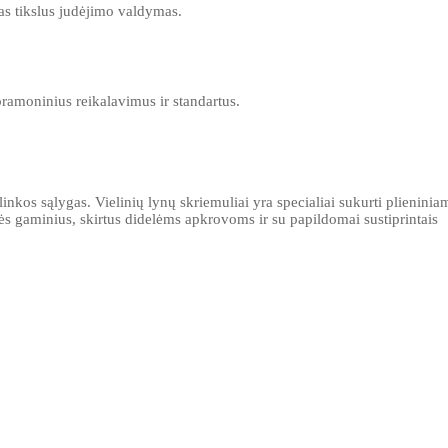
as tikslus judėjimo valdymas.
 pramoninius reikalavimus ir standartus.
linkos sąlygas. Vielinių lynų skriemuliai yra specialiai sukurti plieninia
s gaminius, skirtus didelėms apkrovoms ir su papildomai sustiprintais