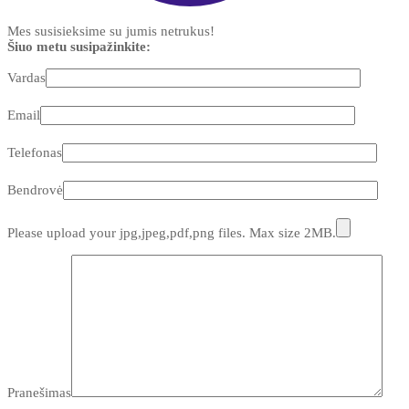
Mes susisieksime su jumis netrukus!
Šiuo metu susipažinkite:
Vardas
Email
Telefonas
Bendrovė
Please upload your jpg,jpeg,pdf,png files. Max size 2MB.
Pranešimas