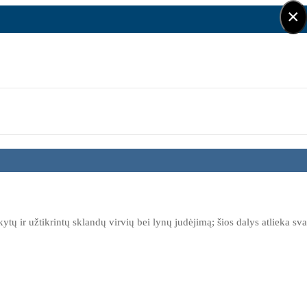
×
ytų ir užtikrintų sklandų virvių bei lynų judėjimą; šios dalys atlieka sv