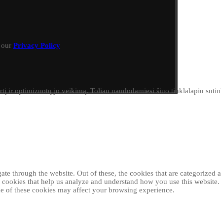
h our
Privacy Policy
irtį ir optimizuotų jo veikimą. Toliau naudodamiesi šiuo tinklalapiu sut
e through the website. Out of these, the cookies that are categorized as
ty cookies that help us analyze and understand how you use this website
ome of these cookies may affect your browsing experience.