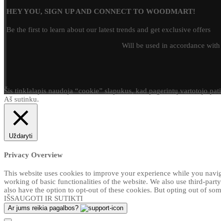
HEY YOU, SIGN UP AND CONNECT TO WOODMART!
Be the first to learn about our latest trends and get exclusive offers
Will be used in accordance wit
Šis tinklalapis naudoja “cookie” slapukus, kad pagerintų vartotojo pat
Aš sutinku.
Uždaryti
Privacy Overview
This website uses cookies to improve your experience while you navigat
working of basic functionalities of the website. We also use third-par
also have the option to opt-out of these cookies. But opting out of s
IŠSAUGOTI IR SUTIKTI
Ar jums reikia pagalbos?