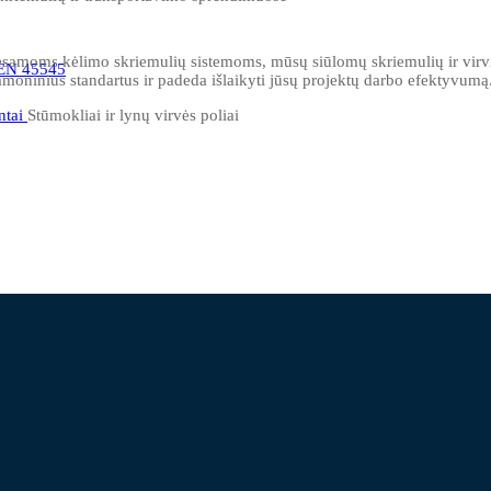
ių esamoms kėlimo skriemulių sistemoms, mūsų siūlomų skriemulių ir virv
 EN 45545
amoninius standartus ir padeda išlaikyti jūsų projektų darbo efektyvumą
ntai
Stūmokliai ir lynų virvės poliai