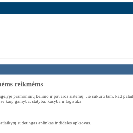
ninėms reikmėms
gelyje pramoninių kėlimo ir pavaros sistemų. Jie sukurti tam, kad palaik
se kaip gamyba, statyba, kasyba ir logistika.
atlaikytų sudėtingas aplinkas ir dideles apkrovas.