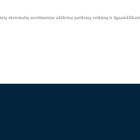
inių skriemulių asortimentas užtikrina patikimą veikimą ir ilgaamžišku
.