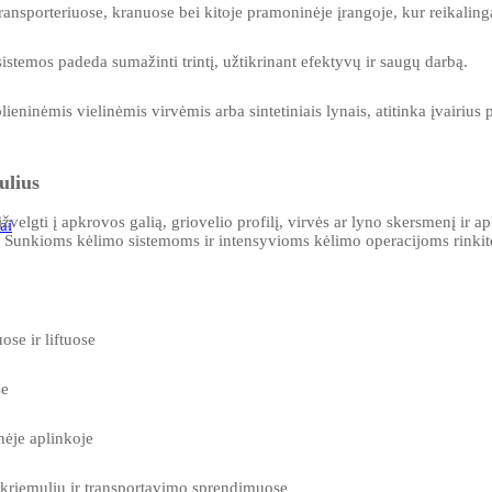
nsporteriuose, kranuose bei kitoje pramoninėje įrangoje, kur reikaling
 sistemos padeda sumažinti trintį, užtikrinant efektyvų ir saugų darbą.
lieninėmis vielinėmis virvėmis arba sintetiniais lynais, atitinka įvairius
ulius
elgti į apkrovos galią, griovelio profilį, virvės ar lyno skersmenį ir ap
ai
. Sunkioms kėlimo sistemoms ir intensyvioms kėlimo operacijoms rinkitė
se ir liftuose
se
nėje aplinkoje
kriemulių ir transportavimo sprendimuose