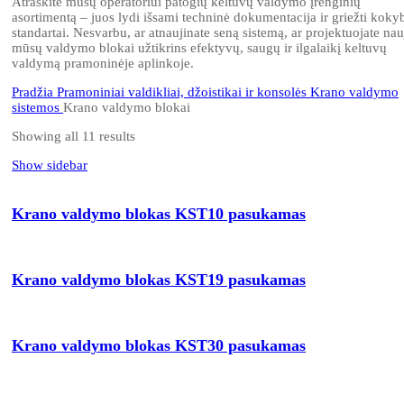
Atraskite mūsų operatoriui patogių keltuvų valdymo įrenginių
asortimentą – juos lydi išsami techninė dokumentacija ir griežti koky
standartai. Nesvarbu, ar atnaujinate seną sistemą, ar projektuojate nau
mūsų valdymo blokai užtikrins efektyvų, saugų ir ilgalaikį keltuvų
valdymą pramoninėje aplinkoje.
Pradžia
Pramoniniai valdikliai, džoistikai ir konsolės
Krano valdymo
sistemos
Krano valdymo blokai
Showing all 11 results
Show sidebar
Krano valdymo blokas KST10 pasukamas
Krano valdymo blokas KST19 pasukamas
Krano valdymo blokas KST30 pasukamas