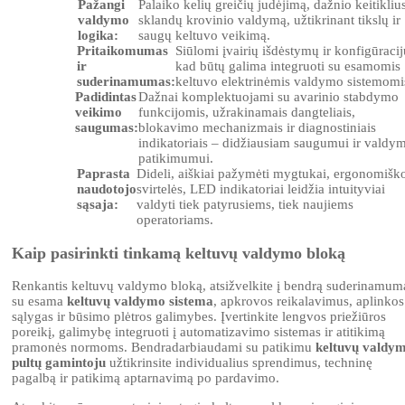
Pažangi
Palaiko kelių greičių judėjimą, dažnio keitiklius
valdymo
sklandų krovinio valdymą, užtikrinant tikslų ir
logika:
saugų keltuvo veikimą.
Pritaikomumas
Siūlomi įvairių išdėstymų ir konfigūracij
ir
kad būtų galima integruoti su esamomis
suderinamumas:
keltuvo elektrinėmis valdymo sistemomi
Padidintas
Dažnai komplektuojami su avarinio stabdymo
veikimo
funkcijomis, užrakinamais dangteliais,
saugumas:
blokavimo mechanizmais ir diagnostiniais
indikatoriais – didžiausiam saugumui ir valdy
patikimumui.
Paprasta
Dideli, aiškiai pažymėti mygtukai, ergonomišk
naudotojo
svirtelės, LED indikatoriai leidžia intuityviai
sąsaja:
valdyti tiek patyrusiems, tiek naujiems
operatoriams.
Kaip pasirinkti tinkamą keltuvų valdymo bloką
Renkantis keltuvų valdymo bloką, atsižvelkite į bendrą suderinamum
su esama
keltuvų valdymo sistema
, apkrovos reikalavimus, aplinkos
sąlygas ir būsimo plėtros galimybes. Įvertinkite lengvos priežiūros
poreikį, galimybę integruoti į automatizavimo sistemas ir atitikimą
pramonės normoms. Bendradarbiaudami su patikimu
keltuvų valdy
pultų gamintoju
užtikrinsite individualius sprendimus, techninę
pagalbą ir patikimą aptarnavimą po pardavimo.