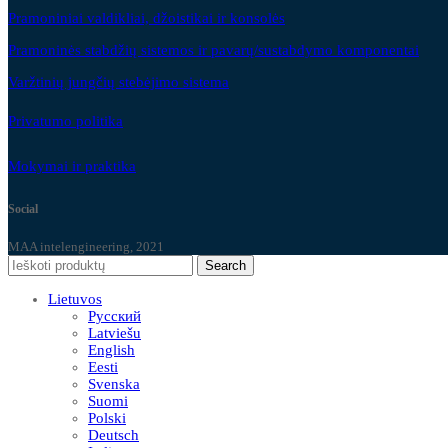
Pramoniniai valdikliai, džoistikai ir konsolės
Pramoninės stabdžių sistemos ir pavarų/sustabdymo komponentai
Varžtinių jungčių stebėjimo sistema
Privatumo politika
Mokymai ir praktika
Social
MAA intelengineering, 2021
Search
Lietuvos
Русский
Latviešu
English
Eesti
Svenska
Suomi
Polski
Deutsch