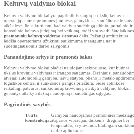
Keltuvų valdymo blokai
Keltuvų valdymo blokai yra pagrindinis saugių ir tikslių keltuvų
operacijų centras pramonės įmonėse, gamyklose, sandėliuose ir staty
aikštelėse. Jie sukurti tam, kad valdytų sudėtingą tiltinio, portalinio ir
konsolinio keltuvo judėjimą bei veikimą, todėl yra svarbi šiuolaikinės
pramoninių keltuvų valdymo sistemos
dalis. Pažangi architektūra
leidžia operatoriams užtikrinti patikimumą ir saugumą net ir
sudėtingiausiomis darbo sąlygomis.
Panaudojimo sritys ir pramonės šakos
Keltuvų valdymo blokai plačiai naudojami sektoriuose, kur būtinas
tikslus krovinių valdymas ir įrangos saugumas. Dažniausi panaudoji
atvejai: automobilių gamyba, laivų statyba, plieno ir metalo apdirbim
logistikos centrai ir sunkiosios įrangos priežiūra. Šiose aplinkose
reikalingi patvarūs, sunkioms apkrovoms pritaikyti valdymo blokai,
gebantys atlaikyti dažną naudojimą ir sudėtingas sąlygas.
Pagrindinės savybės
Tvirta
Gamybai naudojamos pramoninės medžiago
konstrukcija:
atsparios vibracijai, dulkėms, drėgmei bei
temperatūrų svyravimui, būdingam sunkio
darbo aplinkoms.