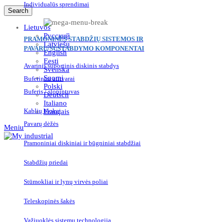
Individualūs sprendimai
Search
Lietuvos
Русский
PRAMONINĖS STABDŽIŲ SISTEMOS IR
Latviešu
PAVARŲ/SUSTABDYMO KOMPONENTAI
English
Eesti
Avarinis suportinis diskinis stabdys
Svenska
Suomi
Buferiniai atitvarai
Polski
Buferis / slopintuvas
Deutsch
Italiano
Kablių blokai
Français
Pavarų dėžės
Meniu
Pramoniniai diskiniai ir būgniniai stabdžiai
Stabdžių priedai
Stūmokliai ir lynų virvės poliai
Teleskopinės šakės
Važiuoklės sistemų technologija