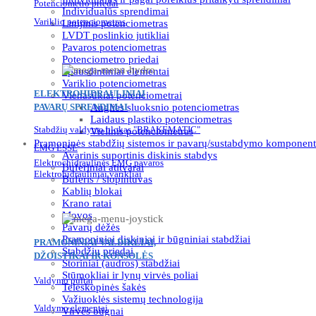
Potenciometro priedai
Individualūs sprendimai
Variklio potenciometras
Linijinis potenciometras
LVDT poslinkio jutikliai
Pavaros potenciometras
Potenciometro priedai
Spausdintiniai elementai
Variklio potenciometras
ELEKTROHIDRAULINIAI
Vienasūkiai potenciometrai
PAVARŲ SPRENDIMAI
Anglies sluoksnio potenciometras
Laidaus plastiko potenciometras
Stabdžių valdymo blokas "BRAKEMATIC"
Vielinis potenciometras
Pramoninės stabdžių sistemos ir pavarų/sustabdymo komponent
EMG ESSE
Avarinis suportinis diskinis stabdys
Elektrochidraulinės EMG pavaros
Buferiniai atitvarai
Elektrohidrauliniai varikliai
Buferis / slopintuvas
Kablių blokai
Krano ratai
Movos
Pavarų dėžės
Pramoniniai diskiniai ir būgniniai stabdžiai
PRAMONINIAI VALDIKLIAI,
Stabdžių priedai
DŽOISTIKAI IR KONSOLĖS
Storiniai (audros) stabdžiai
Stūmokliai ir lynų virvės poliai
Valdymo pultai
Teleskopinės šakės
Važiuoklės sistemų technologija
Valdymo elementai
Virvės būgnai