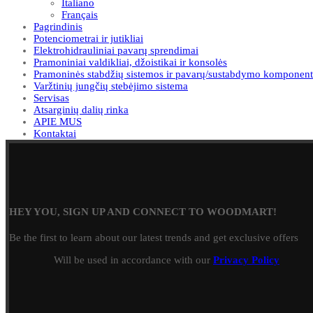
Italiano
Français
Pagrindinis
Potenciometrai ir jutikliai
Elektrohidrauliniai pavarų sprendimai
Pramoniniai valdikliai, džoistikai ir konsolės
Pramoninės stabdžių sistemos ir pavarų/sustabdymo komponent
Varžtinių jungčių stebėjimo sistema
Servisas
Atsarginių dalių rinka
APIE MUS
Kontaktai
HEY YOU, SIGN UP AND CONNECT TO WOODMART!
Be the first to learn about our latest trends and get exclusive offers
Will be used in accordance with our
Privacy Policy