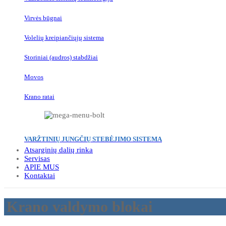
Virvės būgnai
Volelių kreipiančiųjų sistema
Storiniai (audros) stabdžiai
Movos
Krano ratai
VARŽTINIŲ JUNGČIŲ STEBĖJIMO SISTEMA
Atsarginių dalių rinka
Servisas
APIE MUS
Kontaktai
Krano valdymo blokai