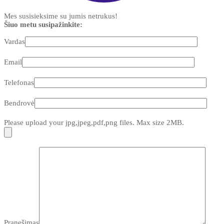
Mes susisieksime su jumis netrukus!
Šiuo metu susipažinkite:
Vardas
Email
Telefonas
Bendrovė
Please upload your jpg,jpeg,pdf,png files. Max size 2MB.
Pranešimas