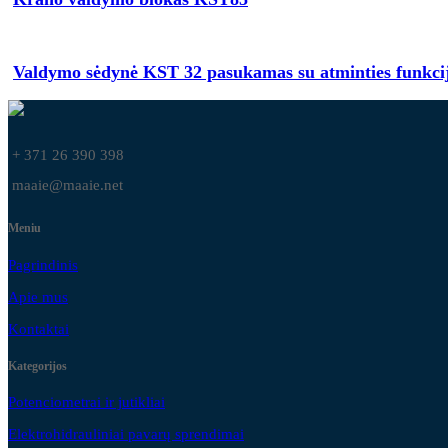
Valdymo sėdynė KST 32 pasukamas su atminties funkci
+ 371 26 390 398
maaie@maaie.net
Meniu
Pagrindinis
Apie mus
Kontaktai
Kategorijos
Potenciometrai ir jutikliai
Elektrohidrauliniai pavarų sprendimai