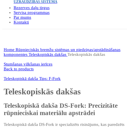
UZRAUDZĪBAS SISTĒMA
Rezerves daļu tirgus
Servisa programmas
Par mums
Kontakti
Click to enlarge
Home
Rūpnieciskās bremžu sistēmas un piedziņas/apstādināšanas
komponentes
Teleskopiskās dakšas
Teleskopiskās dakšas
Stumšanas vilkšanas ierīces
Back to products
Teleskopiskā dakša Tips: F-Fork
Teleskopiskās dakšas
Teleskopiskā dakša DS-Fork: Precizitāte
rūpnieciskai materiālu apstrādei
Teleskopiskā dakša DS-Fork ir specializēts risinājums, kas paredzēts