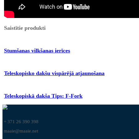
Saistītie produkti
Stumšanas vilkšanas ierīces
Teleskopisko dakšu vispārējā atjaunošana
Teleskopiskā dakša Tips: F-Fork
+ 371 26 390 398
maaie@maaie.net