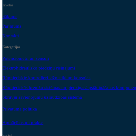
Izvēlne
Sākums
Par mums
Kontakti
Kategorijas
Potenciometri un sensori
Elektrohidraulisko piedziņu risinājumi
Rūpnieciskie kontrolieri, džoistiki un konsoles
Rūpnieciskās bremžu sistēmas un piedziņas/apstādināšanas komponen
Skrūvju savienojumu uzraudzības sistēma
Privātuma politika
Apmācības un prakse
Social