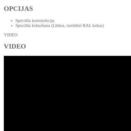
OPCIJAS
Speciāla konstrukcija
Speciāla krāsošana (Lūdzu, norādiet RAL krāsu)
VIDEO
VIDEO