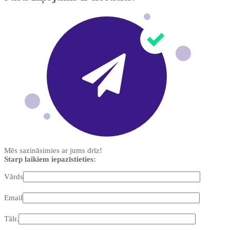
Mēs sazināsimies ar jums drīz!
Starp laikiem iepazīstieties:
Vārds
Email
Tālr.