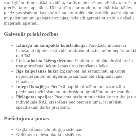
sarežģītām rūpnieciskām vidēm, kurās nepieciešama efektīva, droša 
precīza kravu apstrāde. Tā ir aprīkota ar modernu mehānisko ķēdes
piedziņas sistēmu, kas nodrošina kontrolētu sinusoidālu paātrinājumu
un palēninājumu galējās pozīcijās, tādējādi garantējot stabilu dažādu
materiālu apstrādi.
Galvenās priekšrocības
Izturīga un kompakta konstrukcija:
Paredzēta intensīvai
lietošanai rūpnieciskā vidē, nodrošinot uzticamību nepārtraukt
darbībā.
Liels atbalsta šķērsgriezums:
Papildu stabilitāte drošai preču
transportēšanai iekraušanas un izkraušanas laikā.
Ilgs kalpošanas laiks:
Izgatavota, lai samazinātu apkopju
nepieciešamību un ilgtermiņā samazinātu ekspluatācijas
izmaksas.
Integrēts sajūgs:
Piedāvā papildu drošību un aizsardzību
piedziņas mehānismam, nodrošinot ilgmūžību un uzticamību.
Pielāgotas opcijas:
Pieejama īpaša rūpnieciska konstrukcija un
individuāla RAL krāsošana pēc pieprasījuma, lai atbilstu
specifiskām darba prasībām.
Pielietojuma jomas
Uzglabāšanas tehnoloģiju sistēmas
Noliktavu palešu plauktu sistēmas