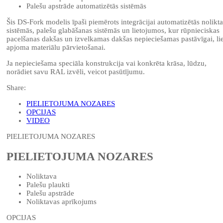
Palešu apstrāde automatizētās sistēmās
Šis DS-Fork modelis īpaši piemērots integrācijai automatizētās nolikt
sistēmās, palešu glabāšanas sistēmās un lietojumos, kur rūpnieciskas
pacelšanas dakšas un izvelkamas dakšas nepieciešamas pastāvīgai, li
apjoma materiālu pārvietošanai.
Ja nepieciešama speciāla konstrukcija vai konkrēta krāsa, lūdzu,
norādiet savu RAL izvēli, veicot pasūtījumu.
Share:
PIELIETOJUMA NOZARES
OPCIJAS
VIDEO
PIELIETOJUMA NOZARES
PIELIETOJUMA NOZARES
Noliktava
Palešu plaukti
Palešu apstrāde
Noliktavas aprīkojums
OPCIJAS