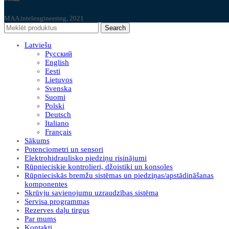
MAA intelengineering, 2021
Search
Latviešu
Русский
English
Eesti
Lietuvos
Svenska
Suomi
Polski
Deutsch
Italiano
Français
Sākums
Potenciometri un sensori
Elektrohidraulisko piedziņu risinājumi
Rūpnieciskie kontrolieri, džoistiki un konsoles
Rūpnieciskās bremžu sistēmas un piedziņas/apstādināšanas
komponentes
Skrūvju savienojumu uzraudzības sistēma
Servisa programmas
Rezerves daļu tirgus
Par mums
Kontakti