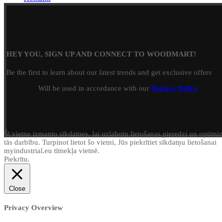
HEY YOU, SIGN UP AND CONNECT TO WOODMART!
Be the first to learn about our latest trends and get exclusive offers
Will be used in accordance with our
Privacy Policy
Šī vietne izmanto sīkdatnes, lai uzlabotu lietošanas pieredzi un optimi
tās darbību. Turpinot lietot šo vietni, Jūs piekrītiet sīkdatņu lietošanai
myindustrial.eu tīmekļa vietnē.
Piekrītu.
Close
Privacy Overview