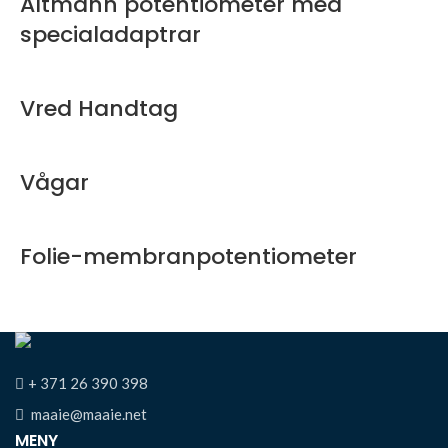
Altmann potentiometer med
specialadaptrar
Vred Handtag
Vågar
Folie-membranpotentiometer
+ 371 26 390 398
maaie@maaie.net
MENY