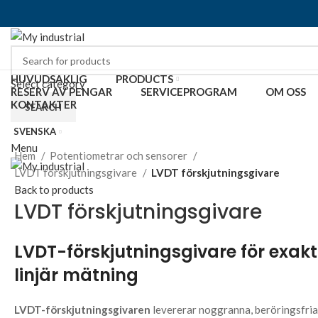
HUVUDSAKLIG
PRODUCTS
Select category
RESERV AV PENGAR
SERVICEPROGRAM
OM OSS
KONTAKTER
SEARCH
SVENSKA
Click to enlarge
Menu
Hem
Potentiometrar och sensorer
LVDT förskjutningsgivare
LVDT förskjutningsgivare
Back to products
LVDT förskjutningsgivare
LVDT-förskjutningsgivare för exakt
linjär mätning
LVDT-förskjutningsgivaren
levererar noggranna, beröringsfria