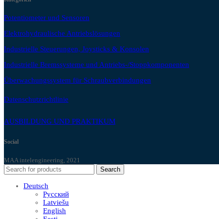
Potentiometer und Sensoren
Elektrohydraulische Antriebslösungen
Industrielle Steuerungen, Joysticks & Konsolen
Industrielle Bremssysteme und Antriebs-/Stoppkomponenten
Überwachungssystem für Schraubverbindungen
Datenschutzrichtlinie
AUSBILDUNG UND PRAKTIKUM
Social
MAA intelengineering, 2021
Search
Deutsch
Русский
Latviešu
English