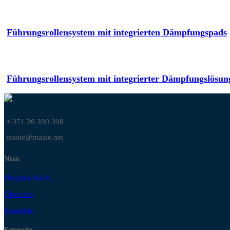
Führungsrollensystem mit integrierten Dämpfungspads
Führungsrollensystem mit integrierter Dämpfungslösun
+ 371 26 390 398
maaie@maaie.net
Menü
Hauptsächlich
Über uns
Kontakte
Kategorien