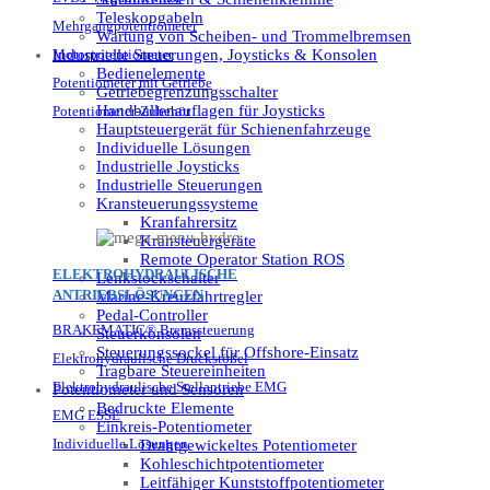
Teleskopgabeln
Mehrgangpotentiometer
Wartung von Scheiben- und Trommelbremsen
Industrielle Steuerungen, Joysticks & Konsolen
Motorpotentiometer
Bedienelemente
Potentiometer mit Getriebe
Getriebegrenzungsschalter
Handballenauflagen für Joysticks
Potentiometer-Zubehör
Hauptsteuergerät für Schienenfahrzeuge
Individuelle Lösungen
Industrielle Joysticks
Industrielle Steuerungen
Kransteuerungssysteme
Kranfahrersitz
Kransteuergeräte
Remote Operator Station ROS
ELEKTROHYDRAULISCHE
Lenkstockschalter
ANTRIEBSLÖSUNGEN
Marine-Kreuzfahrtregler
Pedal-Controller
BRAKEMATIC® Bremssteuerung
Steuerkonsolen
Steuerungssockel für Offshore-Einsatz
Elektrohydraulische Druckstößel
Tragbare Steuereinheiten
Elektrohydraulische Stellantriebe EMG
Potentiometer und Sensoren
Bedruckte Elemente
EMG ESSE
Einkreis-Potentiometer
Individuelle Lösungen
Drahtgewickeltes Potentiometer
Kohleschichtpotentiometer
Leitfähiger Kunststoffpotentiometer