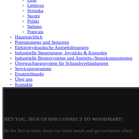
Eesti
Lietuvos
Svenska
Suomi
Polski
Italiano
Français
Hauptsächlich
Potentiometer und Sensoren
Elektrohydraulische Antriebslösungen
Industrielle Steuerungen, Joysticks & Konsolen
Industrielle Bremssysteme und Antriebs-/Stoppkomponenten
Überwachungssystem für Schraubverbindungen
Serviceprogramme
Ersatzteilmarkt
Über uns
Kontakte
HEY YOU, SIGN UP AND CONNECT TO WOODMART!
Be the first to learn about our latest trends and get exclusive offers