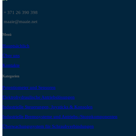
+ 371 26 390 398
maaie@maaie.net
Menü
Hauptsächlich
Über uns
Kontakte
Kategorien
Potentiometer und Sensoren
Elektrohydraulische Antriebslösungen
Industrielle Steuerungen, Joysticks & Konsolen
Industrielle Bremssysteme und Antriebs-/Stoppkomponenten
Überwachungssystem für Schraubverbindungen