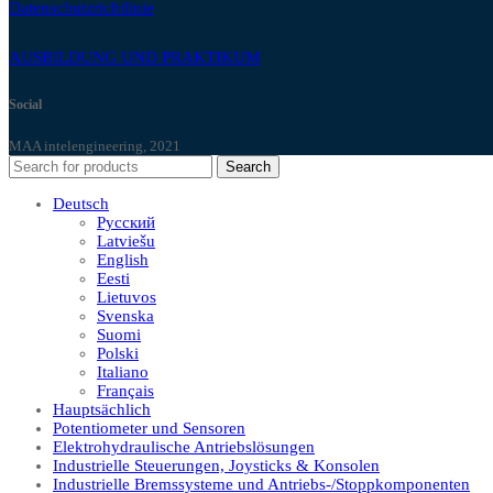
Datenschutzrichtlinie
AUSBILDUNG UND PRAKTIKUM
Social
MAA intelengineering, 2021
Search
Deutsch
Русский
Latviešu
English
Eesti
Lietuvos
Svenska
Suomi
Polski
Italiano
Français
Hauptsächlich
Potentiometer und Sensoren
Elektrohydraulische Antriebslösungen
Industrielle Steuerungen, Joysticks & Konsolen
Industrielle Bremssysteme und Antriebs-/Stoppkomponenten