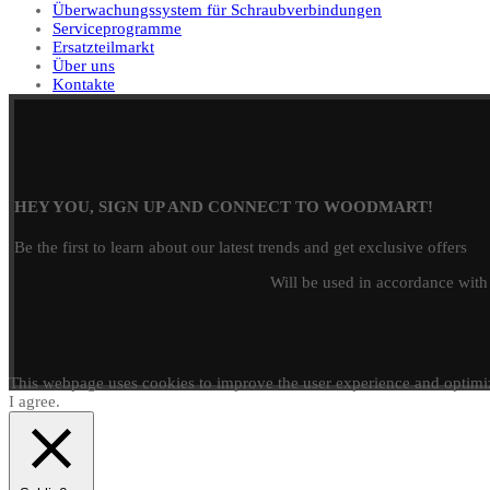
Überwachungssystem für Schraubverbindungen
Serviceprogramme
Ersatzteilmarkt
Über uns
Kontakte
HEY YOU, SIGN UP AND CONNECT TO WOODMART!
Be the first to learn about our latest trends and get exclusive offers
Will be used in accordance wit
This webpage uses cookies to improve the user experience and optimiz
I agree.