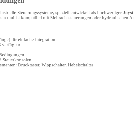
endungen
ustrielle Steuerungssysteme, speziell entwickelt als hochwertiger
Joyst
ionen und ist kompatibel mit Mehrachssteuerungen oder hydraulischen A
nge) für einfache Integration
 verfügbar
n Bedingungen
 Steuerkonsolen
lementen: Drucktaster, Wippschalter, Hebelschalter