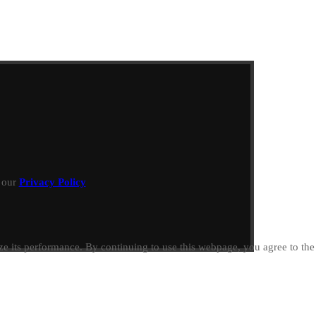
h our
Privacy Policy
e its performance. By continuing to use this webpage, you agree to th