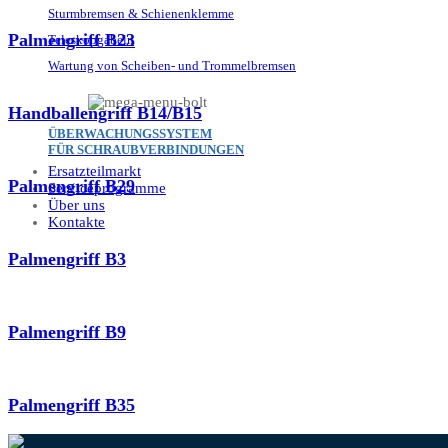
Sturmbremsen & Schienenklemme
Palmengriff B23
Teleskopgabeln
Wartung von Scheiben- und Trommelbremsen
Handballengriff B14/B15
ÜBERWACHUNGSSYSTEM
FÜR SCHRAUBVERBINDUNGEN
Ersatzteilmarkt
Palmengriff B29
Serviceprogramme
Über uns
Kontakte
Palmengriff B3
Palmengriff B9
Palmengriff B35