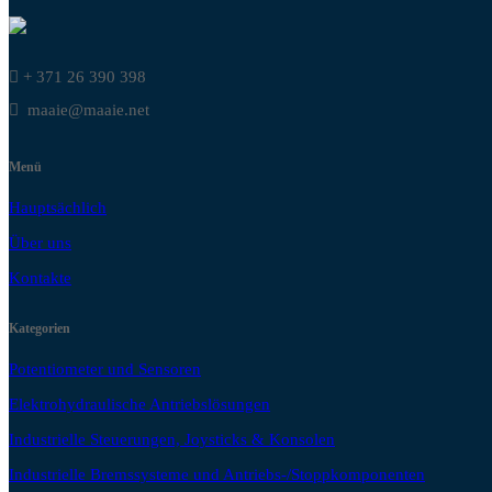
+ 371 26 390 398
maaie@maaie.net
Menü
Hauptsächlich
Über uns
Kontakte
Kategorien
Potentiometer und Sensoren
Elektrohydraulische Antriebslösungen
Industrielle Steuerungen, Joysticks & Konsolen
Industrielle Bremssysteme und Antriebs-/Stoppkomponenten