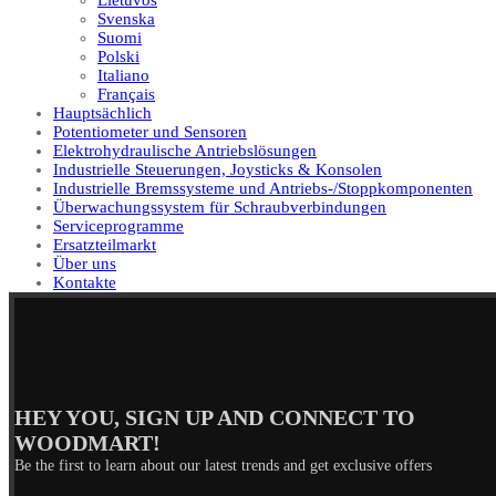
Lietuvos
Svenska
Suomi
Polski
Italiano
Français
Hauptsächlich
Potentiometer und Sensoren
Elektrohydraulische Antriebslösungen
Industrielle Steuerungen, Joysticks & Konsolen
Industrielle Bremssysteme und Antriebs-/Stoppkomponenten
Überwachungssystem für Schraubverbindungen
Serviceprogramme
Ersatzteilmarkt
Über uns
Kontakte
HEY YOU, SIGN UP AND CONNECT TO
WOODMART!
Be the first to learn about our latest trends and get exclusive offers