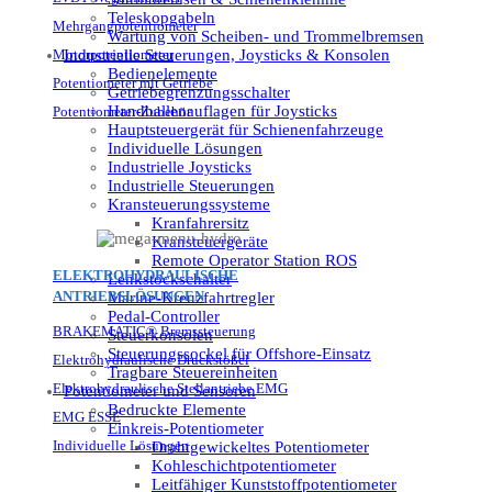
Teleskopgabeln
Mehrgangpotentiometer
Wartung von Scheiben- und Trommelbremsen
Motorpotentiometer
Industrielle Steuerungen, Joysticks & Konsolen
Bedienelemente
Potentiometer mit Getriebe
Getriebegrenzungsschalter
Handballenauflagen für Joysticks
Potentiometer-Zubehör
Hauptsteuergerät für Schienenfahrzeuge
Individuelle Lösungen
Industrielle Joysticks
Industrielle Steuerungen
Kransteuerungssysteme
Kranfahrersitz
Kransteuergeräte
Remote Operator Station ROS
ELEKTROHYDRAULISCHE
Lenkstockschalter
ANTRIEBSLÖSUNGEN
Marine-Kreuzfahrtregler
Pedal-Controller
BRAKEMATIC® Bremssteuerung
Steuerkonsolen
Steuerungssockel für Offshore-Einsatz
Elektrohydraulische Druckstößel
Tragbare Steuereinheiten
Elektrohydraulische Stellantriebe EMG
Potentiometer und Sensoren
Bedruckte Elemente
EMG ESSE
Einkreis-Potentiometer
Individuelle Lösungen
Drahtgewickeltes Potentiometer
Kohleschichtpotentiometer
Leitfähiger Kunststoffpotentiometer