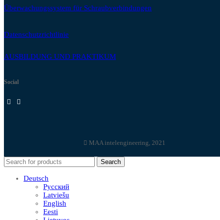
Überwachungssystem für Schraubverbindungen
Datenschutzrichtlinie
AUSBILDUNG UND PRAKTIKUM
Social
MAA intelengineering, 2021
Search
Deutsch
Русский
Latviešu
English
Eesti