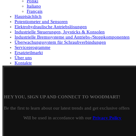
Polski
Italiano
Français
Hauptsächlich
Potentiometer und Sensoren
Elektrohydraulische Antriebslösungen
Industrielle Steuerungen, Joysticks & Konsolen
Industrielle Bremssysteme und Antriebs-/Stoppkomponenten
Überwachungssystem für Schraubverbindungen
Serviceprogramme
Ersatzteilmarkt
Über uns
Kontakte
HEY YOU, SIGN UP AND CONNECT TO WOODMART!
Be the first to learn about our latest trends and get exclusive offers
Will be used in accordance with our
Privacy Policy