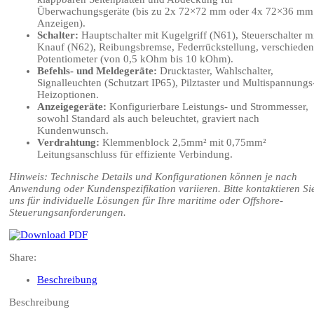
Überwachungsgeräte (bis zu 2x 72×72 mm oder 4x 72×36 mm
Anzeigen).
Schalter:
Hauptschalter mit Kugelgriff (N61), Steuerschalter m
Knauf (N62), Reibungsbremse, Federrückstellung, verschiede
Potentiometer (von 0,5 kOhm bis 10 kOhm).
Befehls- und Meldegeräte:
Drucktaster, Wahlschalter,
Signalleuchten (Schutzart IP65), Pilztaster und Multispannungs
Heizoptionen.
Anzeigegeräte:
Konfigurierbare Leistungs- und Strommesser,
sowohl Standard als auch beleuchtet, graviert nach
Kundenwunsch.
Verdrahtung:
Klemmenblock 2,5mm² mit 0,75mm²
Leitungsanschluss für effiziente Verbindung.
Hinweis: Technische Details und Konfigurationen können je nach
Anwendung oder Kundenspezifikation variieren. Bitte kontaktieren Si
uns für individuelle Lösungen für Ihre maritime oder Offshore-
Steuerungsanforderungen.
Share:
Beschreibung
Beschreibung