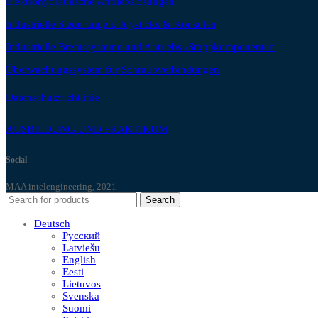
Elektrohydraulische Antriebslösungen
Industrielle Steuerungen, Joysticks & Konsolen
Industrielle Bremssysteme und Antriebs-/Stoppkomponenten
Überwachungssystem für Schraubverbindungen
Datenschutzrichtlinie
AUSBILDUNG UND PRAKTIKUM
Social
MAA intelengineering, 2021
Search
Deutsch
Русский
Latviešu
English
Eesti
Lietuvos
Svenska
Suomi