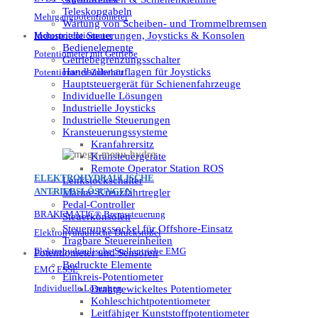
Teleskopgabeln
Mehrgangpotentiometer
Wartung von Scheiben- und Trommelbremsen
Industrielle Steuerungen, Joysticks & Konsolen
Motorpotentiometer
Bedienelemente
Potentiometer mit Getriebe
Getriebegrenzungsschalter
Handballenauflagen für Joysticks
Potentiometer-Zubehör
Hauptsteuergerät für Schienenfahrzeuge
Individuelle Lösungen
Industrielle Joysticks
Industrielle Steuerungen
Kransteuerungssysteme
Kranfahrersitz
Kransteuergeräte
Remote Operator Station ROS
ELEKTROHYDRAULISCHE
Lenkstockschalter
ANTRIEBSLÖSUNGEN
Marine-Kreuzfahrtregler
Pedal-Controller
BRAKEMATIC® Bremssteuerung
Steuerkonsolen
Steuerungssockel für Offshore-Einsatz
Elektrohydraulische Druckstößel
Tragbare Steuereinheiten
Elektrohydraulische Stellantriebe EMG
Potentiometer und Sensoren
Bedruckte Elemente
EMG ESSE
Einkreis-Potentiometer
Individuelle Lösungen
Drahtgewickeltes Potentiometer
Kohleschichtpotentiometer
Leitfähiger Kunststoffpotentiometer