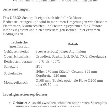
Wahlschaltern, Signalleuchten und Überwachungsgeräten.
Anwendungen
Das U22/32-Steuerpult eignet sich ideal für Offshore-
Bediensteuerungen und wird in maritimen Umgebungen wie Offshor
Plattformen, Marineschiffen und Steuerungssystemen für Offshore-
Krane eingesetzt und bietet zuverlässigen Betrieb unter extremen
Bedingungen.
Technische
Details
Spezifikation
Gehäusematerial
Seewasserbeständiges Aluminium
Oberflächenfinish
Grundiert, Strukturlack (RAL 7032 Kieselgrau)
Betriebstemperatur
-40°C bis +85°C
Schutzart
IP66
Höhe: 670 mm (Säule), Gesamt: 985 mm
Sockelmaße
Kopfbreite: 320 mm
Ø108 mm (Säule), optionale Platte Ø200 mm
Montageflansch
oder Ø150 mm
Konfigurationsoptionen
Gehäuse:
Auswahl zwischen schmalen oder breiten Seitenplatt
klappbaren Seitenplatten und Abdeckung für