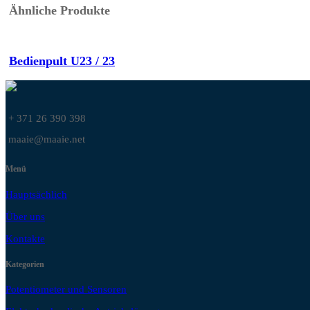
Ähnliche Produkte
Bedienpult U23 / 23
+ 371 26 390 398
maaie@maaie.net
Menü
Hauptsächlich
Über uns
Kontakte
Kategorien
Potentiometer und Sensoren