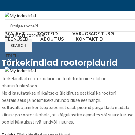
PEALEHT
TOOTEID
VARUOSADE TURG
VALI KATEGOORIA
TEENUSED
ABOUT US
KONTAKTID
SEARCH
EESTI
Tõrkekindlad rootorpidurid
Menüü
Tõrkekindlad rootorpidurid on tuuleturbiinide oluline
ohutusfunktsioon.
Neid kasutatakse nii kaitseks ülekiiruse eest kui ka rootori
peatamiseks ja hoidmiseks, nt. hoolduse eesmärgil.
Sõltuvalt ajami kontseptsioonist saab pidurid paigaldada madala
kiirusega rootori kohale, nt. käigukastita ajamites või suure kiiruse
poolel käigukasti väljundvõlli juures.