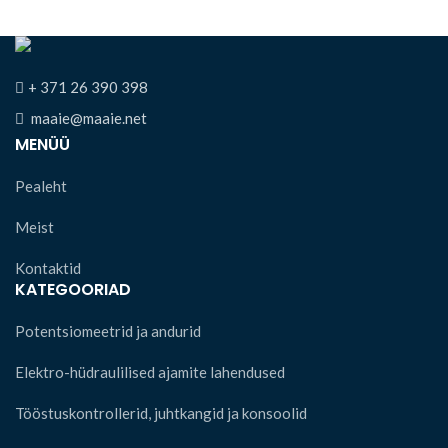
+ 371 26 390 398
maaie@maaie.net
MENÜÜ
Pealeht
Meist
Kontaktid
KATEGOORIAD
Potentsiomeetrid ja andurid
Elektro-hüdraulilised ajamite lahendused
Tööstuskontrollerid, juhtkangid ja konsoolid