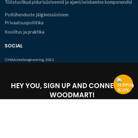
Tööstuslikud pidurisüsteemid ja ajami/seiskamise komponendid
Poltühenduste jälgimissüsteem
Privaatsuspoliitika
Koolitus ja praktika
SOCIAL
MAA intelengineering, 2021
HEY YOU, SIGN UP AND CONNECT TO
WOODMART!
Be the first to learn about our latest trends and get exclusive off
Will be used in accordance with our
Privacy Policy