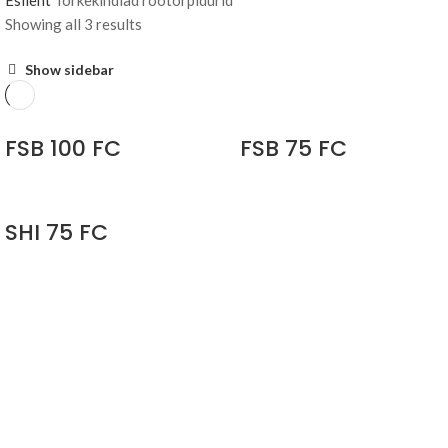
Esileht
Tõrkekindlad rootorpidurid
Showing all 3 results
Show sidebar
FSB 100 FC
FSB 75 FC
SHI 75 FC