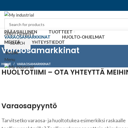
PÄÄASIALLINEN
TUOTTEET
Select category
VARAOSAMARKKINAT
HUOLTO-OHJELMAT
MEISTÄ
YHTEYSTIEDOT
SEARCH
Varaosamarkkinat
SUOMI
Menu
HOME
VARAOSAMARKKINAT
HUOLTOTIIMI – OTA YHTEYTTÄ MEIHI
Varaosapyyntö
Tarvitsetko varaosa- ja huoltotukea esimerkiksi raskaalle