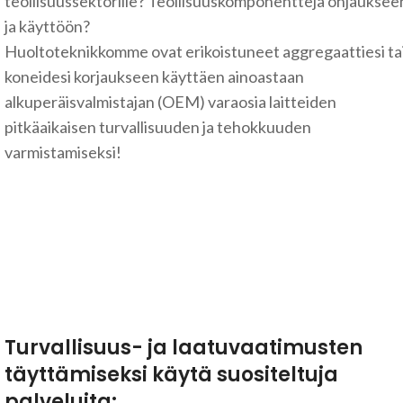
teollisuussektorille? Teollisuuskomponentteja ohjauksee
ja käyttöön?
Huoltoteknikkomme ovat erikoistuneet aggregaattiesi ta
koneidesi korjaukseen käyttäen ainoastaan
alkuperäisvalmistajan (OEM) varaosia laitteiden
pitkäaikaisen turvallisuuden ja tehokkuuden
varmistamiseksi!
Turvallisuus- ja laatuvaatimusten
täyttämiseksi käytä suositeltuja
palveluita: