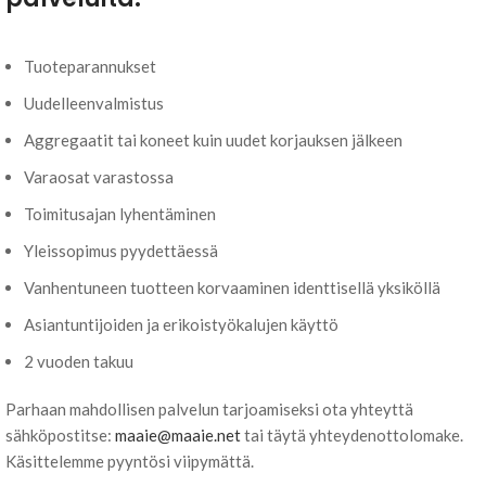
Tuoteparannukset
Uudelleenvalmistus
Aggregaatit tai koneet kuin uudet korjauksen jälkeen
Varaosat varastossa
Toimitusajan lyhentäminen
Yleissopimus pyydettäessä
Vanhentuneen tuotteen korvaaminen identtisellä yksiköllä
Asiantuntijoiden ja erikoistyökalujen käyttö
2 vuoden takuu
Parhaan mahdollisen palvelun tarjoamiseksi ota yhteyttä
sähköpostitse:
maaie@maaie.net
tai täytä yhteydenottolomake.
Käsittelemme pyyntösi viipymättä.