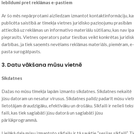
Iebildumi pret reklāmas e-pastiem
Ar šo mēs nepārprotami aizliedzam izmantot kontaktinformāciju, ka
publicēta saistībā ar tīmekļa vietnes juridisko paziņojumu prasībām
attiecībā uz reklāmas un informatīvo materiālu sūtīšanu, kas nav īpa
pieprasīts. Vietnes operators patur tiesības veikt konkrētas juridis
darbības, ja tiek saņemts nevēlams reklāmas materiāls, piemēram, e-
pasta surogātpasts.
3. Datu vākšana mūsu vietnē
Sīkdatnes
Dažas no mūsu tīmekļa lapām izmanto sīkdatnes. Sīkdatnes nekaitē
jūsu datoram un nesatur vīrusus. Sīkdatnes palīdz padarīt mūsu viet
lietotājam draudzīgāku, efektīvāku un drošāku. Sīkfaili ir nelieli teks
faili, kas tiek saglabāti jūsu datorā un saglabāti jūsu
pārlūkprogrammā.
Lielākā daļa mūsu izmantoto sīkfailu ir tā sauktie “sesijas sīkfaili”. Ti