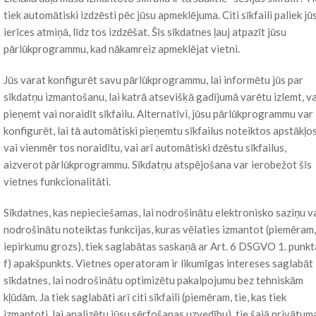
tiek automātiski izdzēsti pēc jūsu apmeklējuma. Citi sīkfaili paliek jū
ierīces atmiņā, līdz tos izdzēšat. Šīs sīkdatnes ļauj atpazīt jūsu
pārlūkprogrammu, kad nākamreiz apmeklējat vietni.
Jūs varat konfigurēt savu pārlūkprogrammu, lai informētu jūs par
sīkdatņu izmantošanu, lai katrā atsevišķā gadījumā varētu izlemt, va
pieņemt vai noraidīt sīkfailu. Alternatīvi, jūsu pārlūkprogrammu var
konfigurēt, lai tā automātiski pieņemtu sīkfailus noteiktos apstākļo
vai vienmēr tos noraidītu, vai arī automātiski dzēstu sīkfailus,
aizverot pārlūkprogrammu. Sīkdatņu atspējošana var ierobežot šīs
vietnes funkcionalitāti.
Sīkdatnes, kas nepieciešamas, lai nodrošinātu elektronisko saziņu v
nodrošinātu noteiktas funkcijas, kuras vēlaties izmantot (piemēram,
iepirkumu grozs), tiek saglabātas saskaņā ar Art. 6 DSGVO 1. punkt
f) apakšpunkts. Vietnes operatoram ir likumīgas intereses saglabāt
sīkdatnes, lai nodrošinātu optimizētu pakalpojumu bez tehniskām
kļūdām. Ja tiek saglabāti arī citi sīkfaili (piemēram, tie, kas tiek
izmantoti, lai analizētu jūsu sērfošanas uzvedību), tie šajā privātum