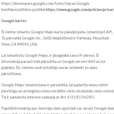
https://developers.google.com/fonts/faq un Google
konfidencialitātes politikā
https://www.google.com/policies/privac
Google kartes
Šī vietne izmanto Google Maps karšu pakalpojumu, izmantojot API.
To pārvalda Google Inc., 1600 Amphitheatre Parkway, Mountain
View, CA 94043, USA.
Lai izmantotu Google Maps, ir jāsaglabā sava IP adrese. Šī
informācija parasti tiek pārsūtīta uz Google serveri ASV un tur
glabāta. Šīs vietnes nodrošinātājs nevar ietekmēt šo datu
pārsūtīšanu.
Google Maps izmantošana ir paredzēta, lai padarītu mūsu vietni
pievilcīgu un atvieglotu mūsu norādīto vietu atrašanās vietu vietnē
Tā ir pamatota interese saskaņā ar Art. 6 (1) (f) DSGVO.
Papildinformāciju par lietotāju datu apstrādi var atrast Google dat