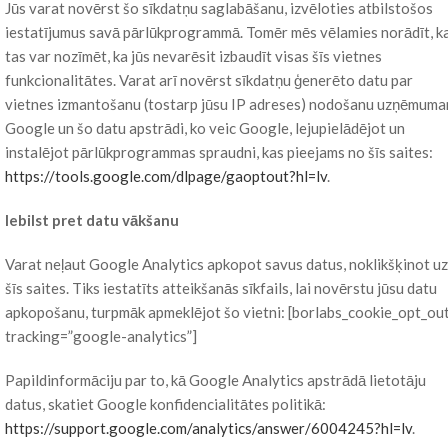
Jūs varat novērst šo sīkdatņu saglabāšanu, izvēloties atbilstošos
iestatījumus savā pārlūkprogrammā. Tomēr mēs vēlamies norādīt, k
tas var nozīmēt, ka jūs nevarēsit izbaudīt visas šīs vietnes
funkcionalitātes. Varat arī novērst sīkdatņu ģenerēto datu par
vietnes izmantošanu (tostarp jūsu IP adreses) nodošanu uzņēmum
Google un šo datu apstrādi, ko veic Google, lejupielādējot un
instalējot pārlūkprogrammas spraudni, kas pieejams no šīs saites:
https://tools.google.com/dlpage/gaoptout?hl=lv
.
Iebilst pret datu vākšanu
Varat neļaut Google Analytics apkopot savus datus, noklikšķinot uz
šīs saites. Tiks iestatīts atteikšanās sīkfails, lai novērstu jūsu datu
apkopošanu, turpmāk apmeklējot šo vietni: [borlabs_cookie_opt_ou
tracking=”google-analytics”]
Papildinformāciju par to, kā Google Analytics apstrādā lietotāju
datus, skatiet Google konfidencialitātes politikā:
https://support.google.com/analytics/answer/6004245?hl=lv
.