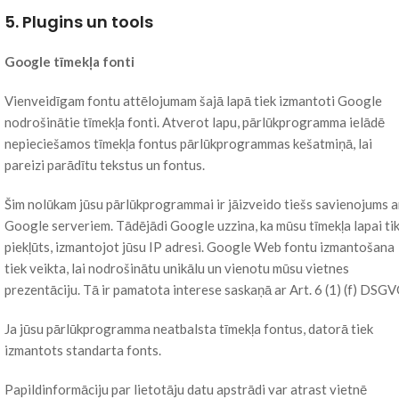
5. Plugins un tools
Google tīmekļa fonti
Vienveidīgam fontu attēlojumam šajā lapā tiek izmantoti Google
nodrošinātie tīmekļa fonti. Atverot lapu, pārlūkprogramma ielādē
nepieciešamos tīmekļa fontus pārlūkprogrammas kešatmiņā, lai
pareizi parādītu tekstus un fontus.
Šim nolūkam jūsu pārlūkprogrammai ir jāizveido tiešs savienojums a
Google serveriem. Tādējādi Google uzzina, ka mūsu tīmekļa lapai ti
piekļūts, izmantojot jūsu IP adresi. Google Web fontu izmantošana
tiek veikta, lai nodrošinātu unikālu un vienotu mūsu vietnes
prezentāciju. Tā ir pamatota interese saskaņā ar Art. 6 (1) (f) DSGV
Ja jūsu pārlūkprogramma neatbalsta tīmekļa fontus, datorā tiek
izmantots standarta fonts.
Papildinformāciju par lietotāju datu apstrādi var atrast vietnē