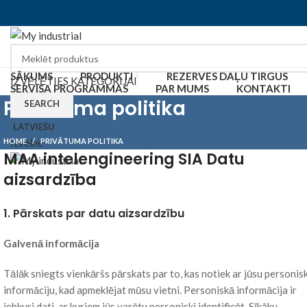
SĀKUMS
PRODUKTI
REZERVES DAĻU TIRGUS
IZVĒLĒTIES KATEGORIJAI
SERVISA PROGRAMMAS
PAR MUMS
KONTAKTI
Privātuma politika
SEARCH
LATVIEŠU
HOME
PRIVĀTUMA POLITIKA
Izvēlne
MAA intelengineering SIA Datu
aizsardzība
1. Pārskats par datu aizsardzību
Galvenā informācija
Tālāk sniegts vienkāršs pārskats par to, kas notiek ar jūsu personis
informāciju, kad apmeklējat mūsu vietni. Personiskā informācija ir
jebkuri dati, ar kuriem jūs varētu personiski identificēt. Sīkāku