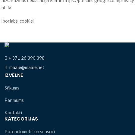
aizsardzības deklarācijā vietnē https://policies.google.com/privacy
hl=lv.
[borlabs_cookie]
+ 371 26 390 398
maaie@maaie.net
IZVĒLNE
Sākums
Par mums
Kontakti
KATEGORIJAS
Potenciometri un sensori