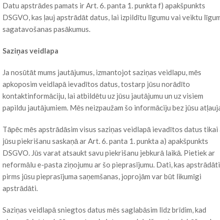
Datu apstrādes pamats ir Art. 6. panta 1. punkta f) apakšpunkts
DSGVO, kas ļauj apstrādāt datus, lai izpildītu līgumu vai veiktu līgu
sagatavošanas pasākumus.
Saziņas veidlapa
Ja nosūtāt mums jautājumus, izmantojot saziņas veidlapu, mēs
apkoposim veidlapā ievadītos datus, tostarp jūsu norādīto
kontaktinformāciju, lai atbildētu uz jūsu jautājumu un uz visiem
papildu jautājumiem. Mēs neizpaužam šo informāciju bez jūsu atļauj
Tāpēc mēs apstrādāsim visus saziņas veidlapā ievadītos datus tikai 
jūsu piekrišanu saskaņā ar Art. 6. panta 1. punkta a) apakšpunkts
DSGVO. Jūs varat atsaukt savu piekrišanu jebkurā laikā. Pietiek ar
neformālu e-pasta ziņojumu ar šo pieprasījumu. Dati, kas apstrādāti
pirms jūsu pieprasījuma saņemšanas, joprojām var būt likumīgi
apstrādāti.
Saziņas veidlapā sniegtos datus mēs saglabāsim līdz brīdim, kad