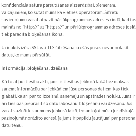
konfidenciāla satura pārsūtīšanas aizsardzībai, piemēram,
vaicājumiem, ko sūtāt mums kā vietnes operatoram. Šifrētu
savienojumu varat atpazīt pārlūkprogrammas adreses rindā, kad ta
mainās no “http://” uz “https://” un pārlūkprogrammas adreses joslā
tiek parādīta bloķēšanas ikona.
Ja ir aktivizēta SSL vai TLS šifrēšana, trešās puses nevar nolasīt
datus, ko mums pārsūtāt.
Informācija, bloķēšana, dzēšana
Kā to atļauj tiesību akti, jums ir tiesības jebkurā laikā bez maksas
saņemt informāciju par jebkādiem jūsu personas datiem, kas tiek
glabāti, kā arī par to izcelsmi, saņēmēju un apstrādes nolūku. Jums ir
arī tiesības pieprasīt šo datu labošanu, bloķēšanu vai dzēšanu. Jūs
varat sazināties ar mums jebkurā laikā, izmantojot mūsu juridiskajā
paziņojumā norādīto adresi, ja jums ir papildu jautājumi par persona
datu tēmu.