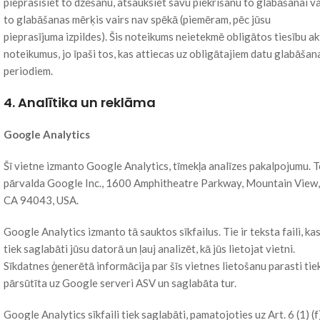
pieprasīsiet to dzēšanu, atsauksiet savu piekrišanu to glabāšanai va
to glabāšanas mērķis vairs nav spēkā (piemēram, pēc jūsu
pieprasījuma izpildes). Šis noteikums neietekmē obligātos tiesību ak
noteikumus, jo īpaši tos, kas attiecas uz obligātajiem datu glabāšan
periodiem.
4. Analītika un reklāma
Google Analytics
Šī vietne izmanto Google Analytics, tīmekļa analīzes pakalpojumu. 
pārvalda Google Inc., 1600 Amphitheatre Parkway, Mountain View,
CA 94043, USA.
Google Analytics izmanto tā sauktos sīkfailus. Tie ir teksta faili, ka
tiek saglabāti jūsu datorā un ļauj analizēt, kā jūs lietojat vietni.
Sīkdatnes ģenerētā informācija par šīs vietnes lietošanu parasti tie
pārsūtīta uz Google serveri ASV un saglabāta tur.
Google Analytics sīkfaili tiek saglabāti, pamatojoties uz Art. 6 (1) (f