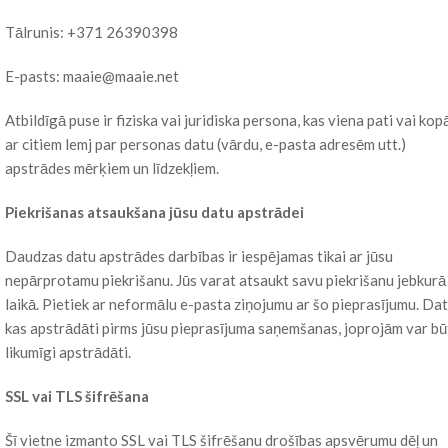
Tālrunis: +371 26390398
E-pasts: maaie@maaie.net
Atbildīgā puse ir fiziska vai juridiska persona, kas viena pati vai kop
ar citiem lemj par personas datu (vārdu, e-pasta adresēm utt.)
apstrādes mērķiem un līdzekļiem.
Piekrišanas atsaukšana jūsu datu apstrādei
Daudzas datu apstrādes darbības ir iespējamas tikai ar jūsu
nepārprotamu piekrišanu. Jūs varat atsaukt savu piekrišanu jebkurā
laikā. Pietiek ar neformālu e-pasta ziņojumu ar šo pieprasījumu. Dat
kas apstrādāti pirms jūsu pieprasījuma saņemšanas, joprojām var bū
likumīgi apstrādāti.
SSL vai TLS šifrēšana
Šī vietne izmanto SSL vai TLS šifrēšanu drošības apsvērumu dēļ un