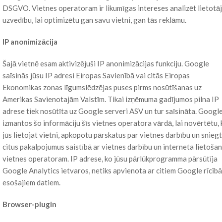
DSGVO. Vietnes operatoram ir likumīgas intereses analizēt lietotā
uzvedību, lai optimizētu gan savu vietni, gan tās reklāmu.
IP anonimizācija
Šajā vietnē esam aktivizējuši IP anonimizācijas funkciju. Google
saīsinās jūsu IP adresi Eiropas Savienībā vai citās Eiropas
Ekonomikas zonas līgumslēdzējas puses pirms nosūtīšanas uz
Amerikas Savienotajām Valstīm. Tikai izņēmuma gadījumos pilna IP
adrese tiek nosūtīta uz Google serveri ASV un tur saīsināta. Googl
izmantos šo informāciju šīs vietnes operatora vārdā, lai novērtētu, 
jūs lietojat vietni, apkopotu pārskatus par vietnes darbību un snieg
citus pakalpojumus saistībā ar vietnes darbību un interneta lietoša
vietnes operatoram. IP adrese, ko jūsu pārlūkprogramma pārsūtīja
Google Analytics ietvaros, netiks apvienota ar citiem Google rīcībā
esošajiem datiem.
Browser-plugin