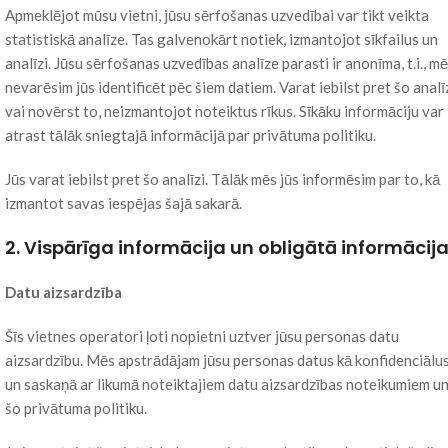
Apmeklējot mūsu vietni, jūsu sērfošanas uzvedībai var tikt veikta
statistiskā analīze. Tas galvenokārt notiek, izmantojot sīkfailus un
analīzi. Jūsu sērfošanas uzvedības analīze parasti ir anonīma, t.i., m
nevarēsim jūs identificēt pēc šiem datiem. Varat iebilst pret šo analī
vai novērst to, neizmantojot noteiktus rīkus. Sīkāku informāciju var
atrast tālāk sniegtajā informācijā par privātuma politiku.
Jūs varat iebilst pret šo analīzi. Tālāk mēs jūs informēsim par to, kā
izmantot savas iespējas šajā sakarā.
2. Vispārīga informācija un obligātā informācij
Datu aizsardzība
Šīs vietnes operatori ļoti nopietni uztver jūsu personas datu
aizsardzību. Mēs apstrādājam jūsu personas datus kā konfidenciālu
un saskaņā ar likumā noteiktajiem datu aizsardzības noteikumiem u
šo privātuma politiku.