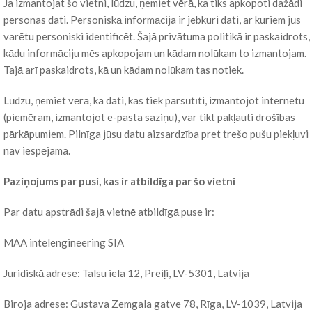
Ja izmantojat šo vietni, lūdzu, ņemiet vērā, ka tiks apkopoti dažādi
personas dati. Personiskā informācija ir jebkuri dati, ar kuriem jūs
varētu personiski identificēt. Šajā privātuma politikā ir paskaidrots,
kādu informāciju mēs apkopojam un kādam nolūkam to izmantojam.
Tajā arī paskaidrots, kā un kādam nolūkam tas notiek.
Lūdzu, ņemiet vērā, ka dati, kas tiek pārsūtīti, izmantojot internetu
(piemēram, izmantojot e-pasta saziņu), var tikt pakļauti drošības
pārkāpumiem. Pilnīga jūsu datu aizsardzība pret trešo pušu piekļuvi
nav iespējama.
Paziņojums par pusi, kas ir atbildīga par šo vietni
Par datu apstrādi šajā vietnē atbildīgā puse ir:
MAA intelengineering SIA
Juridiskā adrese: Talsu iela 12, Preiļi, LV-5301, Latvija
Biroja adrese: Gustava Zemgala gatve 78, Rīga, LV-1039, Latvija