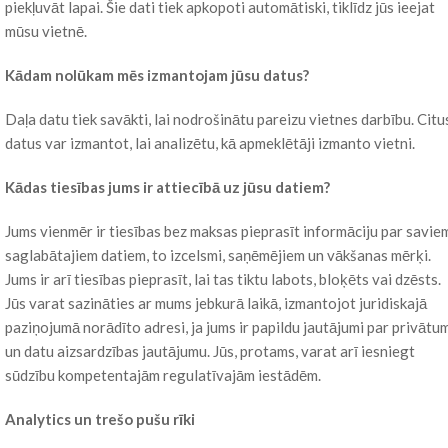
piekļuvāt lapai. Šie dati tiek apkopoti automātiski, tiklīdz jūs ieejat
mūsu vietnē.
Kādam nolūkam mēs izmantojam jūsu datus?
Daļa datu tiek savākti, lai nodrošinātu pareizu vietnes darbību. Citu
datus var izmantot, lai analizētu, kā apmeklētāji izmanto vietni.
Kādas tiesības jums ir attiecībā uz jūsu datiem?
Jums vienmēr ir tiesības bez maksas pieprasīt informāciju par savie
saglabātajiem datiem, to izcelsmi, saņēmējiem un vākšanas mērķi.
Jums ir arī tiesības pieprasīt, lai tas tiktu labots, bloķēts vai dzēsts.
Jūs varat sazināties ar mums jebkurā laikā, izmantojot juridiskajā
paziņojumā norādīto adresi, ja jums ir papildu jautājumi par privātu
un datu aizsardzības jautājumu. Jūs, protams, varat arī iesniegt
sūdzību kompetentajām regulatīvajām iestādēm.
Analytics un trešo pušu rīki