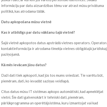
informāciju par datu aizsardzības tēmu var atrast mūsu privātuma
politikā, kas atrodama tālāk.
Datu apkopošana mūsu vietnē
Kas ir atbildīgs par datu vākšanu šajā vietnē?
Šajā vietnē apkopotos datus apstrādā vietnes operators. Operator
kontaktinformācija ir atrodama tīmekļa vietnes obligātajā juridiska
paziņojumā.
Kā mēs ievācam jūsu datus?
Daži dati tiek apkopoti, kad jūs tos mums sniedzat. Tie varētu būt,
piemēram, dati, ko ievadāt saziņas veidlapā.
Citus datus mūsu IT sistēmas apkopo automātiski, kad apmeklējat
vietni. Šie dati galvenokārt ir tehniski dati, piemēram,
pārlūkprogramma un operētājsistēma, kuru izmantojat vai kad