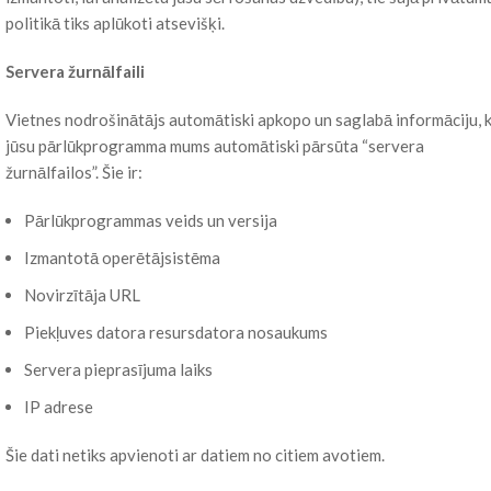
politikā tiks aplūkoti atsevišķi.
Servera žurnālfaili
Vietnes nodrošinātājs automātiski apkopo un saglabā informāciju, 
jūsu pārlūkprogramma mums automātiski pārsūta “servera
žurnālfailos”. Šie ir:
Pārlūkprogrammas veids un versija
Izmantotā operētājsistēma
Novirzītāja URL
Piekļuves datora resursdatora nosaukums
Servera pieprasījuma laiks
IP adrese
Šie dati netiks apvienoti ar datiem no citiem avotiem.