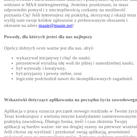
widziani w MAA intelengineering. Jesteśmy przekonani, że masz
odpowiedni pomysł i z niecierpliwością czekamy na możliwość
poznania Cię! Jeśli interesujesz się praktyką, skorzystaj z okazji teraz
wyślij nam swoje krótkie zgłoszenie z preferowanym obszarem i
okresem na adres
maaie@maaie.net
!
Powody, dla których jesteś dla nas najlepszy
Oprócz dobrych ocen ważne jest dla nas, abyś:
wykazywał inicjatywę i chęć do nauki;
prezentował wyraźną siłę woli do pilnej i samodzielnej nauki,
był wytrwały i kreatywny,
był przyjazny i pewny siebie, oraz
logicznie podchodził nawet do skomplikowanych zagadnień.
Wskazówki dotyczące aplikowania na początku życia zawodoweg
Aplikacja o pracę oznacza początek nowego rozdziału w Twoim życi
Teraz konkurujesz z wieloma innymi kandydatami zainteresowanymi
praktyką zawodową. Dlatego forma, treść i czas złożenia Twojej
aplikacji są bardzo ważne: nie ma drugiej szansy na pierwsze wrażen
Jeśli chcesz się wyróżnić i przekonać swoją aplikacją, powinieneś
poświęcić czas na przemyślenie treści. Zapisane szablony przykłado