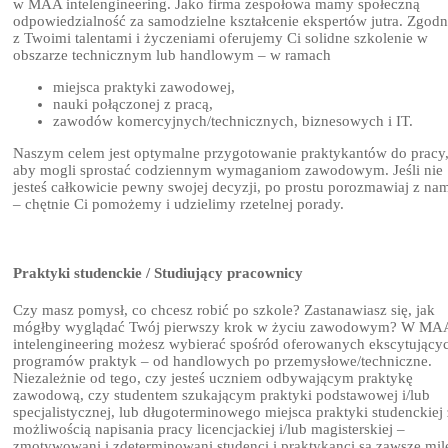
w MAA intelengineering. Jako firma zespołowa mamy społeczną
odpowiedzialność za samodzielne kształcenie ekspertów jutra. Zgodn
z Twoimi talentami i życzeniami oferujemy Ci solidne szkolenie w
obszarze technicznym lub handlowym – w ramach
miejsca praktyki zawodowej,
nauki połączonej z pracą,
zawodów komercyjnych/technicznych, biznesowych i IT.
Naszym celem jest optymalne przygotowanie praktykantów do pracy
aby mogli sprostać codziennym wymaganiom zawodowym. Jeśli nie
jesteś całkowicie pewny swojej decyzji, po prostu porozmawiaj z na
– chętnie Ci pomożemy i udzielimy rzetelnej porady.
Praktyki studenckie / Studiujący pracownicy
Czy masz pomysł, co chcesz robić po szkole? Zastanawiasz się, jak
mógłby wyglądać Twój pierwszy krok w życiu zawodowym? W MA
intelengineering możesz wybierać spośród oferowanych ekscytujący
programów praktyk – od handlowych po przemysłowe/techniczne.
Niezależnie od tego, czy jesteś uczniem odbywającym praktykę
zawodową, czy studentem szukającym praktyki podstawowej i/lub
specjalistycznej, lub długoterminowego miejsca praktyki studenckiej 
możliwością napisania pracy licencjackiej i/lub magisterskiej –
zmotywowani i zdeterminowani studenci i praktykanci są zawsze mil