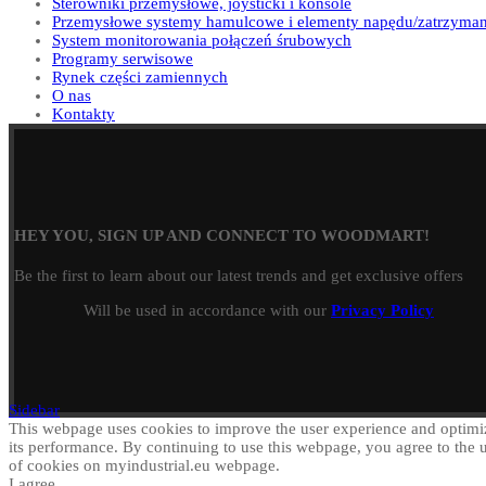
Sterowniki przemysłowe, joysticki i konsole
Przemysłowe systemy hamulcowe i elementy napędu/zatrzyman
System monitorowania połączeń śrubowych
Programy serwisowe
Rynek części zamiennych
O nas
Kontakty
HEY YOU, SIGN UP AND CONNECT TO WOODMART!
Be the first to learn about our latest trends and get exclusive offers
Will be used in accordance with our
Privacy Policy
Sidebar
This webpage uses cookies to improve the user experience and optimi
its performance. By continuing to use this webpage, you agree to the 
of cookies on myindustrial.eu webpage.
I agree.