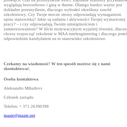
wyglądają bezosobowo i giną w tłumie. Dlatego bardzo ważne jest
dokładne przemyślenie, dlaczego wybrałeś określony zawód
szkoleniowy. Czy Twoje mocne strony odpowiadają wymaganiom
opisu stanowiska? Jakie są zadania i aktywności Twojej wymarzonej
pracy? – i czy odpowiadają Twoim umiejętnościom i
zainteresowaniom? W liście motywacyjnym wyjaśnij również, dlacz
chcesz rozpocząć szkolenie w MAA intelengineering i dlaczego jeste
odpowiednim kandydatem na to stanowisko szkoleniowe.
Czekamy na wiadomość! W ten sposób możesz się z nami
skontaktować.
Osoba kontaktowa
Aleksandrs Mihailovs
Członek zarządu
Telefon: + 371 26390398
maaie@maaie.net