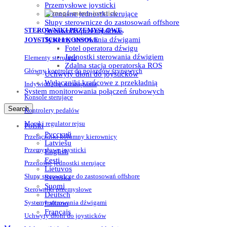
Przemysłowe joysticki
Przenośne jednostki sterujące
Słupy sterownicze do zastosowań offshore
STEROWNIKI PRZEMYSŁOWE,
Sterowniki przemysłowe
Systemy sterowania dźwigami
JOYSTICKI I KONSOLE
Fotel operatora dźwigu
Jednostki sterowania dźwigiem
Elementy sterujące
Zdalna stacja operatorska ROS
Główny kontroler do pojazdów szynowych
Uchwyty dłoni do joysticków
Wyłączniki krańcowe z przekładnią
Indywidualne rozwiązania
System monitorowania połączeń śrubowych
Konsole sterujące
Search
Kontrolery pedałów
Morski regulator rejsu
Polski
Русский
Przełączniki kolumny kierownicy
Latviešu
Przemysłowe joysticki
English
Eesti
Przenośne jednostki sterujące
Lietuvos
Słupy sterownicze do zastosowań offshore
Svenska
Suomi
Sterowniki przemysłowe
Deutsch
Systemy sterowania dźwigami
Italiano
Français
Uchwyty dłoni do joysticków