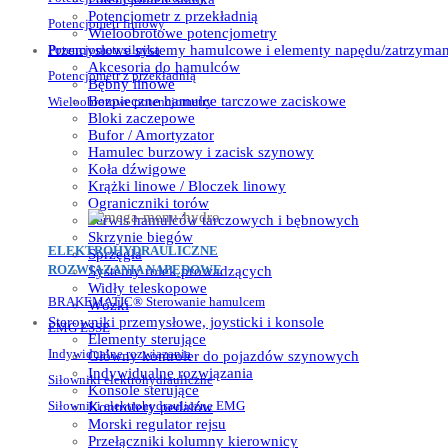
Potencjometr z przekładnią
Potencjometr liniowy
Wieloobrotowe potencjometry
Przemysłowe systemy hamulcowe i elementy napędu/zatrzyman
Potencjometr silnika
Akcesoria do hamulców
Potencjometr z przekładnią
Bębny linowe
Bezpieczne hamulce tarczowe zaciskowe
Wieloobrotowe potencjometry
Bloki zaczepowe
Bufor / Amortyzator
Hamulec burzowy i zacisk szynowy
Koła dźwigowe
Krążki linowe / Bloczek linowy
Ograniczniki torów
Serwis hamulców tarczowych i bębnowych
Skrzynie biegów
ELEKTROHYDRAULICZNE
Sprzęgła
ROZWIĄZANIA NAPĘDOWE
Systemy rolek prowadzących
Widły teleskopowe
BRAKEMATIC® Sterowanie hamulcem
Wózki
Sterowniki przemysłowe, joysticki i konsole
EMG ESSE
Elementy sterujące
Indywidualne rozwiązania
Główny kontroler do pojazdów szynowych
Indywidualne rozwiązania
Siłowniki elektrohydrauliczne
Konsole sterujące
Siłowniki elektrohydrauliczne EMG
Kontrolery pedałów
Morski regulator rejsu
Przełączniki kolumny kierownicy