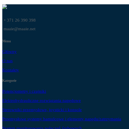
+ 371 26 390 398
maaie@maaie.net
Menu
Główny
O nas
Kontakty
Kategorie
Potencjometry i czujniki
Elektrohydrauliczne rozwiązania napędowe
Sterowniki przemysłowe, joysticki i konsole
Przemysłowe systemy hamulcowe i elementy napędu/zatrzymania
System monitorowania połączeń śrubowych