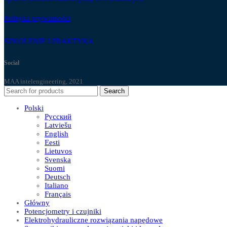
Polityka prywatności
SZKOLENIE I PRAKTYKA
Social
MAA intelengineering, 2021
Search
Polski
Русский
Latviešu
English
Eesti
Lietuvos
Svenska
Suomi
Deutsch
Italiano
Français
Główny
Potencjometry i czujniki
Elektrohydrauliczne rozwiązania napędowe