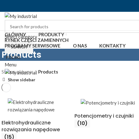
GŁÓWNY
PRODUKTY
Select category
RYNEK CZĘŚCI ZAMIENNYCH
PROGRAMY SERWISOWE
O NAS
KONTAKTY
SEARCH
Products
POLSKI
Menu
Strona główna
Products
Show sidebar
Potencjometry i czujniki
Elektrohydrauliczne
(10)
rozwiązania napędowe
(15)