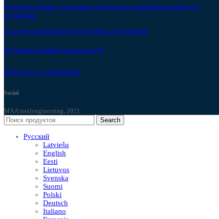
Промышленные тормозные системы и компоненты привода/
остановки
Система мониторинга болтовых соединений
Политика конфиденциальности
Обучение и стажировка
Social
MAA intelengineering, 2021
Search
Русский
Latviešu
English
Eesti
Lietuvos
Svenska
Suomi
Polski
Deutsch
Italiano