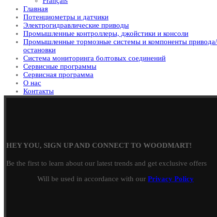
Français
Главная
Потенциометры и датчики
Электрогидравлические приводы
Промышленные контроллеры, джойстики и консоли
Промышленные тормозные системы и компоненты привода/
остановки
Система мониторинга болтовых соединений
Сервисные программы
Сервисная программа
О нас
Контакты
HEY YOU, SIGN UP AND CONNECT TO WOODMART!
Be the first to learn about our latest trends and get exclusive offers
Will be used in accordance with our
Privacy Policy