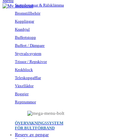
Menu
Stormbromsar & Rälsklämma
Bromstillbehör
Kopplingar
Kranhjul
Buffertstopp
Buffert / Dämpare
Styrvals-system
Trissor / Repskivor
Krokblock
Teleskopgafflar
Växellådor
Boggier
Reptrummor
ÖVERVAKNINGSSYSTEM
FÖR BULTFÖRBAND
Reserv av pengar