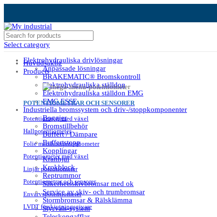
Select category
Elektrohydrauliska drivlösningar
Huvudsaklig
Anpassade lösningar
Products
BRAKEMATIC® Bromskontroll
Elektrohydrauliska ställdon
Elektrohydrauliska ställdon EMG
EMG ESSE
POTENTIOMETRAR OCH SENSORER
Industriella bromssystem och driv-/stoppkomponenter
Boggier
Potentiometer med växel
Bromstillbehör
Hallpotentiometer
Buffert / Dämpare
Buffertstopp
Folie membranpotentiometer
Kopplingar
Potentiometer med växel
Kranhjul
Krokblock
Linjär potentiometer
Reptrummor
Potentiometrar och sensorer
Säkerhetsskivbromsar med ok
Service av skiv- och trumbromsar
Envarvspotentiometer
Stormbromsar & Rälsklämma
LVDT förskjutningsgivare
Styrvals-system
Teleskopgafflar