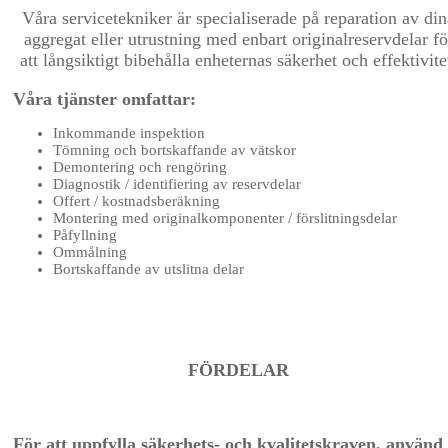
Våra servicetekniker är specialiserade på reparation av din
aggregat eller utrustning med enbart originalreservdelar fö
att långsiktigt bibehålla enheternas säkerhet och effektivite
Våra tjänster omfattar:
Inkommande inspektion
Tömning och bortskaffande av vätskor
Demontering och rengöring
Diagnostik / identifiering av reservdelar
Offert / kostnadsberäkning
Montering med originalkomponenter / förslitningsdelar
Påfyllning
Ommålning
Bortskaffande av utslitna delar
FÖRDELAR
För att uppfylla säkerhets- och kvalitetskraven, använd