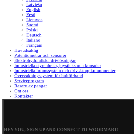
Latviešu
English
Eesti
Lietuvos
Suomi
Polski
Deutsch
Italiano
Français
Huvudsaklig
Potentiometrar och sensorer
Elektrohydrauliska drivlösningar
Industriella styrenheter, joysticks och konsoler
Industriella bromssystem och driv-/stoppkomponenter
Övervakningssystem för bultförband
Serviceprogram
Reserv av pengar
Om oss
Kontakter
HEY YOU, SIGN UP AND CONNECT TO WOODMART!