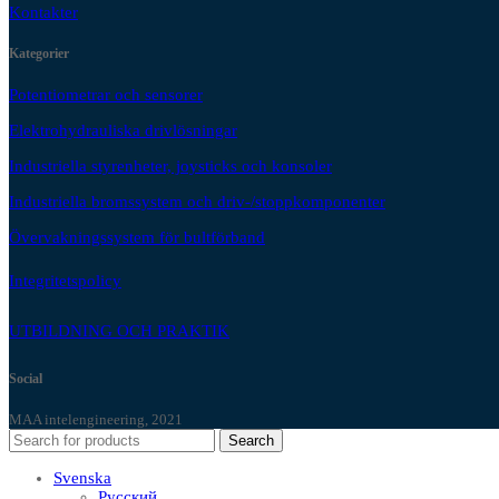
Kontakter
Kategorier
Potentiometrar och sensorer
Elektrohydrauliska drivlösningar
Industriella styrenheter, joysticks och konsoler
Industriella bromssystem och driv-/stoppkomponenter
Övervakningssystem för bultförband
Integritetspolicy
UTBILDNING OCH PRAKTIK
Social
MAA intelengineering, 2021
Search
Svenska
Русский