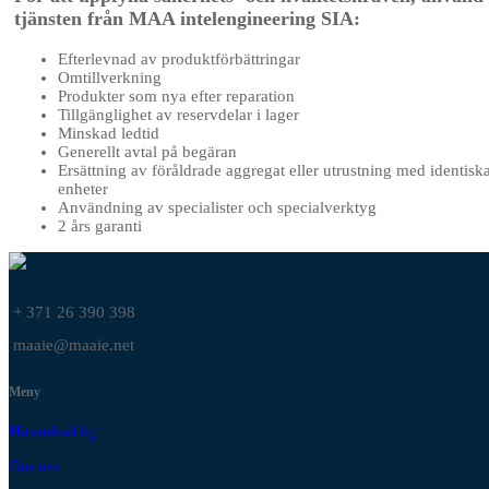
tjänsten från MAA intelengineering SIA:
Efterlevnad av produktförbättringar
Omtillverkning
Produkter som nya efter reparation
Tillgänglighet av reservdelar i lager
Minskad ledtid
Generellt avtal på begäran
Ersättning av föråldrade aggregat eller utrustning med identisk
enheter
Användning av specialister och specialverktyg
2 års garanti
+ 371 26 390 398
maaie@maaie.net
Meny
Huvudsaklig
Om oss