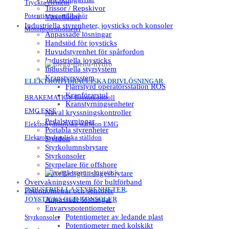
Tryckta element
Trissor / Repskivor
Potentiometertillbehör
Växellådor
Industriella styrenheter, joysticks och konsoler
Motorpotentiometer
Anpassade lösningar
Handstöd för joysticks
Huvudstyrenhet för spårfordon
Industriella joysticks
Industriella styrsystem
Kranstyrsystem
ELEKTROHYDRAULISKA DRIVLÖSNINGAR
Fjärrstyrd operatörsstation ROS
Kranförarstol
BRAKEMATIC® Bromskontroll
Kranstyrningsenheter
EMG ESSE
Naval kryssningskontroller
Pedalstyrningar
Elektrohydrauliska ställdon EMG
Portabla styrenheter
Elektrohydrauliska ställdon
Styrdon
Styrkolumnsbrytare
Styrkonsoler
Styrpelare för offshore
Växellådsgränslägesbrytare
Övervakningssystem för bultförband
INDUSTRIELLA STYRENHETER,
Potentiometrar och sensorer
JOYSTICKS OCH KONSOLER
Anpassade lösningar
Envarvspotentiometer
Potentiometer av ledande plast
Styrkonsoler
Potentiometer med kolskikt