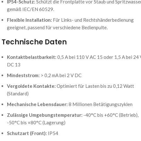
IP54-Schutz:
Schützt die Frontplatte vor Staub und Spritzwasse
gemäß IEC/EN 60529.
Flexible Installation:
Für Links- und Rechtshänderbedienung
geeignet, passend für verschiedene Bedienpulte.
Technische Daten
Kontaktbelastbarkeit:
0,5 A bei 110 V AC 15 oder 1,5 A bei 24 
DC 13
Mindeststrom:
> 0,2 mA bei 2 V DC
Vergoldete Kontakte:
Optimiert für Lasten bis zu 0,12 Watt
(Standard)
Mechanische Lebensdauer:
8 Millionen Betätigungszyklen
Zulässige Umgebungstemperatur:
-40°C bis +60°C (Betrieb),
-50°C bis +80°C (Lagerung)
Schutzart (Front):
IP54