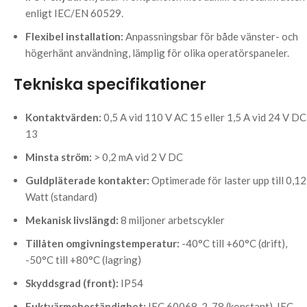
enligt IEC/EN 60529.
Flexibel installation:
Anpassningsbar för både vänster- och
högerhänt användning, lämplig för olika operatörspaneler.
Tekniska specifikationer
Kontaktvärden:
0,5 A vid 110 V AC 15 eller 1,5 A vid 24 V DC
13
Minsta ström:
> 0,2 mA vid 2 V DC
Guldpläterade kontakter:
Optimerade för laster upp till 0,12
Watt (standard)
Mekanisk livslängd:
8 miljoner arbetscykler
Tillåten omgivningstemperatur:
-40°C till +60°C (drift),
-50°C till +80°C (lagring)
Skyddsgrad (front):
IP54
Fuktvärmebeständighet:
IEC 60068-2-78 (konstant), IEC