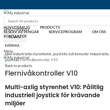
HUVUDSAKLIG
PRODUCTS
Select category
RESERV AV PENGAR
SERVICEPROGRAM
OM OSS
KONTAKTER
SEARCH
SVENSKA
Click to enlarge
Menu
Hem
Industriella styrenheter, joysticks och konsoler
Industriella
joysticks
Flernivåkontroller V10
Back to products
Flernivåkontroller V10
Multi-axlig styrenhet V10: Pålitlig
industriell joystick för krävande
miljöer