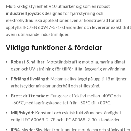
Multi-axlig styrenhet V10 utmärker sig som en robust
industriell joystick
designad för fjärrstyrning och
elektrohydrauliska applikationer. Den är konstruerad för att
uppfylla IEC/EN 60947-5-1-standarder och levererar exakt drif
även i utmanande industrimiljöer.
Viktiga funktioner & fördelar
Robust & hållbar:
Motståndskraftig mot olja, marina klimat,
ozon och UV-strålning för tillförlitlig långvarig användning.
Förlängd livslängd:
Mekanisk livslängd på upp till 8 miljoner
arbetscykler minskar underhåll och stillestånd.
Brett driftområde:
Fungerar effektivt mellan -40°C och
+60°C, med lagringskapacitet från -50°C till +80°C.
Miljöskydd:
Konstant och cyklisk fuktvärmebeständighet
enligt IEC 60068-2-78 och IEC 60068-2-30-standarder.
IP54-skydd:
Skyddar frontpanelen mot damm och stänkvatten