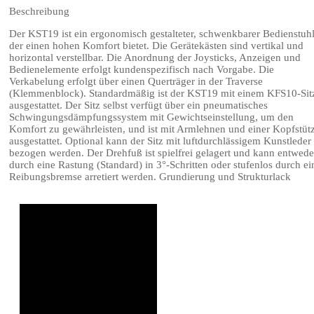
Beschreibung
Der KST19 ist ein ergonomisch gestalteter, schwenkbarer Bedienstuhl
der einen hohen Komfort bietet. Die Gerätekästen sind vertikal und
horizontal verstellbar. Die Anordnung der Joysticks, Anzeigen und
Bedienelemente erfolgt kundenspezifisch nach Vorgabe. Die
Verkabelung erfolgt über einen Querträger in der Traverse
(Klemmenblock). Standardmäßig ist der KST19 mit einem KFS10-Sit
ausgestattet. Der Sitz selbst verfügt über ein pneumatisches
Schwingungsdämpfungssystem mit Gewichtseinstellung, um den
Komfort zu gewährleisten, und ist mit Armlehnen und einer Kopfstüt
ausgestattet. Optional kann der Sitz mit luftdurchlässigem Kunstleder
bezogen werden. Der Drehfuß ist spielfrei gelagert und kann entwede
durch eine Rastung (Standard) in 3°-Schritten oder stufenlos durch ei
Reibungsbremse arretiert werden. Grundierung und Strukturlack