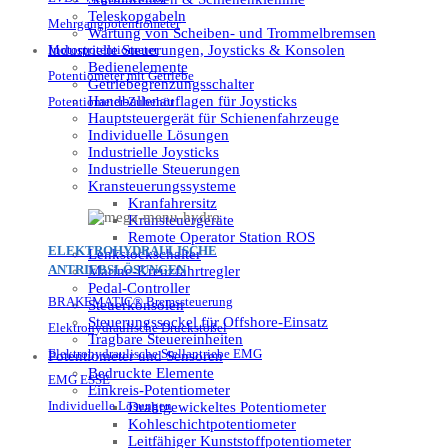
Teleskopgabeln
Mehrgangpotentiometer
Wartung von Scheiben- und Trommelbremsen
Industrielle Steuerungen, Joysticks & Konsolen
Motorpotentiometer
Bedienelemente
Potentiometer mit Getriebe
Getriebegrenzungsschalter
Handballenauflagen für Joysticks
Potentiometer-Zubehör
Hauptsteuergerät für Schienenfahrzeuge
Individuelle Lösungen
Industrielle Joysticks
Industrielle Steuerungen
Kransteuerungssysteme
Kranfahrersitz
Kransteuergeräte
Remote Operator Station ROS
ELEKTROHYDRAULISCHE
Lenkstockschalter
ANTRIEBSLÖSUNGEN
Marine-Kreuzfahrtregler
Pedal-Controller
BRAKEMATIC® Bremssteuerung
Steuerkonsolen
Steuerungssockel für Offshore-Einsatz
Elektrohydraulische Druckstößel
Tragbare Steuereinheiten
Elektrohydraulische Stellantriebe EMG
Potentiometer und Sensoren
Bedruckte Elemente
EMG ESSE
Einkreis-Potentiometer
Individuelle Lösungen
Drahtgewickeltes Potentiometer
Kohleschichtpotentiometer
Leitfähiger Kunststoffpotentiometer