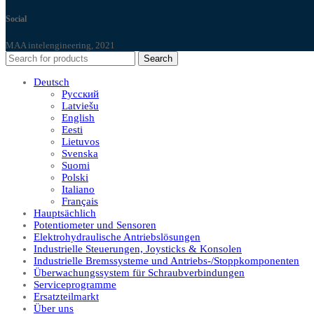
Social
MAA intelengineering, 2021
Search
Deutsch
Русский
Latviešu
English
Eesti
Lietuvos
Svenska
Suomi
Polski
Italiano
Français
Hauptsächlich
Potentiometer und Sensoren
Elektrohydraulische Antriebslösungen
Industrielle Steuerungen, Joysticks & Konsolen
Industrielle Bremssysteme und Antriebs-/Stoppkomponenten
Überwachungssystem für Schraubverbindungen
Serviceprogramme
Ersatzteilmarkt
Über uns