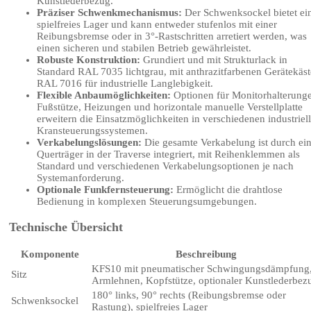
Kunstlederbezug.
Präziser Schwenkmechanismus:
Der Schwenksockel bietet ei
spielfreies Lager und kann entweder stufenlos mit einer
Reibungsbremse oder in 3°-Rastschritten arretiert werden, was
einen sicheren und stabilen Betrieb gewährleistet.
Robuste Konstruktion:
Grundiert und mit Strukturlack in
Standard RAL 7035 lichtgrau, mit anthrazitfarbenen Gerätekäs
RAL 7016 für industrielle Langlebigkeit.
Flexible Anbaumöglichkeiten:
Optionen für Monitorhalterung
Fußstütze, Heizungen und horizontale manuelle Verstellplatte
erweitern die Einsatzmöglichkeiten in verschiedenen industriel
Kransteuerungssystemen.
Verkabelungslösungen:
Die gesamte Verkabelung ist durch ei
Querträger in der Traverse integriert, mit Reihenklemmen als
Standard und verschiedenen Verkabelungsoptionen je nach
Systemanforderung.
Optionale Funkfernsteuerung:
Ermöglicht die drahtlose
Bedienung in komplexen Steuerungsumgebungen.
Technische Übersicht
Komponente
Beschreibung
KFS10 mit pneumatischer Schwingungsdämpfung
Sitz
Armlehnen, Kopfstütze, optionaler Kunstlederbez
180° links, 90° rechts (Reibungsbremse oder
Schwenksockel
Rastung), spielfreies Lager