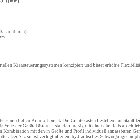
 (C) [mm]
Rastoptionen)
 mm
riellen Kransteuerungssystemen konzipiert und bietet erhöhte Flexibilit
 der einen hohen Komfort bietet. Die Gerätekästen bestehen aus Stahlb
ie Seite der Gerätekästen ist standardmäßig mit einer ebenfalls abschl
 Kombination mit den in Größe und Profil individuell anpassbaren Gerä
attet. Der Sitz selbst verfügt über ein hydraulisches Schwingungsdämp