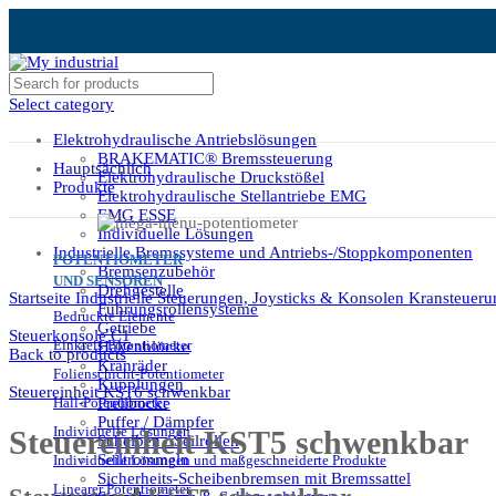
Select category
Elektrohydraulische Antriebslösungen
BRAKEMATIC® Bremssteuerung
Hauptsächlich
Elektrohydraulische Druckstößel
Produkte
Elektrohydraulische Stellantriebe EMG
EMG ESSE
Individuelle Lösungen
Industrielle Bremssysteme und Antriebs-/Stoppkomponenten
POTENTIOMETER
Bremsenzubehör
Click to enlarge
UND SENSOREN
Drehgestelle
Startseite
Industrielle Steuerungen, Joysticks & Konsolen
Kransteuer
Führungsrollensysteme
Bedruckte Elemente
Getriebe
Steuerkonsole C1
Einkreis-Potentiometer
Hakenblöcke
Back to products
Kranräder
Folienschicht-Potentiometer
Kupplungen
Steuereinheit KST6 schwenkbar
Hall-Potentiometer
Prellböcke
Puffer / Dämpfer
Individuelle Lösungen
Steuereinheit KST5 schwenkbar
Scheiben / Seilrollen
Seiltrommeln
Individuelle Lösungen und maßgeschneiderte Produkte
Sicherheits-Scheibenbremsen mit Bremssattel
Linearer Potentiometer