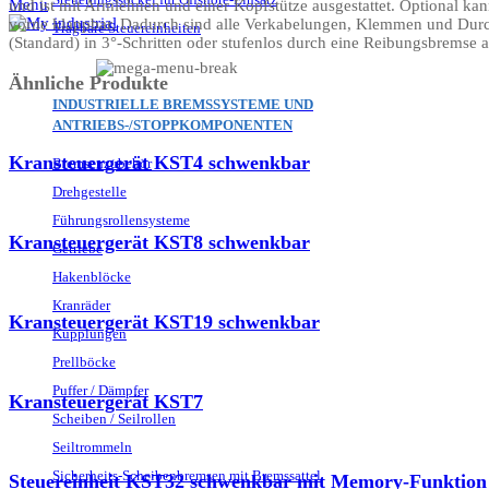
Menu
und ist mit Armlehnen und einer Kopfstütze ausgestattet. Optional kan
vorne klappbar. Dadurch sind alle Verkabelungen, Klemmen und Durch
Tragbare Steuereinheiten
(Standard) in 3°-Schritten oder stufenlos durch eine Reibungsbremse a
Ähnliche Produkte
INDUSTRIELLE BREMSSYSTEME UND
ANTRIEBS-/STOPPKOMPONENTEN
Kransteuergerät KST4 schwenkbar
Bremsenzubehör
Drehgestelle
Führungsrollensysteme
Kransteuergerät KST8 schwenkbar
Getriebe
Hakenblöcke
Kranräder
Kransteuergerät KST19 schwenkbar
Kupplungen
Prellböcke
Puffer / Dämpfer
Kransteuergerät KST7
Scheiben / Seilrollen
Seiltrommeln
Sicherheits-Scheibenbremsen mit Bremssattel
Steuereinheit KST32 schwenkbar mit Memory-Funktion