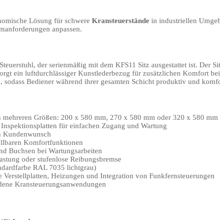
onomische Lösung für schwere
Kransteuerstände
in industriellen Umge
stemanforderungen anpassen.
teuerstuhl, der serienmäßig mit dem KFS11 Sitz ausgestattet ist. Der 
t ein luftdurchlässiger Kunstlederbezug für zusätzlichen Komfort bei 
, sodass Bediener während ihrer gesamten Schicht produktiv und komfo
ch in mehreren Größen: 200 x 580 mm, 270 x 580 mm oder 320 x 580 mm
Inspektionsplatten für einfachen Zugang und Wartung
ch Kundenwunsch
llbaren Komfortfunktionen
nd Buchsen bei Wartungsarbeiten
Rastung oder stufenlose Reibungsbremse
ndardfarbe RAL 7035 lichtgrau)
e Verstellplatten, Heizungen und Integration von Funkfernsteuerungen
iedene Kransteuerungsanwendungen