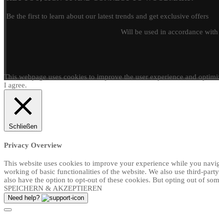
Be the first to learn about our latest trends and get exclusive offers
Will be used in accordance wit
This webpage uses cookies to improve the user experience and optimiz
I agree.
Schließen
Privacy Overview
This website uses cookies to improve your experience while you navigat
working of basic functionalities of the website. We also use third-par
also have the option to opt-out of these cookies. But opting out of s
SPEICHERN & AKZEPTIEREN
Need help?