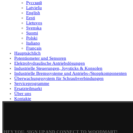
Русский
Latviešu
English
Eesti
Lietuvos
Svenska
Suomi
Polski
Italiano
Français
Hauptsächlich
Potentiometer und Sensoren
Elektrohydraulische Antriebslösungen
Industrielle Steuerungen, Joysticks & Konsolen
Industrielle Bremssysteme und Antriebs-/Stoppkomponenten
Überwachungssystem für Schraubverbindungen
Serviceprogramme
Ersatzteilmarkt
Über uns
Kontakte
HEY YOU, SIGN UP AND CONNECT TO WOODMART!