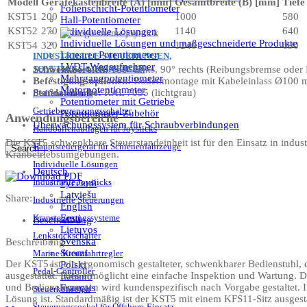
Modell
Gerätekastenbreite (A) [mm]
Gesamtbreite (B) [mm]
Tiefe
Folienschicht-Potentiometer
KST51
200
1000
580
Hall-Potentiometer
KST52
270
1140
640
Individuelle Lösungen
Individuelle Lösungen und maßgeschneiderte Produkte
KST54
320
1240
690
Linearer Potentiometer
INDUSTRIELLE STEUERUNGEN,
LVDT-Wegaufnehmer
JOYSTICKS & KONSOLEN
Schwenkbereich:
180° links, 90° rechts (Reibungsbremse oder 
Mehrgangpotentiometer
Befestigungsoptionen:
Bodenmontage mit Kabeleinlass Ø100
Motorpotentiometer
Standardfarbe:
RAL 7035 (lichtgrau)
Bedienelemente
Potentiometer mit Getriebe
Getriebegrenzungsschalter
Potentiometer-Zubehör
Anwendungsbereiche
Überwachungssystem für Schraubverbindungen
Handballenauflagen für Joysticks
Die KST5 schwenkbare Steuerstandeinheit ist für den Einsatz in indust
Hauptsteuergerät für Schienenfahrzeuge
Search
Kranbetriebsumgebungen.
Individuelle Lösungen
Deutsch
Industrielle Joysticks
Русский
Latviešu
Share:
Industrielle Steuerungen
English
Kransteuerungssysteme
Eesti
Beschreibung
Lietuvos
Lenkstockschalter
Svenska
Beschreibung
Suomi
Marine-Kreuzfahrtregler
Der KST5 ist ein ergonomisch gestalteter, schwenkbarer Bedienstuhl,
Polski
Pedal-Controller
ausgestattet. Dies ermöglicht eine einfache Inspektion und Wartung. D
Italiano
und Bedienelementen wird kundenspezifisch nach Vorgabe gestaltet. In
Français
Steuerkonsolen
Lösung ist. Standardmäßig ist der KST5 mit einem KFS11-Sitz ausgest
Steuerungssockel für Offshore-Einsatz