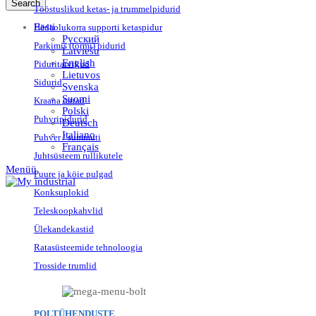
Search
Tööstuslikud ketas- ja trummelpidurid
Eesti
Hädaolukorra supporti ketaspidur
Русский
Parkimis (tormi) pidurid
Latviešu
English
Piduritarvikud
Lietuvos
Sidurid
Svenska
Suomi
Kraana rattad
Polski
Puhvripidurid
Deutsch
Italiano
Puhver / summuti
Français
Juhtsüsteem rullikutele
Menüü
Puure ja köie pulgad
Konksuplokid
Teleskoopkahvlid
Ülekandekastid
Ratasüsteemide tehnoloogia
Trosside trumlid
POLTÜHENDUSTE