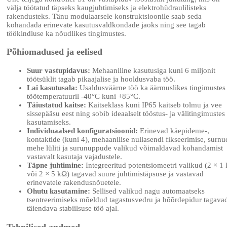
välja töötatud täpseks kaugjuhtimiseks ja elektrohüdraulilisteks
rakendusteks. Tänu modulaarsele konstruktsioonile saab seda
kohandada erinevate kasutusvaldkondade jaoks ning see tagab
töökindluse ka nõudlikes tingimustes.
Põhiomadused ja eelised
Suur vastupidavus:
Mehaaniline kasutusiga kuni 6 miljonit
töötsüklit tagab pikaajalise ja hooldusvaba töö.
Lai kasutusala:
Usaldusväärne töö ka äärmuslikes tingimustes
töötemperatuuril -40°C kuni +85°C.
Täiustatud kaitse:
Kaitseklass kuni IP65 kaitseb tolmu ja vee
sissepääsu eest ning sobib ideaalselt tööstus- ja välitingimustes
kasutamiseks.
Individuaalsed konfiguratsioonid:
Erinevad käepideme-,
kontaktide (kuni 4), mehaanilise nullasendi fikseerimise, surnu
mehe lüliti ja surunuppude valikud võimaldavad kohandamist
vastavalt kasutaja vajadustele.
Täpne juhtimine:
Integreeritud potentsiomeetri valikud (2 × 1
või 2 × 5 kΩ) tagavad suure juhtimistäpsuse ja vastavad
erinevatele rakendusnõuetele.
Ohutu kasutamine:
Sellised valikud nagu automaatseks
tsentreerimiseks mõeldud tagastusvedru ja hõõrdepidur tagava
täiendava stabiilsuse töö ajal.
Tehnilised andmed