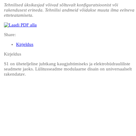
Tehnilised üksikasjad võivad sõltuvalt konfiguratsioonist või
rakendusest erineda. Tehnilisi andmeid võidakse muuta ilma eelneva
etteteatamiseta.
Share:
Kirjeldus
Kirjeldus
S1 on üheteljeline juhtkang kaugjuhtimiseks ja elektrohüdrauliliste
seadmete jaoks. Lülitusseadme modulaarne disain on universaalselt
rakendatav.