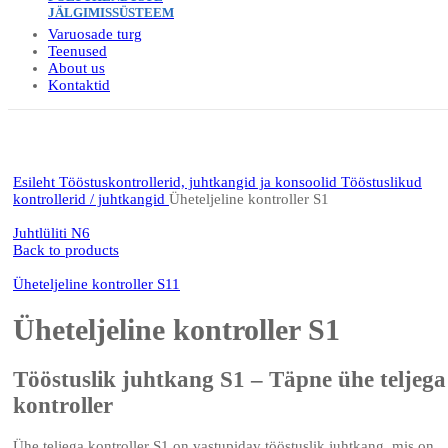
JÄLGIMISSÜSTEEM
Varuosade turg
Teenused
About us
Kontaktid
Click to enlarge
Esileht
Tööstuskontrollerid, juhtkangid ja konsoolid
Tööstuslikud
kontrollerid / juhtkangid
Üheteljeline kontroller S1
Juhtlüliti N6
Back to products
Üheteljeline kontroller S11
Üheteljeline kontroller S1
Tööstuslik juhtkang S1 – Täpne ühe teljega
kontroller
Ühe teljega kontroller S1 on vastupidav tööstuslik juhtkang, mis on