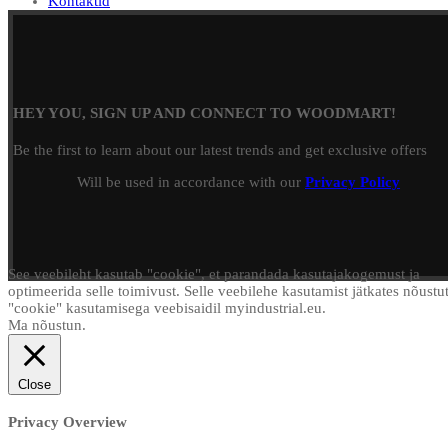
Kontaktid
HEY YOU, SIGN UP AND CONNECT TO WOODMART!
Be the first to learn about our latest trends and get exclusive offers
Will be used in accordance with our
Privacy Policy
See veebileht kasutab "cookie", et parandada kasutajakogemust ja
optimeerida selle toimivust. Selle veebilehe kasutamist jätkates nõustu
"cookie" kasutamisega veebisaidil myindustrial.eu.
Ma nõustun.
Close
Privacy Overview