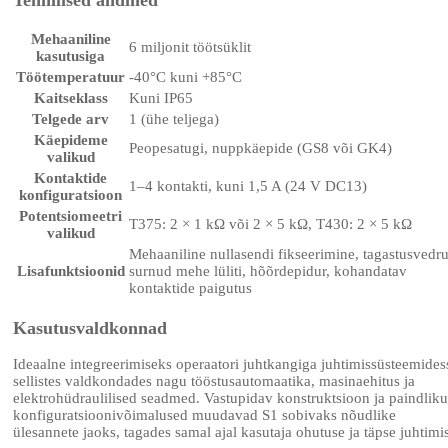
Mehaaniline
6 miljonit töötsüklit
kasutusiga
Töötemperatuur
-40°C kuni +85°C
Kaitseklass
Kuni IP65
Telgede arv
1 (ühe teljega)
Käepideme
Peopesatugi, nuppkäepide (GS8 või GK4)
valikud
Kontaktide
1–4 kontakti, kuni 1,5 A (24 V DC13)
konfiguratsioon
Potentsiomeetri
T375: 2 × 1 kΩ või 2 × 5 kΩ, T430: 2 × 5 kΩ
valikud
Mehaaniline nullasendi fikseerimine, tagastusvedru
Lisafunktsioonid
surnud mehe lüliti, hõõrdepidur, kohandatav
kontaktide paigutus
Kasutusvaldkonnad
Ideaalne integreerimiseks operaatori juhtkangiga juhtimissüsteemides
sellistes valdkondades nagu tööstusautomaatika, masinaehitus ja
elektrohüdraulilised seadmed. Vastupidav konstruktsioon ja paindlik
konfiguratsioonivõimalused muudavad S1 sobivaks nõudlike
ülesannete jaoks, tagades samal ajal kasutaja ohutuse ja täpse juhtimi