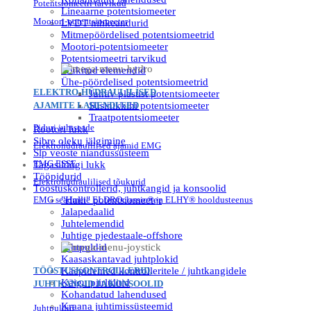
Potentsiomeetri tarvikud
Lineaarne potentsiomeeter
Mootori-potentsiomeeter
LVDT nihkeandurid
Mitmepöördelised potentsiomeetrid
Mootori-potentsiomeeter
Potentsiomeetri tarvikud
Trükitud elemendid
Ühe-pöördelised potentsiomeetrid
ELEKTRO-HÜDRAULILISED
Juhtiv plastist potentsiomeeter
AJAMITE LAHENDUSED
Süsinikkihi potentsiomeeter
Traatpotentsiomeeter
Piduri juhtseade
Rootori lukk
Sibre oleku jälgimine
Elektrohüdraulilised ajamid EMG
Slp veoste niandussüsteem
EMG ESSE
Tagasilõõgi lukk
Tööpidurid
Elektrohüdraulilised tõukurid
Tööstuskontrollerid, juhtkangid ja konsoolid
EMG seadmete ELDROclassic® ja ELHY® hooldusteenus
"Halli" potentsiomeeter
Jalapedaalid
Juhtelemendid
Juhtige pjedestaale-offshore
Juhtpuldid
Kaasaskantavad juhtplokid
TÖÖSTUSKONTROLLERID,
Käepidemed kontrolleritele / juhtkangidele
Käigu piirlülitid
JUHTKANGID JA KONSOOLID
Kohandatud lahendused
Kraana juhtimissüsteemid
Juhtpuldid