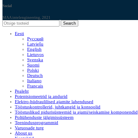
Social
MAA intelengineering, 2021
Search
Eesti
Русский
Latviešu
English
Lietuvos
Svenska
Suomi
Polski
Deutsch
Italiano
Français
Pealeht
Potentsiomeetrid ja andurid
Elektro-hüdraulilised ajamite lahendused
Tööstuskontrollerid, juhtkangid ja konsoolid
Tööstuslikud pidurisüsteemid ja ajami/seiskamise komponendid
Poltühenduste jälgimissüsteem
Teenindusprogrammid
Varuosade turg
About us