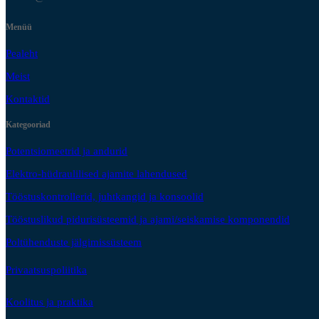
Menüü
Pealeht
Meist
Kontaktid
Kategooriad
Potentsiomeetrid ja andurid
Elektro-hüdraulilised ajamite lahendused
Tööstuskontrollerid, juhtkangid ja konsoolid
Tööstuslikud pidurisüsteemid ja ajami/seiskamise komponendid
Poltühenduste jälgimissüsteem
Privaatsuspoliitika
Koolitus ja praktika