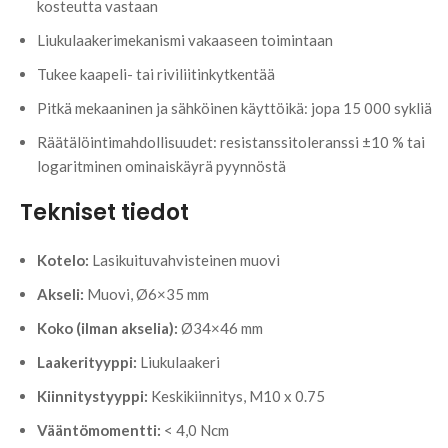
kosteutta vastaan
Liukulaakerimekanismi vakaaseen toimintaan
Tukee kaapeli- tai riviliitinkytkentää
Pitkä mekaaninen ja sähköinen käyttöikä: jopa 15 000 sykliä
Räätälöintimahdollisuudet: resistanssitoleranssi ±10 % tai
logaritminen ominaiskäyrä pyynnöstä
Tekniset tiedot
Kotelo:
Lasikuituvahvisteinen muovi
Akseli:
Muovi, Ø6×35 mm
Koko (ilman akselia):
Ø34×46 mm
Laakerityyppi:
Liukulaakeri
Kiinnitystyyppi:
Keskikiinnitys, M10 x 0.75
Vääntömomentti:
< 4,0 Ncm