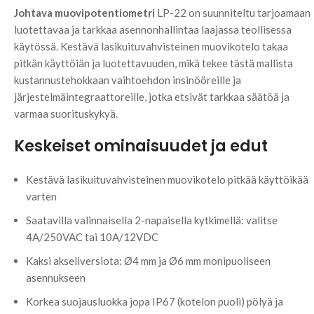
Johtava muovipotentiometri
LP-22 on suunniteltu tarjoamaan
luotettavaa ja tarkkaa asennonhallintaa laajassa teollisessa
käytössä. Kestävä lasikuituvahvisteinen muovikotelo takaa
pitkän käyttöiän ja luotettavuuden, mikä tekee tästä mallista
kustannustehokkaan vaihtoehdon insinööreille ja
järjestelmäintegraattoreille, jotka etsivät tarkkaa säätöä ja
varmaa suorituskykyä.
Keskeiset ominaisuudet ja edut
Kestävä lasikuituvahvisteinen muovikotelo pitkää käyttöikää
varten
Saatavilla valinnaisella 2-napaisella kytkimellä: valitse
4A/250VAC tai 10A/12VDC
Kaksi akseliversiota: Ø4 mm ja Ø6 mm monipuoliseen
asennukseen
Korkea suojausluokka jopa IP67 (kotelon puoli) pölyä ja