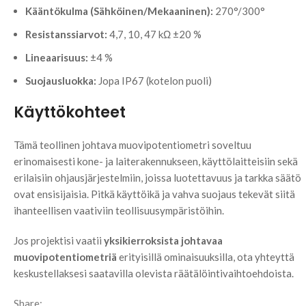
Kääntökulma (Sähköinen/Mekaaninen):
270°/300°
Resistanssiarvot:
4,7, 10, 47 kΩ ±20 %
Lineaarisuus:
±4 %
Suojausluokka:
Jopa IP67 (kotelon puoli)
Käyttökohteet
Tämä teollinen johtava muovipotentiometri soveltuu
erinomaisesti kone- ja laiterakennukseen, käyttölaitteisiin sekä
erilaisiin ohjausjärjestelmiin, joissa luotettavuus ja tarkka säätö
ovat ensisijaisia. Pitkä käyttöikä ja vahva suojaus tekevät siitä
ihanteellisen vaativiin teollisuusympäristöihin.
Jos projektisi vaatii
yksikierroksista johtavaa
muovipotentiometriä
erityisillä ominaisuuksilla, ota yhteyttä
keskustellaksesi saatavilla olevista räätälöintivaihtoehdoista.
Share: