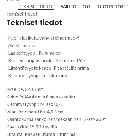
TEKNISET TIEDOT
VAIHTOEHDOT
TUOTESELOSTE
Tekniset tiedot
Tekniset tiedot
-Kuori: lasikuituvahvisteinen muovi
-Akseli: muovi
-Laakerityyppi: liukulaakeri
-Kuoren suojausluokka: Enintään IP67
-Liitäntätyypit: kaapeliliitäntä, liitinrima
-Kiinnitystyyppi: keskikiinnitys
Akseli: Ø6×35 mm
Koko: Ø34×46 mm (ilman akselia)
Kiinnitystyyppi: M10 x 0,75
Vääntömomentti: < 4,0 Ncm
Kääntökulma sähköinen/mekaaninen: 270°/300°
Käyttöikä: 15 000 sykliä
Liitäntä: Kaapeliliitäntä, liitinrima