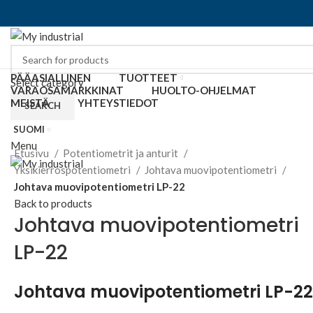
PÄÄASIALLINEN
TUOTTEET
Select category
VARAOSAMARKKINAT
HUOLTO-OHJELMAT
MEISTÄ
YHTEYSTIEDOT
SEARCH
SUOMI
Click to enlarge
Menu
Etusivu
Potentiometrit ja anturit
Yksikierrospotentiometri
Johtava muovipotentiometri
Johtava muovipotentiometri LP-22
Back to products
Johtava muovipotentiometri
LP-22
Johtava muovipotentiometri LP-22