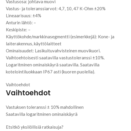
Vastusosa: johtava muovi
Vastus- ja toleranssiarvot: 4,7, 10, 47 K-Ohm ±20%
Lineaarisuus: ±4%
Anturin lähtö: –
Keskipiste: –
Käyttökohde/markkinasegmentti (esimerkkejä): Kone- ja
laiterakennus, käyttölaitteet
Ominaisuudet: Lasikuituvahvisteinen muovikuori.
Vaihtoehtoisesti saatavilla vastustoleranssi ±10%.
Logaritminen ominaiskäyrä saatavilla. Saatavilla
kotelointiluokkaan IP67 asti (kuoren puolella).
Vaihtoehdot
Vaihtoehdot
Vastuksen toleranssi ± 10% mahdollinen
Saatavilla logaritminen ominaiskäyrä
Etsitkö yksilöllisiä ratkaisuja?