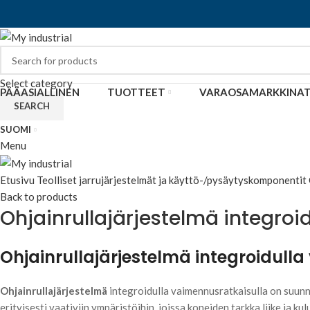
Select category
PÄÄASIALLINEN
TUOTTEET
VARAOSAMARKKINA
SEARCH
SUOMI
Menu
Click to enlarge
Etusivu
Teolliset jarrujärjestelmät ja käyttö-/pysäytyskomponentit
Back to products
Ohjainrullajärjestelmä integroi
Ohjainrullajärjestelmä integroidull
Ohjainrullajärjestelmä
integroidulla vaimennusratkaisulla on suunni
erityisesti vaativiin ympäristöihin, joissa koneiden tarkka liike ja ku