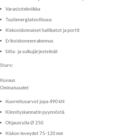
Varastotekniikka
Tuulienergiateollisuus
Kiskosidonnaiset hallikatot ja portit
Erikoiskoneenrakennus
Silta- ja sulkujärjestelmät
Share:
Kuvaus
Ominaisuudet
Kuormitusarvot jopa 490 kN
Kiinnityskannatin pyynnöstä
Ohjausrulla Ø 250
Kiskon leveydet 75-120 mm