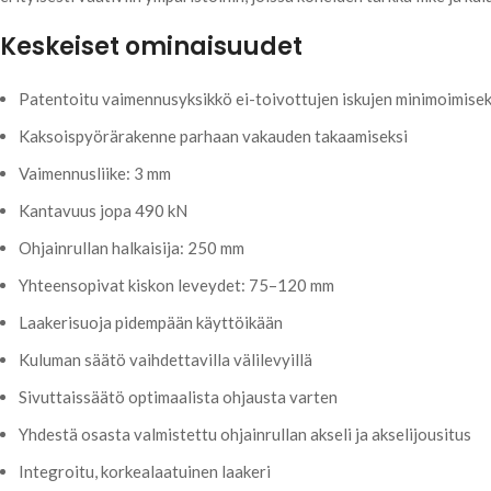
Keskeiset ominaisuudet
Patentoitu vaimennusyksikkö ei-toivottujen iskujen minimoimisek
Kaksoispyörärakenne parhaan vakauden takaamiseksi
Vaimennusliike: 3 mm
Kantavuus jopa 490 kN
Ohjainrullan halkaisija: 250 mm
Yhteensopivat kiskon leveydet: 75–120 mm
Laakerisuoja pidempään käyttöikään
Kuluman säätö vaihdettavilla välilevyillä
Sivuttaissäätö optimaalista ohjausta varten
Yhdestä osasta valmistettu ohjainrullan akseli ja akselijousitus
Integroitu, korkealaatuinen laakeri