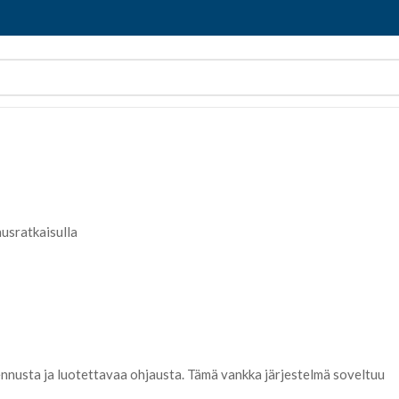
nusratkaisulla
mennusta ja luotettavaa ohjausta. Tämä vankka järjestelmä soveltuu