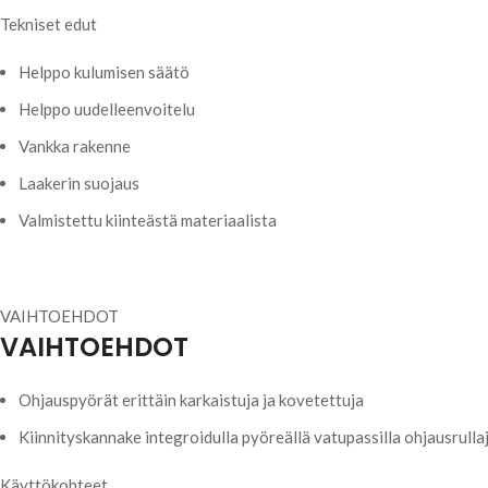
Tekniset edut
Helppo kulumisen säätö
Helppo uudelleenvoitelu
Vankka rakenne
Laakerin suojaus
Valmistettu kiinteästä materiaalista
VAIHTOEHDOT
VAIHTOEHDOT
Ohjauspyörät erittäin karkaistuja ja kovetettuja
Kiinnityskannake integroidulla pyöreällä vatupassilla ohjausrull
Käyttökohteet