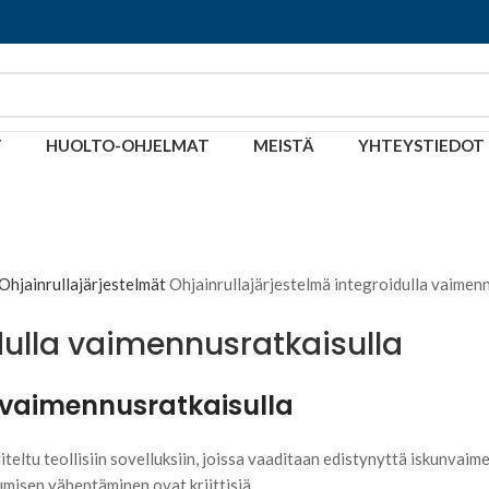
T
HUOLTO-OHJELMAT
MEISTÄ
YHTEYSTIEDOT
Ohjainrullajärjestelmät
Ohjainrullajärjestelmä integroidulla vaimen
dulla vaimennusratkaisulla
a vaimennusratkaisulla
teltu teollisiin sovelluksiin, joissa vaaditaan edistynyttä iskunvai
lumisen vähentäminen ovat kriittisiä.