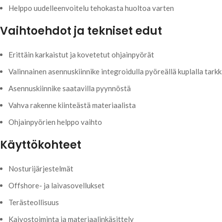
Helppo uudelleenvoitelu tehokasta huoltoa varten
Vaihtoehdot ja tekniset edut
Erittäin karkaistut ja kovetetut ohjainpyörät
Valinnainen asennuskiinnike integroidulla pyöreällä kuplalla tar
Asennuskiinnike saatavilla pyynnöstä
Vahva rakenne kiinteästä materiaalista
Ohjainpyörien helppo vaihto
Käyttökohteet
Nosturijärjestelmät
Offshore- ja laivasovellukset
Terästeollisuus
Kaivostoiminta ja materiaalinkäsittely