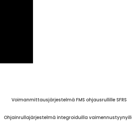
Voimanmittausjärjestelmä FMS ohjausrullille SFRS
Ohjainrullajärjestelmä integroiduilla vaimennustyynyil