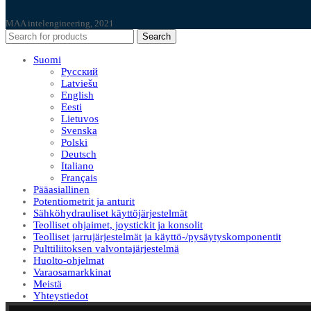
MAA intelengineering, 2021
Search
Suomi
Русский
Latviešu
English
Eesti
Lietuvos
Svenska
Polski
Deutsch
Italiano
Français
Pääasiallinen
Potentiometrit ja anturit
Sähköhydrauliset käyttöjärjestelmät
Teolliset ohjaimet, joystickit ja konsolit
Teolliset jarrujärjestelmät ja käyttö-/pysäytyskomponentit
Pulttiliitoksen valvontajärjestelmä
Huolto-ohjelmat
Varaosamarkkinat
Meistä
Yhteystiedot