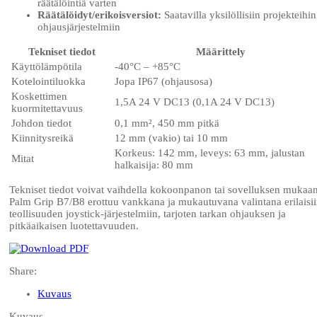
räätälöintiä varten
Räätälöidyt/erikoisversiot:
Saatavilla yksilöllisiin projekteihin
ohjausjärjestelmiin
Tekniset tiedot
Määrittely
Käyttölämpötila
-40°C – +85°C
Kotelointiluokka
Jopa IP67 (ohjausosa)
Koskettimen
1,5A 24 V DC13 (0,1A 24 V DC13)
kuormitettavuus
Johdon tiedot
0,1 mm², 450 mm pitkä
Kiinnitysreikä
12 mm (vakio) tai 10 mm
Korkeus: 142 mm, leveys: 63 mm, jalustan
Mitat
halkaisija: 80 mm
Tekniset tiedot voivat vaihdella kokoonpanon tai sovelluksen mukaan
Palm Grip B7/B8 erottuu vankkana ja mukautuvana valintana erilaisi
teollisuuden joystick-järjestelmiin, tarjoten tarkan ohjauksen ja
pitkäaikaisen luotettavuuden.
Share:
Kuvaus
Kuvaus