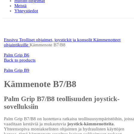
Huolto-ohjelmat
Meistä
Yhteystiedot
Click to enlarge
Etusivu
Teolliset ohjaimet, joystickit ja konsolit
Kämmenotteet
ohjaintikuille
Kämmenote B7/B8
Palm Grip B6
Back to products
Palm Grip B9
Kämmenote B7/B8
Palm Grip B7/B8 teollisuuden joystick-
sovelluksiin
Palm Grip B7/B8 on luotettava ratkaisu teollisuusympäristöihin, joiss
vaaditaan kestäviä ja mukautuvia
joystick-kämmenotteita
.
Yhteensopiva moniakselisten ohjainten ja hydraulisten käyttöjen
kanssa, tämä kämmenote soveltuu laajaan valikoimaan raskaan