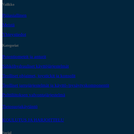
Valikko
Pääasiallinen
Meistä
Yhteystiedot
Kategoriat
Potentiometrit ja anturit
Sähköhydrauliset käyttöjärjestelmät
Teolliset ohjaimet, joystickit ja konsolit
Teolliset jarrujärjestelmät ja käyttö-/pysäytyskomponentit
Pulttiliitoksen valvontajärjestelmä
Tietosuojakäytäntö
KOULUTUS JA HARJOITTELU
Social