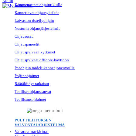
Menu
Kämmenotteet ohjaintikuille
Kannettavat ohjausyksiköt
Laivaston risteilyohjain
Nosturin ohjausjärjestelmät
Ohjausosat
Ohjauspaneelit
Ohjauspylvään kytkimet
Ohjauspylväät offshore-käyttöön
Pääohjain raideliikenneajoneuvoille
Poljinohjaimet
Räätälöidyt ratkaisut
Teolliset ohjaussauvat
Teollisuusohjaimet
PULTTILIITOKSEN
VALVONTAJÄRJESTELMÄ
Varaosamarkkinat