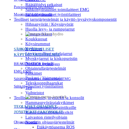
Räätälöidyt ratkaisut
Potentiometrin tarvikkeet
Sähköhydrauliset toimilaitteet EMG
Moottorin potentiometri
Sähköhydrauliset työntölaitteet
Teolliset jarrujärjestelmät ja käyttö-/pysäytyskomponentit
Hihnapyörät / Köysipyörät
Huolla levy- ja rumpujarrut
Jarrutarvikkeet
Koukkuosat
Köysirummut
Kytkimet
SÄHKÖHYDRAULISET
Levyjarrulliset satulajarrut
KÄYTTÖJÄRJESTELMÄT
Myrskyjarrut ja kiskopuristin
Nosturin pyörät
BRAKEMATIC® Jarruohjaus
Ohjainrullajärjestelmät
EMG ESSE
Puskimet
Puskuri / Vaimentaja
Sähköhydrauliset toimilaitteet EMG
Teleskooppihaarukat
Sähköhydrauliset työntölaitteet
Teli
Vaihteistot
Teolliset ohjaimet, joystickit ja konsolit
Hammaspyörärajakytkimet
TEOLLISET OHJAIMET,
Kämmenotteet ohjaintikuille
JOYSTICKIT JA KONSOLIT
Kannettavat ohjausyksiköt
Laivaston risteilyohjain
Ohjauspaneelit
Nosturin ohjausjärjestelmät
Etäkäyttöasema ROS