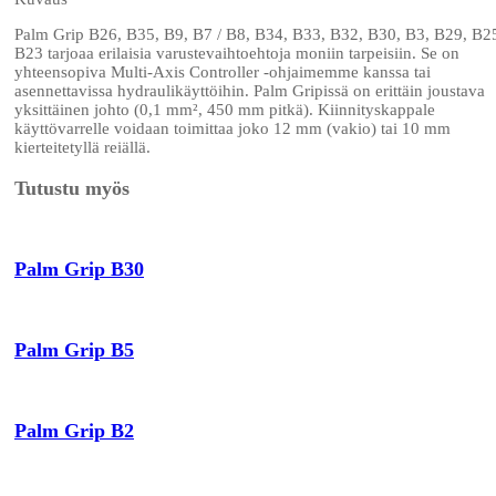
Palm Grip B26, B35, B9, B7 / B8, B34, B33, B32, B30, B3, B29, B2
B23 tarjoaa erilaisia varustevaihtoehtoja moniin tarpeisiin. Se on
yhteensopiva Multi-Axis Controller -ohjaimemme kanssa tai
asennettavissa hydraulikäyttöihin. Palm Gripissä on erittäin joustava
yksittäinen johto (0,1 mm², 450 mm pitkä). Kiinnityskappale
käyttövarrelle voidaan toimittaa joko 12 mm (vakio) tai 10 mm
kierteitetyllä reiällä.
Tutustu myös
Palm Grip B30
Palm Grip B5
Palm Grip B2