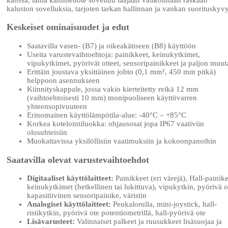
kaluston sovelluksia, tarjoten tarkan hallinnan ja vankan suorituskyv
Keskeiset ominaisuudet ja edut
Saatavilla vasen- (B7) ja oikeakätiseen (B8) käyttöön
Useita varustevaihtoehtoja: painikkeet, keinukytkimet,
vipukytkimet, pyörivät otteet, sensoripainikkeet ja paljon muut
Erittäin joustava yksittäinen johto (0,1 mm², 450 mm pitkä)
helppoon asennukseen
Kiinnityskappale, jossa vakio kierteitetty reikä 12 mm
(vaihtoehtoisesti 10 mm) monipuoliseen käyttövarren
yhteensopivuuteen
Erinomainen käyttölämpötila-alue: -40°C – +85°C
Korkea kotelointiluokka: ohjausosat jopa IP67 vaativiin
olosuhteisiin
Muokattavissa yksilöllisiin vaatimuksiin ja kokoonpanoihin
Saatavilla olevat varustevaihtoehdot
Digitaaliset käyttölaitteet:
Painikkeet (eri värejä), Hall-painike
keinukytkimet (hetkellinen tai lukittuva), vipukytkin, pyörivä o
kapasitiivinen sensoripainike, väristin
Analogiset käyttölaitteet:
Peukalorulla, mini-joystick, hall-
ristikytkin, pyörivä ote potentiometrillä, hall-pyörivä ote
Lisävarusteet:
Valinnaiset palkeet ja ruusukkeet lisäsuojaa ja