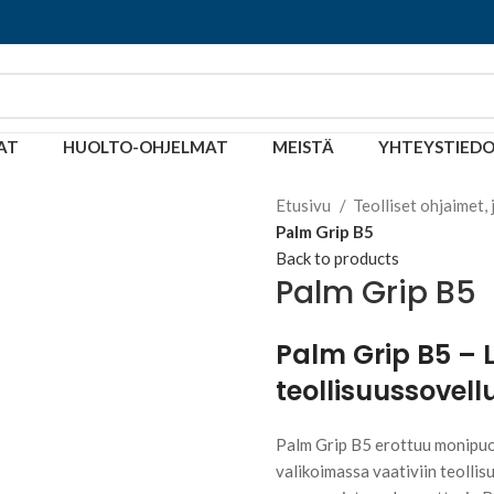
AT
HUOLTO-OHJELMAT
MEISTÄ
YHTEYSTIED
Etusivu
Teolliset ohjaimet, 
Palm Grip B5
Back to products
Palm Grip B5
Palm Grip B5 – 
teollisuussovell
Palm Grip B5 erottuu monipuo
valikoimassa vaativiin teollis