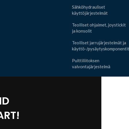
Sähköhydrauliset
käyttöjärjestelmät
Teolliset ohjaimet, joystickit
ja konsolit
Teolliset jarrujärjestelmät ja
käyttö-/pysäytyskomponenti
Pulttiliitoksen
valvontajärjestelmä
ND
RT!