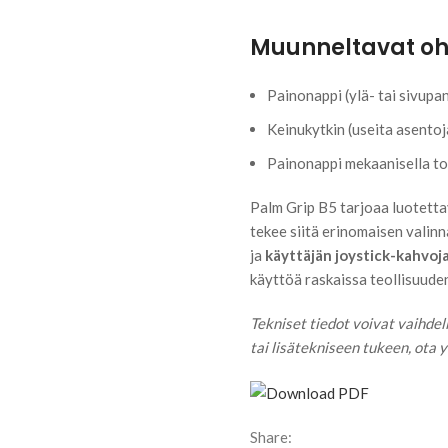
Muunneltavat oh
Painonappi (ylä- tai sivupa
Keinukytkin (useita asentoj
Painonappi mekaanisella toi
Palm Grip B5 tarjoaa luotetta
tekee siitä erinomaisen valinna
ja
käyttäjän joystick-kahvoj
käyttöä raskaissa teollisuuden
Tekniset tiedot voivat vaihdel
tai lisätekniseen tukeen, ota 
Share: