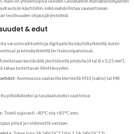
5-malli on yhteensopiva useiden Gessmannin moniakseliohjainten
ydraulisiin käyttöihin, mikä mahdollistaa saumattoman
an teollisuuden ohjausjärjestelmiä.
suudet & edut
eita varustevaihtoehtoja digitaalisilla käyttökytkimillä, kuten
neelissa) ja keinukytkimillä (eri kokoonpanoissa).
 Toimitetaan kestävällä yksittäisellä johdolla (4 tai 8 x 0,25 mm²),
ä takaa luotettavan liitettävyyden.
toehdot
: Asennusosa saatavilla kierteellä M10 (vakio) tai M8
ltu pitkäikäiseksi ja tasalaatuiseksi vaativissa
e
: Toimii sujuvasti -40°C:sta +85°C:een.
ojaus pölyä ja roiskevettä vastaan.
iminta
: Tukee jopa 3A 24V DC13 (tai 1,5A 24V DC13).