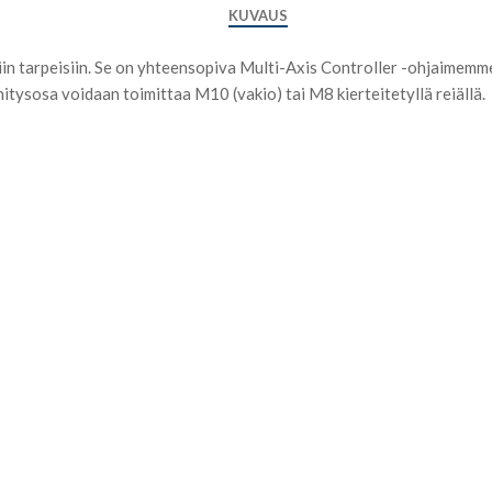
KUVAUS
iin tarpeisiin. Se on yhteensopiva Multi-Axis Controller -ohjaimemm
nnitysosa voidaan toimittaa M10 (vakio) tai M8 kierteitetyllä reiällä.