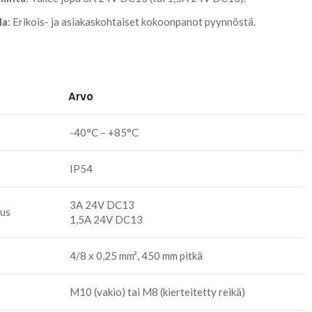
la
: Erikois- ja asiakaskohtaiset kokoonpanot pyynnöstä.
Arvo
-40°C – +85°C
IP54
3A 24V DC13
uus
1,5A 24V DC13
4/8 x 0,25 mm², 450 mm pitkä
M10 (vakio) tai M8 (kierteitetty reikä)