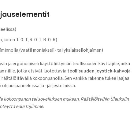
jauselementit
neelissa)
a, kuten T-0-T, R-0-T, R-0-R)
minnolla (vaatii moniakseli- tai yksiakseliohjaimen)
van ja ergonomisen käyttöliittymän teollisuuden käyttäjille, mikä
n niille, jotka etsivät luotettavia
teollisuuden joystick-kahvoja
a
räätälöitävällä kokoonpanolla. Sen vankka rakenne tukee laajaa
 ohjauspaneeleissa ja -järjestelmissä.
la kokoonpanon tai sovelluksen mukaan. Räätälöityihin tilauksiin
yhteyttä edustajiimme.