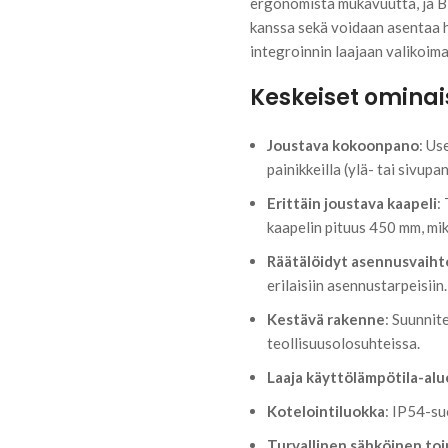
ergonomista mukavuutta, ja B
kanssa sekä voidaan asentaa h
integroinnin laajaan valikoima
Keskeiset ominai
Joustava kokoonpano
: Us
painikkeilla (ylä- tai sivupa
Erittäin joustava kaapeli
:
kaapelin pituus 450 mm, mik
Räätälöidyt asennusvaih
erilaisiin asennustarpeisiin.
Kestävä rakenne
: Suunnite
teollisuusolosuhteissa.
Laaja käyttölämpötila-alu
Kotelointiluokka
: IP54-su
Turvallinen sähköinen to