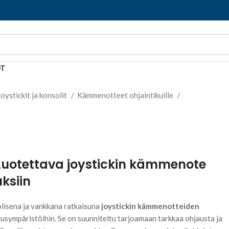
OT
joystickit ja konsolit
Kämmenotteet ohjaintikuille
Luotettava joystickin kämmenote
uksiin
lisena ja vankkana ratkaisuna
joystickin kämmenotteiden
uusympäristöihin. Se on suunniteltu tarjoamaan tarkkaa ohjausta ja