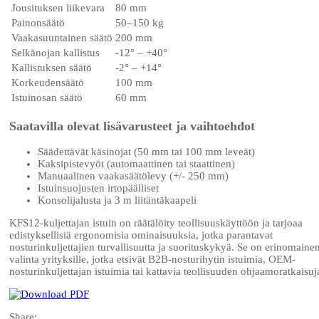
Jousituksen liikevara
80 mm
Painonsäätö
50–150 kg
Vaakasuuntainen säätö
200 mm
Selkänojan kallistus
-12° – +40°
Kallistuksen säätö
-2° – +14°
Korkeudensäätö
100 mm
Istuinosan säätö
60 mm
Saatavilla olevat lisävarusteet ja vaihtoehdot
Säädettävät käsinojat (50 mm tai 100 mm leveät)
Kaksipistevyöt (automaattinen tai staattinen)
Manuaalinen vaakasäätölevy (+/- 250 mm)
Istuinsuojusten irtopäälliset
Konsolijalusta ja 3 m liitäntäkaapeli
KFS12-kuljettajan istuin on räätälöity teollisuuskäyttöön ja tarjoaa
edistyksellisiä ergonomisia ominaisuuksia, jotka parantavat
nosturinkuljettajien turvallisuutta ja suorituskykyä. Se on erinomaine
valinta yrityksille, jotka etsivät B2B-nosturihytin istuimia, OEM-
nosturinkuljettajan istuimia tai kattavia teollisuuden ohjaamoratkaisuj
Share: