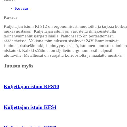
Kuvaus
Kuvaus
Kuljettajan istuin KFS12 on ergonomisesti muotoiltu ja tarjoaa korke
mukavuustason. Kuljettajan istuin on varustettu ilmajousitetulla
tärinänvaimennusjärjestelmällä. Painonsäätö on portaattomasti
säädettävissä. Vakiona toimitukseen sisältyvät 24V lämmitettävät
istuimet, ristiselän tuki, istuintyynyn säätö, istuimen tunnistustoiminto
niskatuki. Kaikki säätimet on sijoitettu ergonomisesti helposti
ulottuville. Metalliosat on suojattu korroosiolta ja maalattu mustiksi.
Tutustu myös
Kuljettajan istuin KFS10
Kuljettajan istuin KFS4