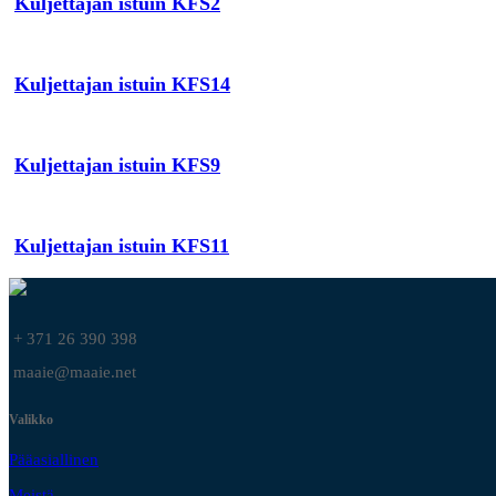
Kuljettajan istuin KFS2
Kuljettajan istuin KFS14
Kuljettajan istuin KFS9
Kuljettajan istuin KFS11
+ 371 26 390 398
maaie@maaie.net
Valikko
Pääasiallinen
Meistä