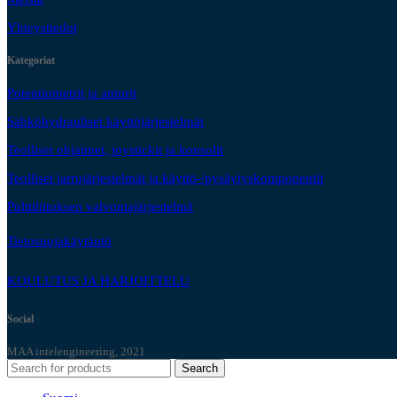
Yhteystiedot
Kategoriat
Potentiometrit ja anturit
Sähköhydrauliset käyttöjärjestelmät
Teolliset ohjaimet, joystickit ja konsolit
Teolliset jarrujärjestelmät ja käyttö-/pysäytyskomponentit
Pulttiliitoksen valvontajärjestelmä
Tietosuojakäytäntö
KOULUTUS JA HARJOITTELU
Social
MAA intelengineering, 2021
Search