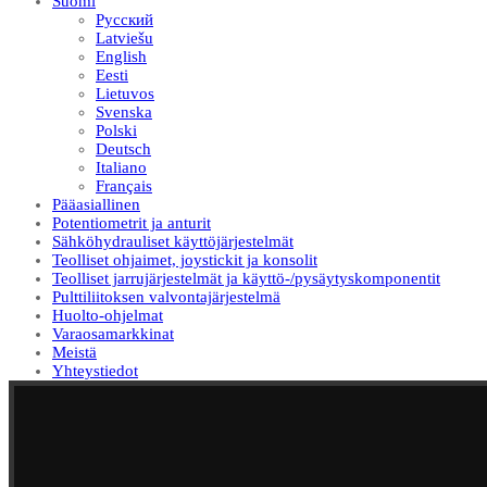
Suomi
Русский
Latviešu
English
Eesti
Lietuvos
Svenska
Polski
Deutsch
Italiano
Français
Pääasiallinen
Potentiometrit ja anturit
Sähköhydrauliset käyttöjärjestelmät
Teolliset ohjaimet, joystickit ja konsolit
Teolliset jarrujärjestelmät ja käyttö-/pysäytyskomponentit
Pulttiliitoksen valvontajärjestelmä
Huolto-ohjelmat
Varaosamarkkinat
Meistä
Yhteystiedot