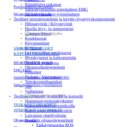
Räätälöidyt ratkaisut
Potentiometrin tarvikkeet
Sähköhydrauliset toimilaitteet EMG
Moottorin potentiometri
Sähköhydrauliset työntölaitteet
Teolliset jarrujärjestelmät ja käyttö-/pysäytyskomponentit
Hihnapyörät / Köysipyörät
Huolla levy- ja rumpujarrut
Jarrutarvikkeet
Koukkuosat
Köysirummut
Kytkimet
SÄHKÖHYDRAULISET
Levyjarrulliset satulajarrut
KÄYTTÖJÄRJESTELMÄT
Myrskyjarrut ja kiskopuristin
Nosturin pyörät
BRAKEMATIC® Jarruohjaus
Ohjainrullajärjestelmät
EMG ESSE
Puskimet
Puskuri / Vaimentaja
Sähköhydrauliset toimilaitteet EMG
Teleskooppihaarukat
Sähköhydrauliset työntölaitteet
Teli
Vaihteistot
Teolliset ohjaimet, joystickit ja konsolit
Hammaspyörärajakytkimet
TEOLLISET OHJAIMET,
Kämmenotteet ohjaintikuille
JOYSTICKIT JA KONSOLIT
Kannettavat ohjausyksiköt
Laivaston risteilyohjain
Ohjauspaneelit
Nosturin ohjausjärjestelmät
Etäkäyttöasema ROS