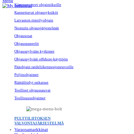
Menu
Kämmenotteet ohjaintikuille
Kannettavat ohjausyksiköt
Laivaston risteilyohjain
Nosturin ohjausjärjestelmät
Ohjausosat
Ohjauspaneelit
Ohjauspylvään kytkimet
Ohjauspylväät offshore-käyttöön
Pääohjain raideliikenneajoneuvoille
Poljinohjaimet
Räätälöidyt ratkaisut
Teolliset ohjaussauvat
Teollisuusohjaimet
PULTTILIITOKSEN
VALVONTAJÄRJESTELMÄ
Varaosamarkkinat