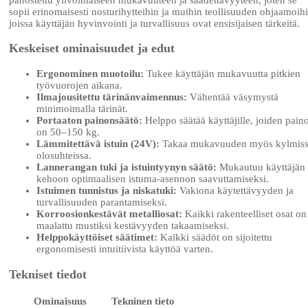
sopii erinomaisesti nosturihytteihin ja muihin teollisuuden ohjaamoihi
joissa käyttäjän hyvinvointi ja turvallisuus ovat ensisijaisen tärkeitä.
Keskeiset ominaisuudet ja edut
Ergonominen muotoilu:
Tukee käyttäjän mukavuutta pitkien
työvuorojen aikana.
Ilmajousitettu tärinänvaimennus:
Vähentää väsymystä
minimoimalla tärinät.
Portaaton painonsäätö:
Helppo säätää käyttäjille, joiden pain
on 50–150 kg.
Lämmitettävä istuin (24V):
Takaa mukavuuden myös kylmis
olosuhteissa.
Lannerangan tuki ja istuintyynyn säätö:
Mukautuu käyttäjän
kehoon optimaalisen istuma-asennon saavuttamiseksi.
Istuimen tunnistus ja niskatuki:
Vakiona käytettävyyden ja
turvallisuuden parantamiseksi.
Korroosionkestävät metalliosat:
Kaikki rakenteelliset osat on
maalattu mustiksi kestävyyden takaamiseksi.
Helppokäyttöiset säätimet:
Kaikki säädöt on sijoitettu
ergonomisesti intuitiivista käyttöä varten.
Tekniset tiedot
Ominaisuus
Tekninen tieto