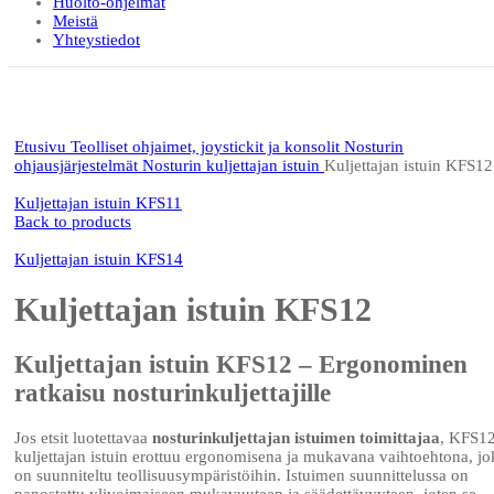
Huolto-ohjelmat
Meistä
Yhteystiedot
Click to enlarge
Etusivu
Teolliset ohjaimet, joystickit ja konsolit
Nosturin
ohjausjärjestelmät
Nosturin kuljettajan istuin
Kuljettajan istuin KFS12
Kuljettajan istuin KFS11
Back to products
Kuljettajan istuin KFS14
Kuljettajan istuin KFS12
Kuljettajan istuin KFS12 – Ergonominen
ratkaisu nosturinkuljettajille
Jos etsit luotettavaa
nosturinkuljettajan istuimen toimittajaa
, KFS12
kuljettajan istuin erottuu ergonomisena ja mukavana vaihtoehtona, jo
on suunniteltu teollisuusympäristöihin. Istuimen suunnittelussa on
panostettu ylivoimaiseen mukavuuteen ja säädettävyyteen, joten se