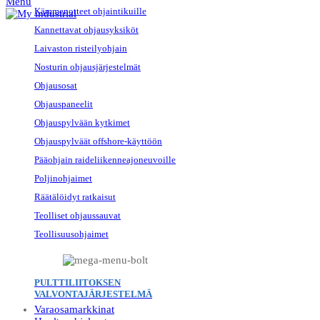
Menu
Kämmenotteet ohjaintikuille
Kannettavat ohjausyksiköt
Laivaston risteilyohjain
Nosturin ohjausjärjestelmät
Ohjausosat
Ohjauspaneelit
Ohjauspylvään kytkimet
Ohjauspylväät offshore-käyttöön
Pääohjain raideliikenneajoneuvoille
Poljinohjaimet
Räätälöidyt ratkaisut
Teolliset ohjaussauvat
Teollisuusohjaimet
PULTTILIITOKSEN
VALVONTAJÄRJESTELMÄ
Varaosamarkkinat