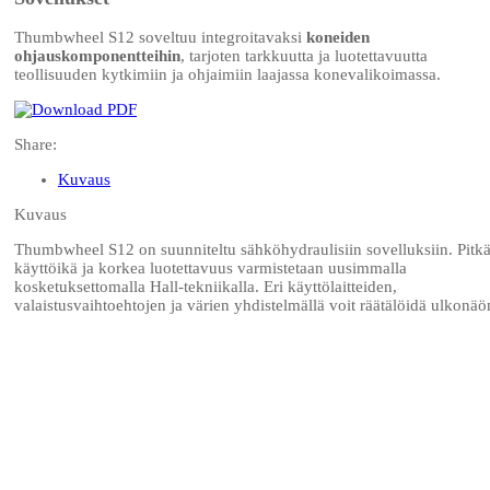
Thumbwheel S12 soveltuu integroitavaksi
koneiden
ohjauskomponentteihin
, tarjoten tarkkuutta ja luotettavuutta
teollisuuden kytkimiin ja ohjaimiin laajassa konevalikoimassa.
Share:
Kuvaus
Kuvaus
Thumbwheel S12 on suunniteltu sähköhydraulisiin sovelluksiin. Pitk
käyttöikä ja korkea luotettavuus varmistetaan uusimmalla
kosketuksettomalla Hall-tekniikalla. Eri käyttölaitteiden,
valaistusvaihtoehtojen ja värien yhdistelmällä voit räätälöidä ulkonäö