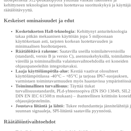
kehittyneen teknologian tarjoten luotettavaa suorituskykyä ja käyttäj
räätälöitävyyttä.
Keskeiset ominaisuudet ja edut
Kosketukseton Hall-teknologia:
Kehittynyt anturiteknologia
takaa pitkän mekaanisen käyttöiän jopa 5 miljoonaan
käyttökertaan asti, tarjoten korkean luotettavuuden ja
minimaalisen huoltotarpeen.
Räätälöitävä rakenne:
Saatavilla useilla toimilaiteversioilla
(standardi, versio B ja versio C), asennuskehyksillä, toimilaitte
väreillä ja toiminnallisilla valaistusvaihtoehdoilla eri koneiden
ohjauspaneeleihin integroitavaksi.
Laaja käyttölämpötila-alue:
Kestää vaativat olosuhteet
käyttölämpötilassa -40°C – +85°C ja tarjoaa IP67-suojauksen,
varmistaen toimintavarmuuden myös haastavissa ympäristöissä
Toiminnallinen turvallisuus:
Täyttää tiukat
turvallisuusstandardit, PLd-yhteensopiva (EN ISO 13849, SIL2
DIN EN IEC 61508:n mukaan) – ihanteellinen kriittisiin konei
ohjausjärjestelmiin.
Joustava liitäntä ja lähtö:
Tukee redundantteja jännitelähtöjä 
suunnan signaaleja, SPI-liitäntä saatavilla pyynnöstä.
Räätälöintivaihtoehdot