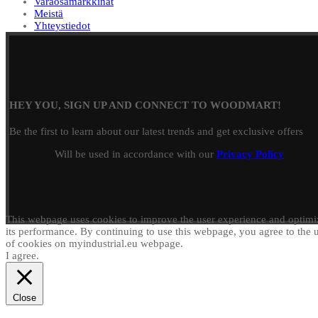
Varaosamarkkinat
Meistä
Yhteystiedot
HEY YOU, SIGN UP AND CONNECT TO WOODMART!
Be the first to learn about our latest trends and get exclusive offers
Will be used in accordance with our
Privacy Policy
This webpage uses cookies to improve the user experience and optimi
its performance. By continuing to use this webpage, you agree to the 
of cookies on myindustrial.eu webpage.
I agree.
Close