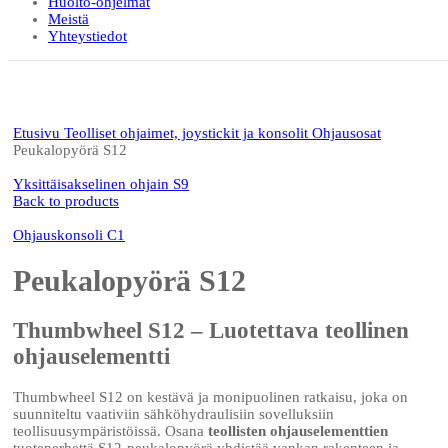
Huolto-ohjelmat
Meistä
Yhteystiedot
Click to enlarge
Etusivu
Teolliset ohjaimet, joystickit ja konsolit
Ohjausosat
Peukalopyörä S12
Yksittäisakselinen ohjain S9
Back to products
Ohjauskonsoli C1
Peukalopyörä S12
Thumbwheel S12 – Luotettava teollinen
ohjauselementti
Thumbwheel S12 on kestävä ja monipuolinen ratkaisu, joka on
suunniteltu vaativiin sähköhydraulisiin sovelluksiin
teollisuusympäristöissä. Osana
teollisten ohjauselementtien
tuoteperhettä S12-peukalopyörä yhdistää vankan rakenteen ja