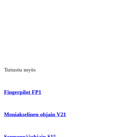
Tutustu myös
Fingerpilot FP1
Moniakselinen ohjain V21
Sormenpääohjain S15