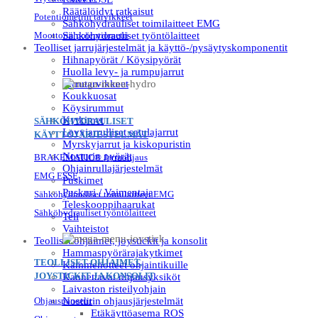
Räätälöidyt ratkaisut
Potentiometrin tarvikkeet
Sähköhydrauliset toimilaitteet EMG
Moottorin potentiometri
Sähköhydrauliset työntölaitteet
Teolliset jarrujärjestelmät ja käyttö-/pysäytyskomponentit
Hihnapyörät / Köysipyörät
Huolla levy- ja rumpujarrut
Jarrutarvikkeet
Koukkuosat
Köysirummut
Kytkimet
SÄHKÖHYDRAULISET
Levyjarrulliset satulajarrut
KÄYTTÖJÄRJESTELMÄT
Myrskyjarrut ja kiskopuristin
Nosturin pyörät
BRAKEMATIC® Jarruohjaus
Ohjainrullajärjestelmät
EMG ESSE
Puskimet
Puskuri / Vaimentaja
Sähköhydrauliset toimilaitteet EMG
Teleskooppihaarukat
Sähköhydrauliset työntölaitteet
Teli
Vaihteistot
Teolliset ohjaimet, joystickit ja konsolit
Hammaspyörärajakytkimet
TEOLLISET OHJAIMET,
Kämmenotteet ohjaintikuille
JOYSTICKIT JA KONSOLIT
Kannettavat ohjausyksiköt
Laivaston risteilyohjain
Ohjauspaneelit
Nosturin ohjausjärjestelmät
Etäkäyttöasema ROS