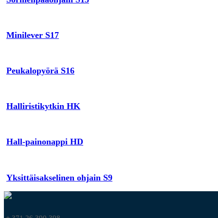
Minilever S17
Peukalopyörä S16
Halliristikytkin HK
Hall-painonappi HD
Yksittäisakselinen ohjain S9