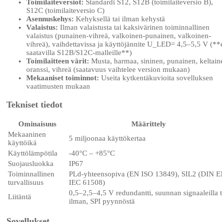
Toimilaiteversiot:
Standardi S12, S12B (toimilaiteversio B),
S12C (toimilaiteversio C)
Asennuskehys:
Kehyksellä tai ilman kehystä
Valaistus:
Ilman valaistusta tai kaksivärinen toiminnallinen
valaistus (punainen-vihreä, valkoinen-punainen, valkoinen-
vihreä), vaihdettavissa ja käyttöjännite U_LED= 4,5–5,5 V (**
saatavilla S12B/S12C-malleille**)
Toimilaitteen värit:
Musta, harmaa, sininen, punainen, keltain
oranssi, vihreä (saatavuus vaihtelee version mukaan)
Mekaaniset toiminnot:
Useita kytkentäkuvioita sovelluksen
vaatimusten mukaan
Tekniset tiedot
Ominaisuus
Määrittely
Mekaaninen
5 miljoonaa käyttökertaa
käyttöikä
Käyttölämpötila
-40°C – +85°C
Suojausluokka
IP67
Toiminnallinen
PLd-yhteensopiva (EN ISO 13849), SIL2 (DIN 
turvallisuus
IEC 61508)
0,5–2,5–4,5 V redundantti, suunnan signaaleilla t
Liitäntä
ilman, SPI pyynnöstä
Sovellukset