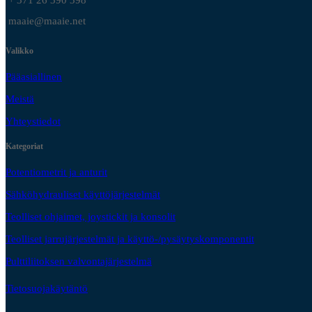
+ 371 26 390 398
maaie@maaie.net
Valikko
Pääasiallinen
Meistä
Yhteystiedot
Kategoriat
Potentiometrit ja anturit
Sähköhydrauliset käyttöjärjestelmät
Teolliset ohjaimet, joystickit ja konsolit
Teolliset jarrujärjestelmät ja käyttö-/pysäytyskomponentit
Pulttiliitoksen valvontajärjestelmä
Tietosuojakäytäntö