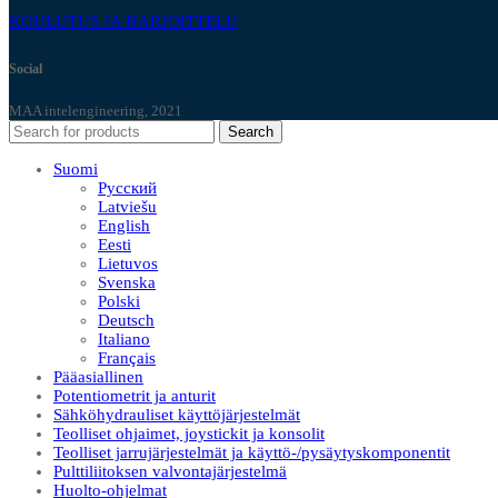
KOULUTUS JA HARJOITTELU
Social
MAA intelengineering, 2021
Search
Suomi
Русский
Latviešu
English
Eesti
Lietuvos
Svenska
Polski
Deutsch
Italiano
Français
Pääasiallinen
Potentiometrit ja anturit
Sähköhydrauliset käyttöjärjestelmät
Teolliset ohjaimet, joystickit ja konsolit
Teolliset jarrujärjestelmät ja käyttö-/pysäytyskomponentit
Pulttiliitoksen valvontajärjestelmä
Huolto-ohjelmat