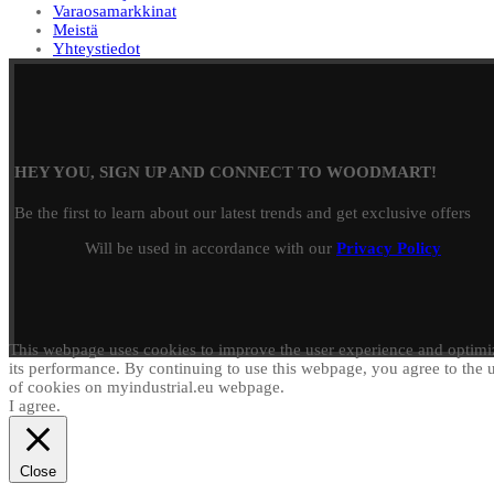
Varaosamarkkinat
Meistä
Yhteystiedot
HEY YOU, SIGN UP AND CONNECT TO WOODMART!
Be the first to learn about our latest trends and get exclusive offers
Will be used in accordance with our
Privacy Policy
This webpage uses cookies to improve the user experience and optimi
its performance. By continuing to use this webpage, you agree to the 
of cookies on myindustrial.eu webpage.
I agree.
Close