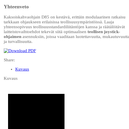
Yhteenveto
Kaksoiskahvaohjain D85 on kestävä, erittäin modulaarinen ratkaisu
tarkkaan ohjaukseen erilaisissa teollisuusympäristöissä. Laaja
yhteensopivuus teollisuusstandardiliitäntöjen kanssa ja räätälöitävät
laitteistovaihtoehdot tekevät siitä optimaalisen
teollisen joystick-
ohjaimen
asennuksiin, joissa vaaditaan luotettavuutta, mukautuvuutt
ja turvallisuutta.
Share:
Kuvaus
Kuvaus