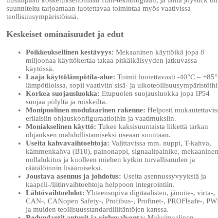
suunniteltu tarjoamaan luotettavaa toimintaa myös vaativissa
teollisuusympäristöissä.
Keskeiset ominaisuudet ja edut
Poikkeuksellinen kestävyys:
Mekaaninen käyttöikä jopa 8
miljoonaa käyttökertaa takaa pitkäikäisyyden jatkuvassa
käytössä.
Laaja käyttölämpötila-alue:
Toimii luotettavasti -40°C – +85
lämpötiloissa, sopii vaativiin sisä- ja ulkoteollisuusympäristöihi
Korkea suojausluokka:
Etupuolen suojausluokka jopa IP54
suojaa pölyltä ja roiskeilta.
Monipuolinen modulaarinen rakenne:
Helposti mukautettavis
erilaisiin ohjauskonfiguraatioihin ja vaatimuksiin.
Moniakselinen käyttö:
Tukee kaksisuuntaista liikettä tarkan
ohjauksen mahdollistamiseksi useaan suuntaan.
Useita kahvavaihtoehtoja:
Valittavissa mm. nuppi, T-kahva,
kämmenkahva (B10), painonappi, signaalipainike, mekaanine
nollalukitus ja kuolleen miehen kytkin turvallisuuden ja
räätälöinnin lisäämiseksi.
Joustava asennus ja johdotus:
Useita asennussyvyyksiä ja
kaapeli-/liitinvaihtoehtoja helppoon integrointiin.
Lähtövaihtoehdot:
Yhteensopiva digitaalisten, jännite-, virta-,
CAN-, CANopen Safety-, Profibus-, Profinet-, PROFIsafe-, P
ja muiden teollisuusstandardiliitäntöjen kanssa.
Redundantit anturit ja virhevalvonta:
Maksimaalinen