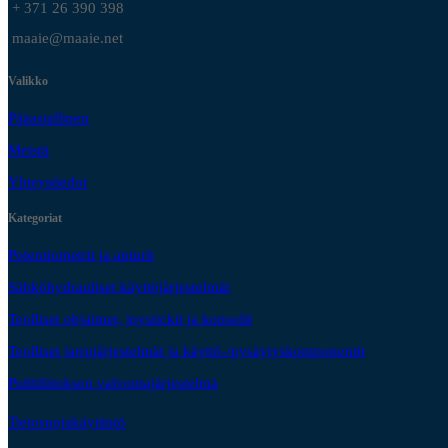
+ 371 26 390 398
maaie@maaie.net
Valikko
Pääasiallinen
Meistä
Yhteystiedot
Kategoriat
Potentiometrit ja anturit
Sähköhydrauliset käyttöjärjestelmät
Teolliset ohjaimet, joystickit ja konsolit
Teolliset jarrujärjestelmät ja käyttö-/pysäytyskomponentit
Pulttiliitoksen valvontajärjestelmä
Tietosuojakäytäntö