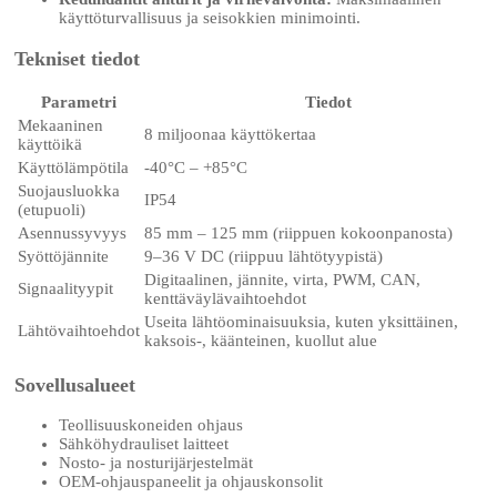
käyttöturvallisuus ja seisokkien minimointi.
Tekniset tiedot
Parametri
Tiedot
Mekaaninen
8 miljoonaa käyttökertaa
käyttöikä
Käyttölämpötila
-40°C – +85°C
Suojausluokka
IP54
(etupuoli)
Asennussyvyys
85 mm – 125 mm (riippuen kokoonpanosta)
Syöttöjännite
9–36 V DC (riippuu lähtötyypistä)
Digitaalinen, jännite, virta, PWM, CAN,
Signaalityypit
kenttäväylävaihtoehdot
Useita lähtöominaisuuksia, kuten yksittäinen,
Lähtövaihtoehdot
kaksois-, käänteinen, kuollut alue
Sovellusalueet
Teollisuuskoneiden ohjaus
Sähköhydrauliset laitteet
Nosto- ja nosturijärjestelmät
OEM-ohjauspaneelit ja ohjauskonsolit