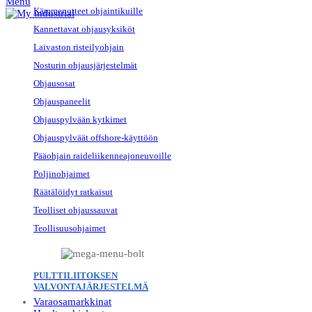
Menu
Kämmenotteet ohjaintikuille
Kannettavat ohjausyksiköt
Laivaston risteilyohjain
Nosturin ohjausjärjestelmät
Ohjausosat
Ohjauspaneelit
Ohjauspylvään kytkimet
Ohjauspylväät offshore-käyttöön
Pääohjain raideliikenneajoneuvoille
Poljinohjaimet
Räätälöidyt ratkaisut
Teolliset ohjaussauvat
Teollisuusohjaimet
PULTTILIITOKSEN
VALVONTAJÄRJESTELMÄ
Varaosamarkkinat