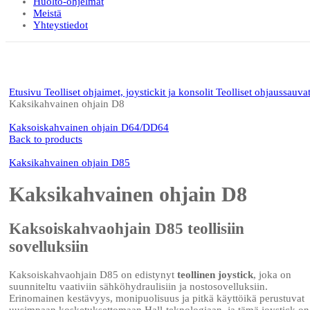
Huolto-ohjelmat
Meistä
Yhteystiedot
Click to enlarge
Etusivu
Teolliset ohjaimet, joystickit ja konsolit
Teolliset ohjaussauva
Kaksikahvainen ohjain D8
Kaksoiskahvainen ohjain D64/DD64
Back to products
Kaksikahvainen ohjain D85
Kaksikahvainen ohjain D8
Kaksoiskahvaohjain D85 teollisiin
sovelluksiin
Kaksoiskahvaohjain D85 on edistynyt
teollinen joystick
, joka on
suunniteltu vaativiin sähköhydraulisiin ja nostosovelluksiin.
Erinomainen kestävyys, monipuolisuus ja pitkä käyttöikä perustuvat
uusimpaan kosketuksettomaan Hall-teknologiaan, ja tämä joystick on