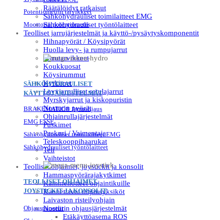
Räätälöidyt ratkaisut
Potentiometrin tarvikkeet
Sähköhydrauliset toimilaitteet EMG
Moottorin potentiometri
Sähköhydrauliset työntölaitteet
Teolliset jarrujärjestelmät ja käyttö-/pysäytyskomponentit
Hihnapyörät / Köysipyörät
Huolla levy- ja rumpujarrut
Jarrutarvikkeet
Koukkuosat
Köysirummut
Kytkimet
SÄHKÖHYDRAULISET
Levyjarrulliset satulajarrut
KÄYTTÖJÄRJESTELMÄT
Myrskyjarrut ja kiskopuristin
Nosturin pyörät
BRAKEMATIC® Jarruohjaus
Ohjainrullajärjestelmät
EMG ESSE
Puskimet
Puskuri / Vaimentaja
Sähköhydrauliset toimilaitteet EMG
Teleskooppihaarukat
Sähköhydrauliset työntölaitteet
Teli
Vaihteistot
Teolliset ohjaimet, joystickit ja konsolit
Hammaspyörärajakytkimet
TEOLLISET OHJAIMET,
Kämmenotteet ohjaintikuille
JOYSTICKIT JA KONSOLIT
Kannettavat ohjausyksiköt
Laivaston risteilyohjain
Ohjauspaneelit
Nosturin ohjausjärjestelmät
Etäkäyttöasema ROS