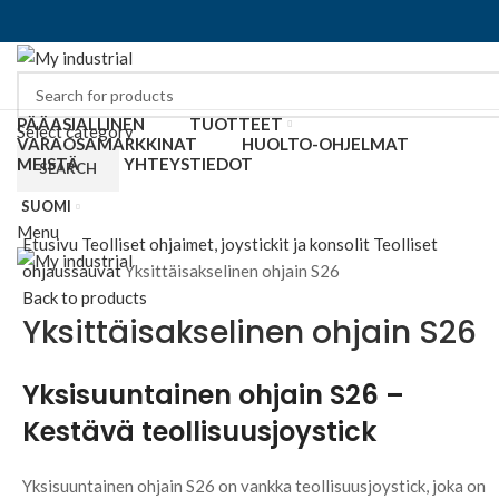
PÄÄASIALLINEN
TUOTTEET
Select category
VARAOSAMARKKINAT
HUOLTO-OHJELMAT
MEISTÄ
YHTEYSTIEDOT
SEARCH
SUOMI
Click to enlarge
Menu
Etusivu
Teolliset ohjaimet, joystickit ja konsolit
Teolliset
ohjaussauvat
Yksittäisakselinen ohjain S26
Back to products
Yksittäisakselinen ohjain S26
Yksisuuntainen ohjain S26 –
Kestävä teollisuusjoystick
Yksisuuntainen ohjain S26 on vankka teollisuusjoystick, joka on