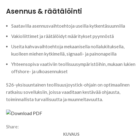
Asennus & räätälöinti
Saatavilla asennusvaihtoehtoja useilla kytkentäsuunnilla
Vakioliittimet ja räätälöidyt määritykset pyynnöstä
Useita kahvavaihtoehtoja mekaanisella nollalukituksella,
kuolleen miehen kytkimellä, signaali- ja painonapeilla
Yhteensopiva vaativiin teollisuusympäristöihin, mukaan lukien
offshore- ja ulkoasennukset
S26-yksisuuntainen teollisuusjoystick-ohjain on optimaalinen
ratkaisu sovelluksiin, joissa vaaditaan kestävää ohjausta,
toiminnallista turvallisuutta ja muunneltavuutta.
Share:
KUVAUS