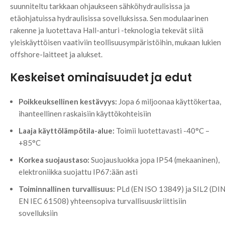
suunniteltu tarkkaan ohjaukseen sähköhydraulisissa ja
etäohjatuissa hydraulisissa sovelluksissa. Sen modulaarinen
rakenne ja luotettava Hall-anturi -teknologia tekevät siitä
yleiskäyttöisen vaativiin teollisuusympäristöihin, mukaan lukien
offshore-laitteet ja alukset.
Keskeiset ominaisuudet ja edut
Poikkeuksellinen kestävyys:
Jopa 6 miljoonaa käyttökertaa,
ihanteellinen raskaisiin käyttökohteisiin
Laaja käyttölämpötila-alue:
Toimii luotettavasti -40°C –
+85°C
Korkea suojaustaso:
Suojausluokka jopa IP54 (mekaaninen),
elektroniikka suojattu IP67:ään asti
Toiminnallinen turvallisuus:
PLd (EN ISO 13849) ja SIL2 (DI
EN IEC 61508) yhteensopiva turvallisuuskriittisiin
sovelluksiin