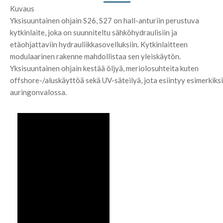
Kuvaus
Yksisuuntainen ohjain S26, S27 on hall-anturiin perustuva
kytkinlaite, joka on suunniteltu sähköhydraulisiin ja
etäohjattaviin hydrauliikkasovelluksiin. Kytkinlaitteen
modulaarinen rakenne mahdollistaa sen yleiskäytön.
Yksisuuntainen ohjain kestää öljyä, meriolosuhteita kuten
offshore-/aluskäyttöä sekä UV-säteilyä, jota esiintyy esimerkiksi
auringonvalossa.