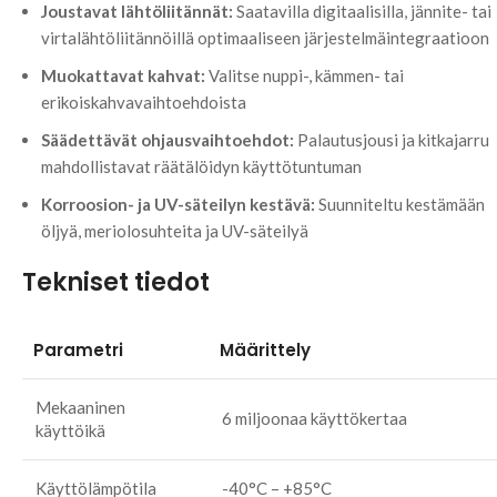
Joustavat lähtöliitännät:
Saatavilla digitaalisilla, jännite- tai
virtalähtöliitännöillä optimaaliseen järjestelmäintegraatioon
Muokattavat kahvat:
Valitse nuppi-, kämmen- tai
erikoiskahvavaihtoehdoista
Säädettävät ohjausvaihtoehdot:
Palautusjousi ja kitkajarru
mahdollistavat räätälöidyn käyttötuntuman
Korroosion- ja UV-säteilyn kestävä:
Suunniteltu kestämään
öljyä, meriolosuhteita ja UV-säteilyä
Tekniset tiedot
Parametri
Määrittely
Mekaaninen
6 miljoonaa käyttökertaa
käyttöikä
Käyttölämpötila
-40°C – +85°C