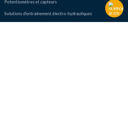
Potentiomètres et capteurs
Solutions d'entraînement électro-hydrauliques
Contrôleurs industriels, joysticks et consoles
Systèmes de freinage industriels et composants
d'entraînement/arrêt
Système de surveillance des assemblages boulonnés
Politique de confidentialité
FORMATION ET STAGE
SOCIAL
MAA intelengineering, 2021
HEY YOU, SIGN UP AND CONNECT TO