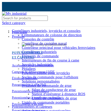
Select category
Contrôleurs industriels, joysticks et consoles
Principale
Commutateurs de colonne de direction
Produits
Consoles de contrôle
Contrôleur de croisière naval
Contrôleur principal pour véhicules ferroviaires
Contrôleurs industriels
POTENTIOMÈTRES
Éléments de commande
ET CAPTEURS
Interrupteurs de fin de course à came
Joysticks industriels
Accessoires pour potentiomètre
Pédaliers
Capteurs de déplacement LVDT
Poignées paume pour joysticks
Socles de commande pour l'offshore
Éléments imprimés
Solutions personnalisées
Potentiomètre à effet Hall
Systèmes de commande de grue
Siège de conducteur de grue
Potentiomètre à engrenages
Station d'opérateur à distance ROS
Potentiomètre à membrane en feuille
Unités de commande de grue
Unités de commande portables
Potentiomètre à un tour
Potentiomètres et capteurs
Potentiomètre de moteur
Accessoires pour potentiomètre