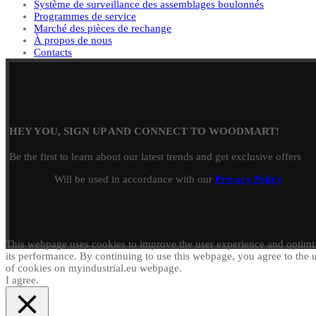
Système de surveillance des assemblages boulonnés
Programmes de service
Marché des pièces de rechange
À propos de nous
Contacts
HEY YOU, SIGN UP AND CONNECT TO WOODMART!
Be the first to learn about our latest trends and get exclusive offers
Will be used in accordance with our
Privacy Policy
This webpage uses cookies to improve the user experience and optimi
its performance. By continuing to use this webpage, you agree to the 
of cookies on myindustrial.eu webpage.
I agree.