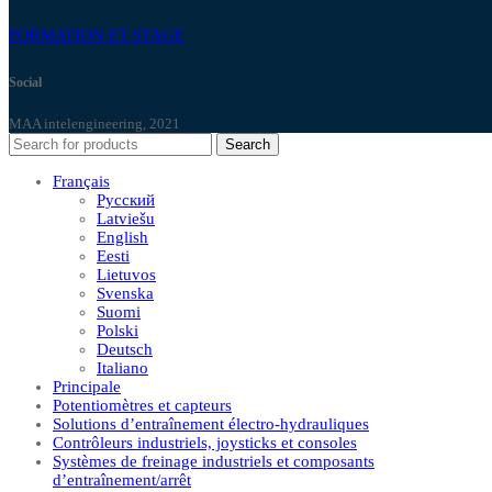
FORMATION ET STAGE
Social
MAA intelengineering, 2021
Search
Français
Русский
Latviešu
English
Eesti
Lietuvos
Svenska
Suomi
Polski
Deutsch
Italiano
Principale
Potentiomètres et capteurs
Solutions d’entraînement électro-hydrauliques
Contrôleurs industriels, joysticks et consoles
Systèmes de freinage industriels et composants
d’entraînement/arrêt