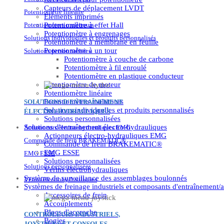
Capteurs de déplacement LVDT
Potentiomètre linéaire
Éléments imprimés
Potentiomètres multitours
Potentiomètre à effet Hall
Potentiomètre à engrenages
Solutions individuelles et produits personnalisés
Potentiomètre à membrane en feuille
Potentiomètre à un tour
Solutions personnalisées
Potentiomètre à couche de carbone
Potentiomètre à fil enroulé
Potentiomètre en plastique conducteur
Potentiomètre de moteur
Potentiomètre linéaire
Potentiomètres multitours
SOLUTIONS D'ENTRAÎNEMENT
Solutions individuelles et produits personnalisés
ÉLECTRO-HYDRAULIQUES
Solutions personnalisées
Solutions d'entraînement électro-hydrauliques
Actionneurs électro-hydrauliques EMG
Actionneurs électro-hydrauliques EMG
Commande de frein BRAKEMATIC®
Commande de frein BRAKEMATIC®
EMG ESSE
EMG ESSE
Solutions personnalisées
Solutions personnalisées
Vérins électrohydrauliques
Système de surveillance des assemblages boulonnés
Vérins électrohydrauliques
Systèmes de freinage industriels et composants d'entraînement/a
Accessoires de frein
Accouplements
Blocs d'accroche
CONTRÔLEURS INDUSTRIELS,
Bogies
JOYSTICKS ET CONSOLES