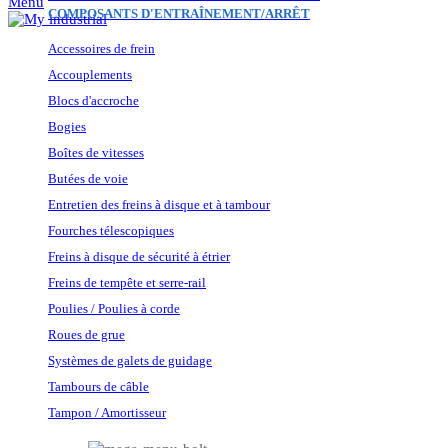
Menu
COMPOSANTS D'ENTRAÎNEMENT/ARRÊT
Accessoires de frein
Accouplements
Blocs d'accroche
Bogies
Boîtes de vitesses
Butées de voie
Entretien des freins à disque et à tambour
Fourches télescopiques
Freins à disque de sécurité à étrier
Freins de tempête et serre-rail
Poulies / Poulies à corde
Roues de grue
Systèmes de galets de guidage
Tambours de câble
Tampon / Amortisseur