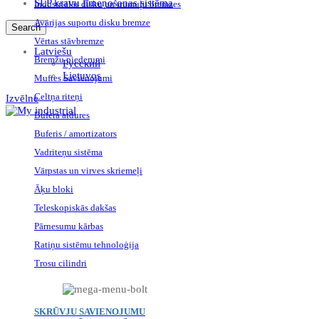
SLP kravu līmeņošanas sistēma
Industriālās disku un trumuļu bremzes
Avārijas suportu disku bremze
Search
Vērtas stāvbremze
Latviešu
Bremžu piederumi
Русский
Lietuvos
Muftes Savienojumi
Celtņa riteņi
Izvēlne
Bufera atdures
Buferis / amortizators
Vadriteņu sistēma
Vārpstas un virves skriemeļi
Āķu bloki
Teleskopiskās dakšas
Pārnesumu kārbas
Ratiņu sistēmu tehnoloģija
Trosu cilindri
SKRŪVJU SAVIENOJUMU