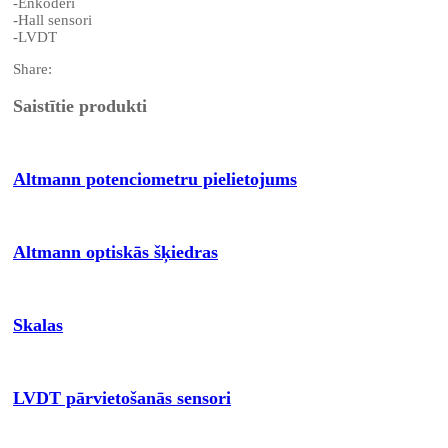
-Enkoderi
-Hall sensori
-LVDT
Share:
Saistītie produkti
Altmann potenciometru pielietojums
Altmann optiskās šķiedras
Skalas
LVDT pārvietošanās sensori