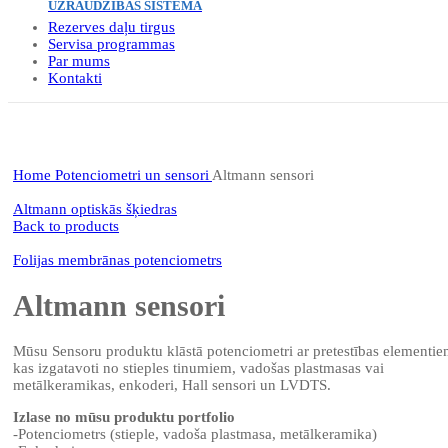
UZRAUDZĪBAS SISTĒMA
Rezerves daļu tirgus
Servisa programmas
Par mums
Kontakti
Click to enlarge
Home
Potenciometri un sensori
Altmann sensori
Altmann optiskās šķiedras
Back to products
Folijas membrānas potenciometrs
Altmann sensori
Mūsu Sensoru produktu klāstā potenciometri ar pretestības elementie
kas izgatavoti no stieples tinumiem, vadošas plastmasas vai
metālkeramikas, enkoderi, Hall sensori un LVDTS.
Izlase no mūsu produktu portfolio
-Potenciometrs (stieple, vadoša plastmasa, metālkeramika)