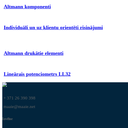
Altmann komponenti
Individuāli un uz klientu orientēti risinājumi
Altmann drukātie elementi
Lineārais potenciometrs LL32
+ 371 26 390 398
maaie@maaie.net
Izvēlne