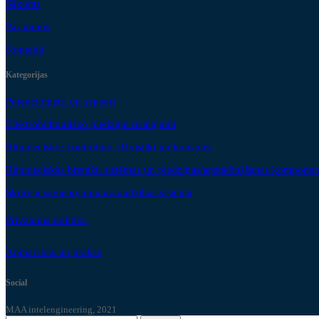
Sākums
Par mums
Kontakti
Kategorijas
Potenciometri un sensori
Elektrohidraulisko piedziņu risinājumi
Rūpnieciskie kontrolieri, džoistiki un konsoles
Rūpnieciskās bremžu sistēmas un piedziņas/apstādināšanas komponen
Skrūvju savienojumu uzraudzības sistēma
Privātuma politika
Apmācības un prakse
Social
MAA intelengineering, 2021