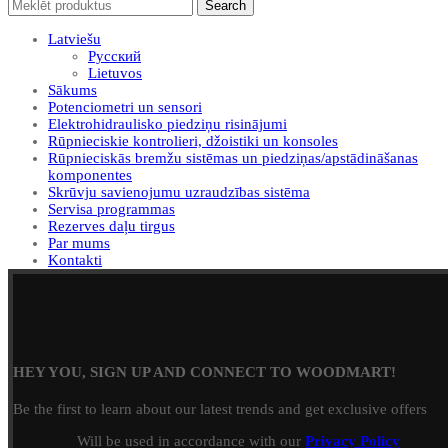
Search
Latviešu
Русский
Lietuvos
Sākums
Potenciometri un sensori
Elektrohidraulisko piedziņu risinājumi
Rūpnieciskie kontrolieri, džoistiki un konsoles
Rūpnieciskās bremžu sistēmas un piedziņas/apstādināšanas
komponentes
Skrūvju savienojumu uzraudzības sistēma
Servisa programmas
Rezerves daļu tirgus
Par mums
Kontakti
HEY YOU, SIGN UP AND CONNECT TO WOODMART!
Be the first to learn about our latest trends and get exclusive offers
Will be used in accordance with our
Privacy Policy