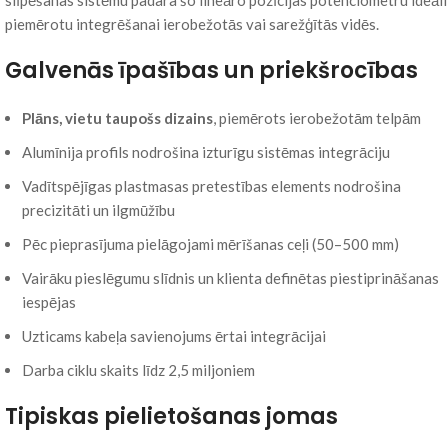
slīpēšanas sistēmu padara šo lineāro pozīcijas potenciometru ideāli
piemērotu integrēšanai ierobežotās vai sarežģītās vidēs.
Galvenās īpašības un priekšrocības
Plāns, vietu taupošs dizains
, piemērots ierobežotām telpām
Alumīnija profils nodrošina izturīgu sistēmas integrāciju
Vadītspējīgas plastmasas pretestības elements nodrošina
precizitāti un ilgmūžību
Pēc pieprasījuma pielāgojami mērīšanas ceļi (50–500 mm)
Vairāku pieslēgumu slīdnis un klienta definētas piestiprināšanas
iespējas
Uzticams kabeļa savienojums ērtai integrācijai
Darba ciklu skaits līdz 2,5 miljoniem
Tipiskas pielietošanas jomas