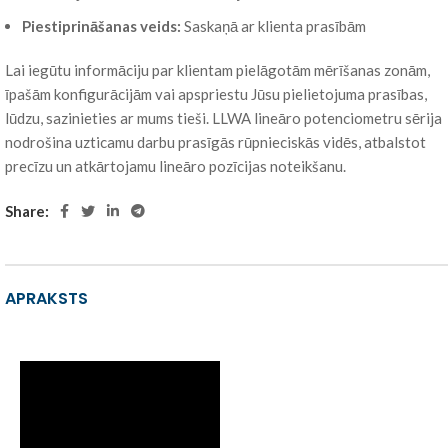
Piestiprināšanas veids:
Saskaņā ar klienta prasībām
Lai iegūtu informāciju par klientam pielāgotām mērīšanas zonām,
īpašām konfigurācijām vai apspriestu Jūsu pielietojuma prasības,
lūdzu, sazinieties ar mums tieši. LLWA lineāro potenciometru sērija
nodrošina uzticamu darbu prasīgās rūpnieciskās vidēs, atbalstot
precīzu un atkārtojamu lineāro pozīcijas noteikšanu.
Share:
APRAKSTS