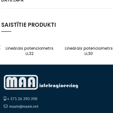
DATU LAPA
SAISTĪTIE PRODUKTI
Lineārais potenciometrs
Lineārais potenciometrs
LL32
LL30
+ 371 26 390 398
maaie@maaie.net