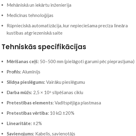
Mehāniskā un iekārtu inženierija
Medicīnas tehnoloģijas
Rūpnieciskā automatizācija, kur nepieciešama precīza lineāra
kustības atgriezeniskā saite
Tehniskās specifikācijas
Mērīšanas ceļš:
50–500 mm (pielāgoti garumi pēc pieprasījuma)
Profils:
Alumīnijs
Slīdņa pieslēgums:
Vairāku pieslēgumu
Darba mūžs:
2,5 × 10⁶ slīpēšanas ciklu
Pretestības elements:
Vadītspējīga plastmasa
Pretestības vērtība:
10 kΩ ±20%
Linearitāte:
±2%
Savienojums:
Kabelis, savienotājs