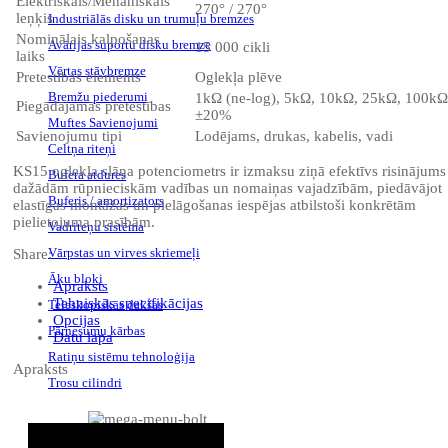
Elektriskais/Mehāniskais
270° / 270°
leņķis
Industriālās disku un trumuļu bremzes
Nominālais kalpošanas
Avārijas suportu disku bremze
15 000 cikli
laiks
Vērtas stāvbremze
Pretestības elements
Oglekļa plēve
Bremžu piederumi
1kΩ (ne-log), 5kΩ, 10kΩ, 25kΩ, 100kΩ
Piegādājamās pretestības
±20%
Muftes Savienojumi
Savienojumu tipi
Lodējams, drukas, kabelis, vadi
Celtņa riteņi
KS15 oglekļa slāņa potenciometrs ir izmaksu ziņā efektīvs risinājums
Bufera atdures
dažādām rūpnieciskām vadības un nomaiņas vajadzībām, piedāvājot
Buferis / amortizators
elastīgas montāžas un pielāgošanas iespējas atbilstoši konkrētām
pielietojuma prasībām.
Vadriteņu sistēma
Vārpstas un virves skriemeļi
Share:
Āķu bloki
Apraksts
Tehniskās specifikācijas
Teleskopiskās dakšas
Opcijas
Pārnesumu kārbas
Datu lapa
Ratiņu sistēmu tehnoloģija
Apraksts
Trosu cilindri