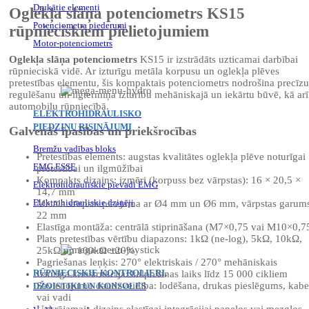
Drukātie elementi
Oglekļa slāņa potenciometrs KS15
Potenciometra piederumi
rūpnieciskiem pielietojumiem
Motor-potenciometrs
Oglekļa slāņa potenciometrs
KS15 ir izstrādāts uzticamai darbībai
rūpnieciskā vidē. Ar izturīgu metāla korpusu un oglekļa plēves
pretestības elementu, šis kompaktais potenciometrs nodrošina precīzu
regulēšanu un ilgtermiņa izturību mehāniskajā un iekārtu būvē, kā arī
automobiļu rūpniecībā.
ELEKTROHIDRAULISKO
PIEDZIŅU RISINĀJUMI
Galvenās īpašības un priekšrocības
Bremžu vadības bloks
Pretestības elements: augstas kvalitātes oglekļa plēve noturīgai
EMG ESSE
pretestībai un ilgmūžībai
Kompakts dizains: izmēri (korpuss bez vārpstas): 16 × 20,5 ×
Elektrohidrauliskie pievadi EMG
14,7 mm
Elektrohidrauliskie dzinēji
Metāla vārpsta pieejama ar Ø4 mm un Ø6 mm, vārpstas garum
22 mm
Elastīga montāža: centrālā stiprināšana (M7×0,75 vai M10×0,7
Plats pretestības vērtību diapazons: 1kΩ (ne-log), 5kΩ, 10kΩ,
25kΩ un 100kΩ ±20%
Pagriešanas leņķis: 270° elektriskais / 270° mehāniskais
RŪPNIECISKIE KONTROLIERI,
Izturīga konstrukcija: kalpošanas laiks līdz 15 000 cikliem
Savienojumu daudzveidība: lodēšana, drukas pieslēgums, kabe
DŽOISTIKI UN KONSOLES
vai vadi
Uzkrājamais dizains elastīgai integrācijai paneļos vai mezglos