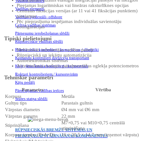
Vadības consoles
Pieejamas logaritmiskas vai lineāras raksturlīknes opcijas
Vadības elementi
Centrālās fiksācijas versijas (ar 11 vai 41 fiksācijas punktiem)
pieejamas
Vadības pjedestāli- offshore
Pēc pieprasījuma iespējamas individuālas savienotāju
Celtņa vadības sistēmas
konfigurācijas
Pārnesumu ierobežošanas slēdži
Tipiski pielietojumi
Rūpnieciskie vadības slēdži
Rūpnieciskie kontrolieri / kursorsviras / džoistiki
Mehāniskās inženierijas vadības paneļi
Rūpnieciskā un iekārtu automatizācija
Komandu kontrolieri dzelzceļa transportam
Autoelektronikas sistēmas
Aizvietošanai esošajos paneļmontāžas oglekļa potenciometros
Kuģi, jūras kruīza kontrolieri / kursorsviras
Rokturi kontrolieriem / kursorsvirām
Tehniskie parametri
Kāju pedāļi
Parametrs
Vērtība
Pārnēsājamas vadības ierīces
Korpuss
Metāla
Stūres statņa slēdži
Gultņu tips
Parastais gultnis
Vārpstas diametrs
Ø4 mm vai Ø6 mm
Vārpstas garums
22 mm
M7×0,75 vai M10×0,75 centrālā
Stiprināšana
stiprināšana
RŪPNIECISKĀS BREMŽU SISTĒMAS UN
Korpusa izmērs (P×A×D)
16 × 20,5 × 14,7 mm (izņemot vārpstu)
PIEDZIŅAS/APSTĀDINĀŠANAS KOMPONENTES