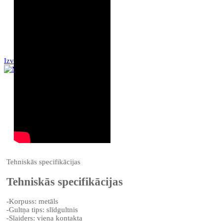
SKRŪVJU SAVIENOJUMU
UZRAUDZĪBAS SISTĒMA
Rezerves daļu tirgus
Servisa programmas
Par mums
Kontakti
Izvēlne
Tehniskās specifikācijas
Tehniskās specifikācijas
-Korpuss: metāls
-Gultņa tips: slīdgultnis
-Slaiders: viena kontakta