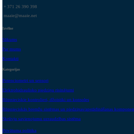
+ 371 26 390 398
maaie@maaie.net
Izvēlne
Sākums
Par mums
Kontakti
Kategorijas
Potenciometri un sensori
Elektrohidraulisko piedziņu risinājumi
Rūpnieciskie kontrolieri, džoistiki un konsoles
Rūpnieciskās bremžu sistēmas un piedziņas/apstādināšanas komponen
Skrūvju savienojumu uzraudzības sistēma
Privātuma politika