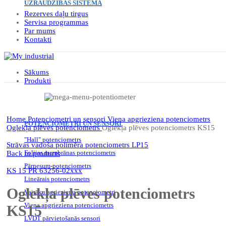
UZRAUDZĪBAS SISTĒMA
Rezerves daļu tirgus
Servisa programmas
Par mums
Kontakti
Sākums
Produkti
Click to enlarge
Home
Potenciometri un sensori
Viena apgrieziena potenciometrs
POTENCIOMETRI UN SENSORI
Oglekļa plēves potenciometrs
Oglekļa plēves potenciometrs KS15
"Hall" potenciometrs
Strāvas vadoša polimēra potenciometrs LP15
Folijas membrānas potenciometrs
Back to products
Pārnesum-potenciometrs
KS 15 PR 63256-02xxx
Lineārais potenciometrs
Oglekļa plēves potenciometrs
Vairāku agriezienu potenciometri
Viena apgrieziena potenciometrs
KS15
LVDT pārvietošanās sensori