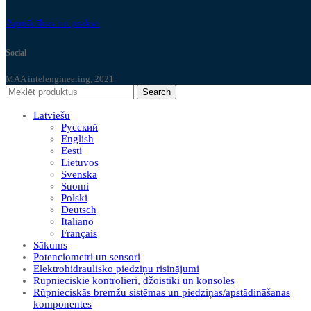
Apmācības un prakse
Social
MAA intelengineering, 2021
Search
Latviešu
Русский
English
Eesti
Lietuvos
Svenska
Suomi
Polski
Deutsch
Italiano
Français
Sākums
Potenciometri un sensori
Elektrohidraulisko piedziņu risinājumi
Rūpnieciskie kontrolieri, džoistiki un konsoles
Rūpnieciskās bremžu sistēmas un piedziņas/apstādināšanas
komponentes