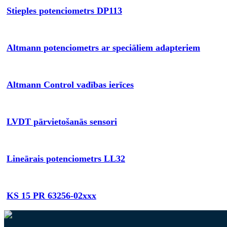
Stieples potenciometrs DP113
Altmann potenciometrs ar speciāliem adapteriem
Altmann Control vadības ierīces
LVDT pārvietošanās sensori
Lineārais potenciometrs LL32
KS 15 PR 63256-02xxx