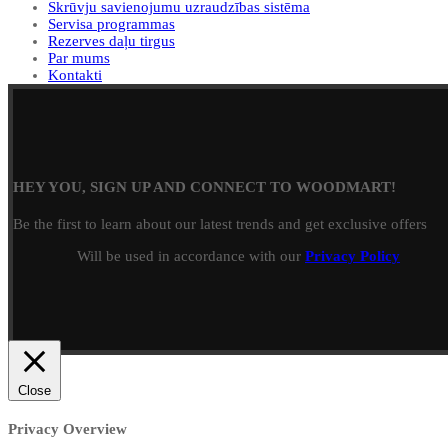
Skrūvju savienojumu uzraudzības sistēma
Servisa programmas
Rezerves daļu tirgus
Par mums
Kontakti
HEY YOU, SIGN UP AND CONNECT TO WOODMART!
Be the first to learn about our latest trends and get exclusive offers
Will be used in accordance with our
Privacy Policy
Close
Privacy Overview