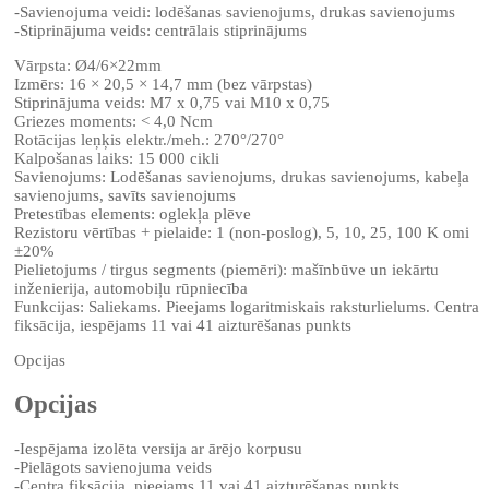
-Savienojuma veidi: lodēšanas savienojums, drukas savienojums
-Stiprinājuma veids: centrālais stiprinājums
Vārpsta: Ø4/6×22mm
Izmērs: 16 × 20,5 × 14,7 mm (bez vārpstas)
Stiprinājuma veids: M7 x 0,75 vai M10 x 0,75
Griezes moments: < 4,0 Ncm
Rotācijas leņķis elektr./meh.: 270°/270°
Kalpošanas laiks: 15 000 cikli
Savienojums: Lodēšanas savienojums, drukas savienojums, kabeļa
savienojums, savīts savienojums
Pretestības elements: oglekļa plēve
Rezistoru vērtības + pielaide: 1 (non-poslog), 5, 10, 25, 100 K omi
±20%
Pielietojums / tirgus segments (piemēri): mašīnbūve un iekārtu
inženierija, automobiļu rūpniecība
Funkcijas: Saliekams. Pieejams logaritmiskais raksturlielums. Centra
fiksācija, iespējams 11 vai 41 aizturēšanas punkts
Opcijas
Opcijas
-Iespējama izolēta versija ar ārējo korpusu
-Pielāgots savienojuma veids
-Centra fiksācija, pieejams 11 vai 41 aizturēšanas punkts