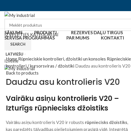
SĀKUMS
PRODUKTI
REZERVES DAĻU TIRGUS
IZVĒLĒTIES KATEGORIJAI
SERVISA PROGRAMMAS
PAR MUMS
KONTAKTI
SEARCH
Click to enlarge
LATVIEŠU
Home
Rūpnieciskie kontrolieri, džoistiki un konsoles
Rūpnieciskie
Izvēlne
kontrolieri / kursorsviras / džoistiki
Daudzu asu kontrolieris V20
Back to products
Daudzu asu kontrolieris V20
Vairāku asiņu kontrolieris V20 –
Izturīgs rūpniecisks džoistiks
Vairāku asiņu kontrolieris V20 ir robusts
rūpniecisks džoistiks
,
kas paredzēts tālvadības pielietojumiem prasīgā vidē. Integrētā