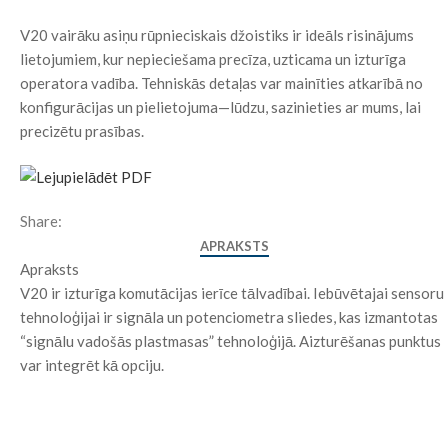
V20 vairāku asiņu rūpnieciskais džoistiks ir ideāls risinājums
lietojumiem, kur nepieciešama precīza, uzticama un izturīga
operatora vadība. Tehniskās detaļas var mainīties atkarībā no
konfigurācijas un pielietojuma—lūdzu, sazinieties ar mums, lai
precizētu prasības.
Share:
APRAKSTS
Apraksts
V20 ir izturīga komutācijas ierīce tālvadībai. Iebūvētajai sensoru
tehnoloģijai ir signāla un potenciometra sliedes, kas izmantotas
“signālu vadošās plastmasas” tehnoloģijā. Aizturēšanas punktus
var integrēt kā opciju.