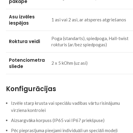
pakāpe
Asu izvēles
1 asi vai 2 asi, ar atsperes atgriešanos
iespējas
Poga (standarts), spiedpoga, Hall-twist
Roktura veidi
rokturis (ar/bez spiedpogas)
Potenciometra
2 x 5 kOhm (uz asi)
sliede
Konfigurācijas
Izvēle starp krusta vai speciālu vadības vārtu risinājumu
virziena kontrolei
Aizsargvāka korpuss (IP65 vai IP67 priekšpuse)
Pēc pieprasījuma pieejami individuāli un speciāli modeļi