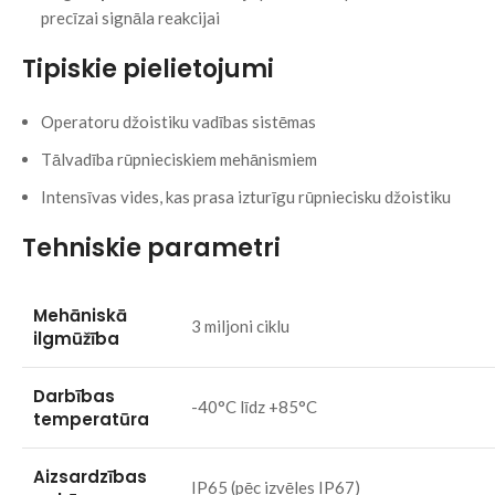
precīzai signāla reakcijai
Tipiskie pielietojumi
Operatoru džoistiku vadības sistēmas
Tālvadība rūpnieciskiem mehānismiem
Intensīvas vides, kas prasa izturīgu rūpniecisku džoistiku
Tehniskie parametri
Mehāniskā
3 miljoni ciklu
ilgmūžība
Darbības
-40°C līdz +85°C
temperatūra
Aizsardzības
IP65 (pēc izvēles IP67)