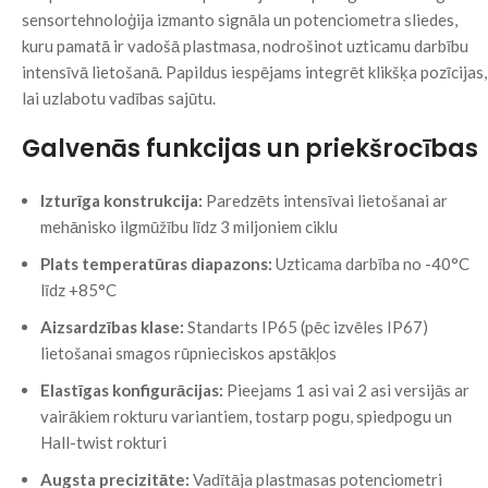
sensortehnoloģija izmanto signāla un potenciometra sliedes,
kuru pamatā ir vadošā plastmasa, nodrošinot uzticamu darbību
intensīvā lietošanā. Papildus iespējams integrēt klikšķa pozīcijas,
lai uzlabotu vadības sajūtu.
Galvenās funkcijas un priekšrocības
Izturīga konstrukcija:
Paredzēts intensīvai lietošanai ar
mehānisko ilgmūžību līdz 3 miljoniem ciklu
Plats temperatūras diapazons:
Uzticama darbība no -40°C
līdz +85°C
Aizsardzības klase:
Standarts IP65 (pēc izvēles IP67)
lietošanai smagos rūpnieciskos apstākļos
Elastīgas konfigurācijas:
Pieejams 1 asi vai 2 asi versijās ar
vairākiem rokturu variantiem, tostarp pogu, spiedpogu un
Hall-twist rokturi
Augsta precizitāte:
Vadītāja plastmasas potenciometri