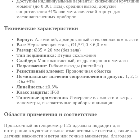
Доступны индивидуальные варианты: сниженный крутящи
момент (до 0,001 Нсм), средний вывод, допуски
сопротивления ±1% или металлический корпус для
маслонаполненных приборов
Технические характеристики
Корпус:
Алюминий, армированный стекловолокном пласти
Вал:
Нержавеющая сталь, Ø1,5/1,0 × 6,0 мм
Размер:
Ø35 × 20 мм (без вала)
Тип подшипника:
Втулка скольжения
Слайдер:
Многоконтактный, из драгоценного металла
Подключение:
Гибкие выводы (пигтейлы)
Резистивный элемент:
Проволочная обмотка
Номинальные значения сопротивления и допуск:
1, 2, 5
кОм ±3%
Линейность:
±0,3%
Класс защиты:
IP60
Типичные применения:
Измерение влажности и ветра,
манометры, высокоточные приборы индикации
Области применения и соответствие
Проволочный потенциометр F25 идеально подходит для
интеграции в чувствительные измерительные системы, такие как
датчики влажности и ветра или точные манометры, благодаря