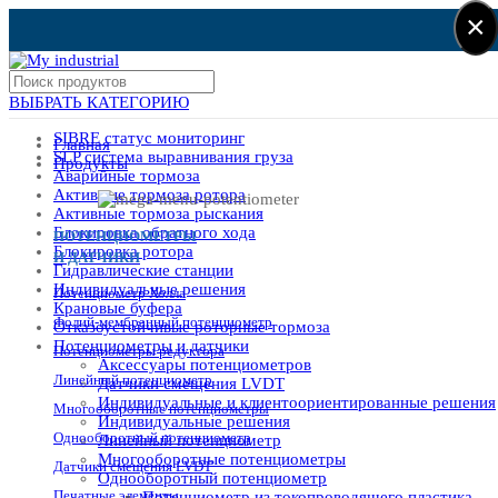
×
ВЫБРАТЬ КАТЕГОРИЮ
SIBRE статус мониторинг
Главная
SLP система выравнивания груза
Продукты
Аварийные тормоза
Активные тормоза ротора
Активные тормоза рыскания
Блокировка обратного хода
ПОТЕНЦИОМЕТРЫ
Блокировка ротора
И ДАТЧИКИ
Гидравлические станции
Индивидуальные решения
Потенциометр Холла
Крановые буфера
Фолий-мембранный потенциометр
Отказоустойчивые роторные тормоза
Потенциометры и датчики
Потенциометры редуктора
Аксессуары потенциометров
Линейный потенциометр
Датчики смещения LVDT
Индивидуальные и клиентоориентированные решения
Многооборотные потенциометры
Индивидуальные решения
Однооборотный потенциометр
Линейный потенциометр
Многооборотные потенциометры
Датчики смещения LVDT
Однооборотный потенциометр
Печатные элементы
Потенциометр из токопроводящего пластика