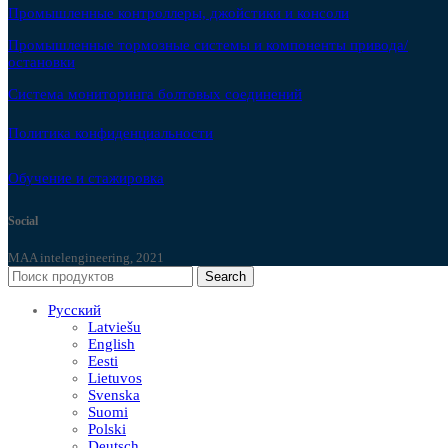
Промышленные контроллеры, джойстики и консоли
Промышленные тормозные системы и компоненты привода/
остановки
Система мониторинга болтовых соединений
Политика конфиденциальности
Обучение и стажировка
Social
MAA intelengineering, 2021
Search
Русский
Latviešu
English
Eesti
Lietuvos
Svenska
Suomi
Polski
Deutsch