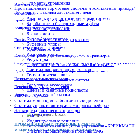
Элементы управления
Элементы управления
Промышленные тормозные системы и компоненты привода/
Постаменты управления для открытого моря
остановки
Аварийный суппортный дисковый тормоз
Крановый кресло-пульт управления / оборудование
Барабанные и быстроходные муфты
Концевые выключатели передач
Барабаны для канатов
Блоки крюков
Буфер / амортизатор
Промышленные переключатели управления
Буферные упоры
Системы управления кранами
Крановые колёса
Крановые тормоза
Командоконтроллер для железнодорожного транспорта
Редукторы
Судовые, военно-морские круизные командоконтроллеры и джойстик
Сервисные дисковые и барабанные тормоза
Система направляющих роликов
Рукоятки командоконтроллеров и рукоятки джойстиков
Телескопические вилы
Ножные педали переключатели
Технология тележечных систем
Тормозные аксессуары
Переносные пульты управления
Шкивы и канатные полиспасты
Переключатели рулевой колонки
Рабочие тормоза
Система мониторинга болтовых соединений
Система управления тормозами для конвейеров
Электрогидравлические приводы
EMG ESSE
Индивидуальные решения
ПРОМЫШЛЕННЫЕ ТОРМОЗНЫЕ СИСТЕМЫ
Тормозной механизм, блок управления «БРЕЙКМАТ
И КОМПОНЕНТЫ ПРИВОДА/ОСТАНОВКИ
Электрогидравлические приводы EMG