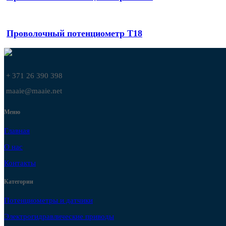
Проволочный потенциометр T18
+ 371 26 390 398
maaie@maaie.net
Меню
Главная
О нас
Контакты
Категории
Потенциометры и датчики
Электрогидравлические приводы