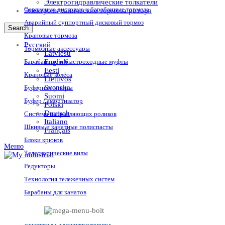
Электрогидравлические толкатели
Сервисные дисковые и барабанные тормоза
Электромеханические тормоза ротора
Аварийный суппортный дисковый тормоз
Search
Крановые тормоза
Русский
Тормозные аксессуары
Latviešu
Барабанные и быстроходные муфты
English
Eesti
Крановые колёса
Lietuvos
Svenska
Буферные упоры
Suomi
Буфер / амортизатор
Polski
Deutsch
Система направляющих роликов
Italiano
Шкивы и канатные полиспасты
Français
Блоки крюков
Меню
Телескопические вилы
Редукторы
Технология тележечных систем
Барабаны для канатов