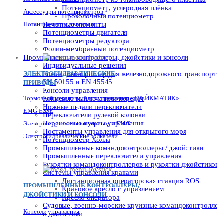
Потенциометр, углеродная плёнка
Аксессуары потенциометров
Проволочный потенциометр
Потенциометры двигателя
Печатные элементы
Потенциометры двигателя
Потенциометры редуктора
Фолий-мембранный потенциометр
Промышленные контроллеры, джойстики и консоли
Индивидуальные решения
ЭЛЕКТРОГИДРАВЛИЧЕСКИЕ
Командоконтроллер для железнодорожного транспорт
EN 50155 и EN 45545
ПРИВОДЫ
Консоли управления
Тормозной механизм, блок управления «БРЕЙКМАТИК»
Концевые выключатели передач
Ножные педали переключатели
EMG ESSE
Переключатели рулевой колонки
Переносные пульты управления
Электрогидравлические приводы EMG
Постаменты управления для открытого моря
Электрогидравлические толкатели
Потенциометр Холла
Промышленные командоконтроллеры / джойстики
Промышленные переключатели управления
Рукоятки командоконтроллеров и рукоятки джойстико
Системы управления кранами
Дистанционная операторская станция ROS
ПРОМЫШЛЕННЫЕ КОНТРОЛЛЕРЫ,
Крановое кресло с управлением
ДЖОЙСТИКИ И КОНСОЛИ
Кресло оператора
Судовые, военно-морские круизные командоконтролл
Консоли управления
и джойстики