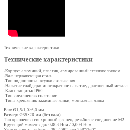
Технические характеристики
Технические характеристики
-Корпус: алюминий, пластик, армированный стекловолокном
-Вал: нержавеющая сталь
-Тип подшипника: втулки скольжения
-Нажатие слайдера: многократное нажатие, драгоценный металл
-Класс защиты: IP60
-Тип соединения: сплетение
-Типы крепления: зажимные лапки, монтажная лапка
Вал: Ø1,5/1,0×6,0 мм
Размер: Ø35×20 мм (без вала)
Тип крепления: синхронный фланец, резьбовое соединение М2
Крутящий момент: до: 0,003 Нсм / 0,004 Нсм
Угол поворота эл./мех.: 290°/290° или 358°/360°