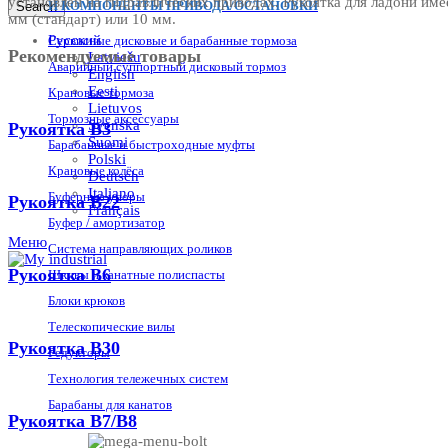
установлен на гидравлических приводах. Рукоятка для ладони им
И КОМПОНЕНТЫ ПРИВОДА/ОСТАНОВКИ
Search
мм (стандарт) или 10 мм.
Русский
Сервисные дисковые и барабанные тормоза
Рекомендуемые товары
Latviešu
Аварийный суппортный дисковый тормоз
English
Eesti
Крановые тормоза
Lietuvos
Тормозные аксессуары
Svenska
Рукоятка B3
Suomi
Барабанные и быстроходные муфты
Polski
Крановые колёса
Deutsch
Italiano
Буферные упоры
Рукоятка B22
Français
Буфер / амортизатор
Меню
Система направляющих роликов
Рукоятка B6
Шкивы и канатные полиспасты
Блоки крюков
Телескопические вилы
Рукоятка B30
Редукторы
Технология тележечных систем
Барабаны для канатов
Рукоятка B7/B8