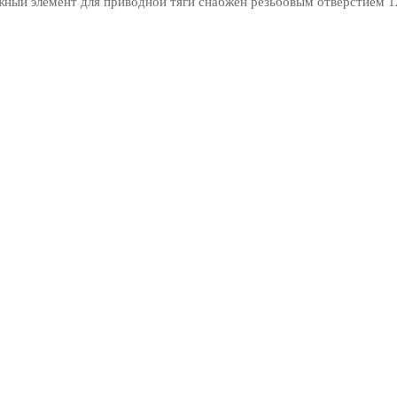
ажный элемент для приводной тяги снабжен резьбовым отверстием 1