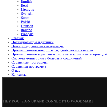
English
Eesti
Lietuvos
Svenska
Suomi
Polski
Deutsch
Italiano
Français
Главная
Потенциометры и датчики
Электрогидравлические приводы
Промышленные контроллеры, джойстики и консоли
Промышленные тормозные системы и компоненты привода/
Система мониторинга болтовых соединений
Сервисные программы
Сервисная программа
О нас
Контакты
HEY YOU, SIGN UP AND CONNECT TO WOODMART!