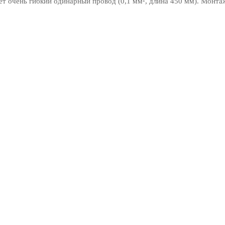
еет очень гибкий одинарный провод (0,1 мм², длина 450 мм). Монт