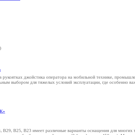
)
и
в рукоятках джойстика оператора на мобильной технике, промышле
ьным выбором для тяжелых условий эксплуатации, где особенно ва
ИК»
, B3, B29, B25, B23 имеет различные варианты оснащения для мног