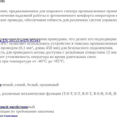
ов
ние, предназначенное для широкого спектра промышленных примен
еспечения надежной работы и эргономичного комфорта операторов в
кие приводы, обеспечивая гибкость для различных систем управле
рами или гидравлическими приводами, что делает его подходящим
а EN 50155 и EN 45545
 IP67 позволяет использовать устройство в тяжелых промышленных
роводом (0,1 мм², длина 450 мм) для безопасного подключения.
ть для приводного штока доступна с резьбовым отверстием 12 мм 
т утомляемость оператора во время длительных смен.
 при температуре от -40°C до +85°C.
в
зеленый, синий, белый, оранжевый
, различные механические функции (T-0-T, 0-T, R-0-T, R-0-R, 0-R, R
еры и джойстики
рсный двухканальный
пции по требованию заказчика
остановки