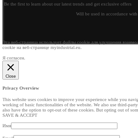
Be the first to learn about our latest trends and get exclusive offers
Will be used in accordance wit
Эта веб-страница использует файлы cookie для улучшения взаимод
cookie на веб-странице myindustrial.eu.
Я согласен.
Close
Privacy Overview
This website uses cookies to improve your experience while you navigat
working of basic functionalities of the website. We also use third-par
also have the option to opt-out of these cookies. But opting out of s
SAVE & ACCEPT
Имя