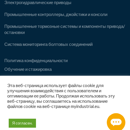
Электрогидравлические приводы
Промышленные контроллеры, джойстики и консоли
Промышленные тормозные системы и компоненты привода/
остановки
Система мониторинга болтовых соединений
Политика конфиденциальности
Обучение и стажировка
Эта веб-страница использует файлы cookie для
SOCIAL
улучшения взаимодействия с пользователем и
👋 Hi! Have any queries?
оптимизации ее работы. Продолжая использовать эту
Feel free to ask your queries here. We
веб-страницу, вы соглашаетесь на использование
are always ready to assist you anytime.
файлов cookie на веб-странице myindustrial.eu.
Contact us
Я согласен.
MAA intelengineering, 2021