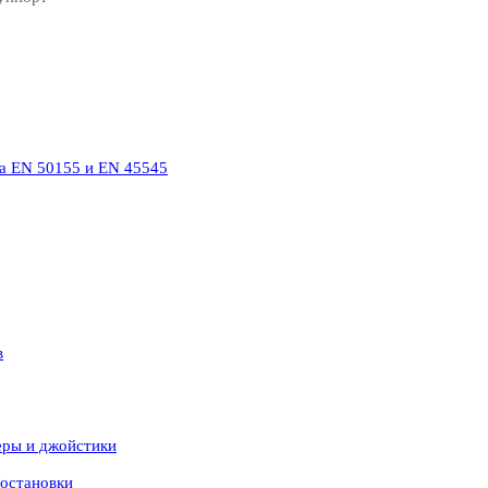
а EN 50155 и EN 45545
в
еры и джойстики
остановки