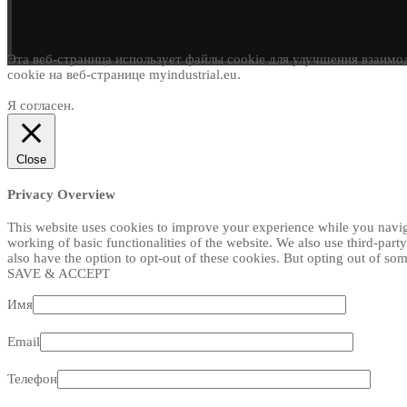
Эта веб-страница использует файлы cookie для улучшения взаимод
cookie на веб-странице myindustrial.eu.
Я согласен.
Close
Privacy Overview
This website uses cookies to improve your experience while you navigat
working of basic functionalities of the website. We also use third-par
also have the option to opt-out of these cookies. But opting out of s
SAVE & ACCEPT
Имя
Email
Телефон