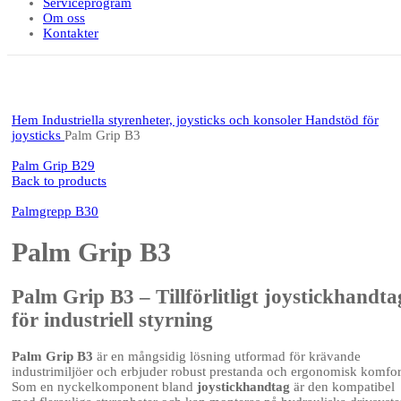
Serviceprogram
Om oss
Kontakter
Click to enlarge
Hem
Industriella styrenheter, joysticks och konsoler
Handstöd för
joysticks
Palm Grip B3
Palm Grip B29
Back to products
Palmgrepp B30
Palm Grip B3
Palm Grip B3 – Tillförlitligt joystickhandta
för industriell styrning
Palm Grip B3
är en mångsidig lösning utformad för krävande
industrimiljöer och erbjuder robust prestanda och ergonomisk komfor
Som en nyckelkomponent bland
joystickhandtag
är den kompatibel