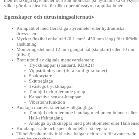
med fleraxliga styrenheter och kan monteras på hydrauliska drivsyst
vilket gör den idealisk för olika operatörsstyrda applikationer.
Egenskaper och utrustningsalternativ
Kompatibel med fleraxliga styrenheter eller hydrauliska
drivsystem
Mycket flexibel enkeltråd (0,1 mm², 450 mm lång) för tillförlitl
anslutning
Monteringsdel med 12 mm gängat hål (standard) eller 10 mm
(tillval)
Brett utbud av digitala manöverelement:
Tryckknappar (standard, KDA21)
Vippströmbrytare (flera konfigurationer)
Spakbrytare
Skjutreglage
Tvåstegs tryckknappar
Tumhjul och roterande grepp
Kapacitiva sensor-knappar
Vibrationsfunktion
Analoga manöveralternativ tillgängliga:
Tumhjul och roterande handtag med potentiometer eller
Hall-effektutgång
Analoga tryckknappar med potentiometer eller Hallsens
Kundanpassade och specialmodeller på begäran
Tillbehörsalternativ inklusive bälgar och rosett för avancerade
installationsbehov