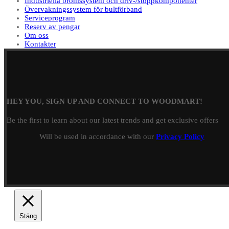
Industriella bromssystem och driv-/stoppkomponenter
Övervakningssystem för bultförband
Serviceprogram
Reserv av pengar
Om oss
Kontakter
HEY YOU, SIGN UP AND CONNECT TO WOODMART!
Be the first to learn about our latest trends and get exclusive offers
Will be used in accordance with our
Privacy Policy
Stäng