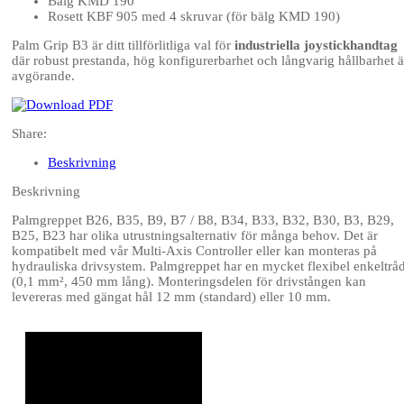
Bälg KMD 190
Rosett KBF 905 med 4 skruvar (för bälg KMD 190)
Palm Grip B3 är ditt tillförlitliga val för
industriella joystickhandtag
där robust prestanda, hög konfigurerbarhet och långvarig hållbarhet ä
avgörande.
Share:
Beskrivning
Beskrivning
Palmgreppet B26, B35, B9, B7 / B8, B34, B33, B32, B30, B3, B29,
B25, B23 har olika utrustningsalternativ för många behov. Det är
kompatibelt med vår Multi-Axis Controller eller kan monteras på
hydrauliska drivsystem. Palmgreppet har en mycket flexibel enkeltrå
(0,1 mm², 450 mm lång). Monteringsdelen för drivstången kan
levereras med gängat hål 12 mm (standard) eller 10 mm.