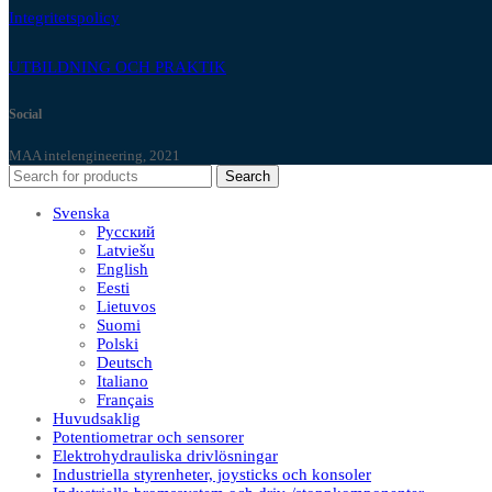
Integritetspolicy
UTBILDNING OCH PRAKTIK
Social
MAA intelengineering, 2021
Search
Svenska
Русский
Latviešu
English
Eesti
Lietuvos
Suomi
Polski
Deutsch
Italiano
Français
Huvudsaklig
Potentiometrar och sensorer
Elektrohydrauliska drivlösningar
Industriella styrenheter, joysticks och konsoler