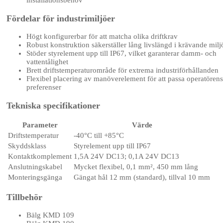
Fördelar för industrimiljöer
Högt konfigurerbar för att matcha olika driftkrav
Robust konstruktion säkerställer lång livslängd i krävande milj
Stöder styrelement upp till IP67, vilket garanterar damm- och
vattentålighet
Brett driftstemperaturområde för extrema industriförhållanden
Flexibel placering av manöverelement för att passa operatörens
preferenser
Tekniska specifikationer
Parameter
Värde
Driftstemperatur
-40°C till +85°C
Skyddsklass
Styrelement upp till IP67
Kontaktkomplement
1,5A 24V DC13; 0,1A 24V DC13
Anslutningskabel
Mycket flexibel, 0,1 mm², 450 mm lång
Monteringsgänga
Gängat hål 12 mm (standard), tillval 10 mm
Tillbehör
Bälg KMD 109