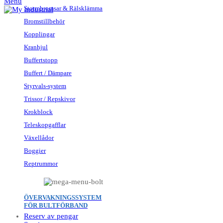
Menu
Stormbromsar & Rälsklämma
Bromstillbehör
Kopplingar
Kranhjul
Buffertstopp
Buffert / Dämpare
Styrvals-system
Trissor / Repskivor
Krokblock
Teleskopgafflar
Växellådor
Boggier
Reptrummor
ÖVERVAKNINGSSYSTEM
FÖR BULTFÖRBAND
Reserv av pengar