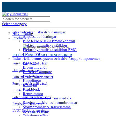
Select category
Elektrohydrauliska drivlösningar
Huvudsaklig
Anpassade lösningar
Products
BRAKEMATIC® Bromskontroll
Elektrohydrauliska ställdon
Elektrohydrauliska ställdon EMG
EMG ESSE
POTENTIOMETRAR OCH SENSORER
Industriella bromssystem och driv-/stoppkomponenter
Boggier
Potentiometer med växel
Bromstillbehör
Hallpotentiometer
Buffert / Dämpare
Buffertstopp
Folie membranpotentiometer
Kopplingar
Potentiometer med växel
Kranhjul
Krokblock
Linjär potentiometer
Reptrummor
Potentiometrar och sensorer
Säkerhetsskivbromsar med ok
Service av skiv- och trumbromsar
Envarvspotentiometer
Stormbromsar & Rälsklämma
LVDT förskjutningsgivare
Styrvals-system
Teleskopgafflar