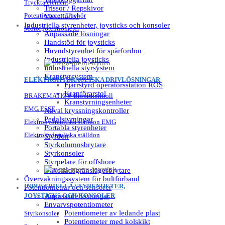
Tryckta element
Trissor / Repskivor
Potentiometertillbehör
Växellådor
Industriella styrenheter, joysticks och konsoler
Motorpotentiometer
Anpassade lösningar
Handstöd för joysticks
Huvudstyrenhet för spårfordon
Industriella joysticks
Industriella styrsystem
Kranstyrsystem
ELEKTROHYDRAULISKA DRIVLÖSNINGAR
Fjärrstyrd operatörsstation ROS
Kranförarstol
BRAKEMATIC® Bromskontroll
Kranstyrningsenheter
EMG ESSE
Naval kryssningskontroller
Pedalstyrningar
Elektrohydrauliska ställdon EMG
Portabla styrenheter
Elektrohydrauliska ställdon
Styrdon
Styrkolumnsbrytare
Styrkonsoler
Styrpelare för offshore
Växellådsgränslägesbrytare
Övervakningssystem för bultförband
INDUSTRIELLA STYRENHETER,
Potentiometrar och sensorer
JOYSTICKS OCH KONSOLER
Anpassade lösningar
Envarvspotentiometer
Potentiometer av ledande plast
Styrkonsoler
Potentiometer med kolskikt