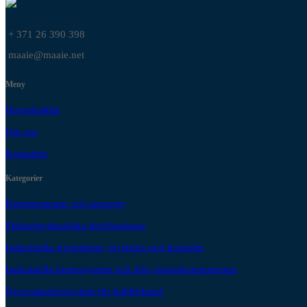
+ 371 26 390 398
maaie@maaie.net
Meny
Huvudsaklig
Om oss
Kontakter
Kategorier
Potentiometrar och sensorer
Elektrohydrauliska drivlösningar
Industriella styrenheter, joysticks och konsoler
Industriella bromssystem och driv-/stoppkomponenter
Övervakningssystem för bultförband