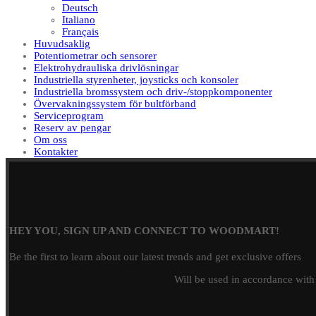
Deutsch
Italiano
Français
Huvudsaklig
Potentiometrar och sensorer
Elektrohydrauliska drivlösningar
Industriella styrenheter, joysticks och konsoler
Industriella bromssystem och driv-/stoppkomponenter
Övervakningssystem för bultförband
Serviceprogram
Reserv av pengar
Om oss
Kontakter
HEY YOU, SIGN UP AND CONNECT TO WOODMART!
Be the first to learn about our latest trends and get exclusive offers
Will be used in accordance wit