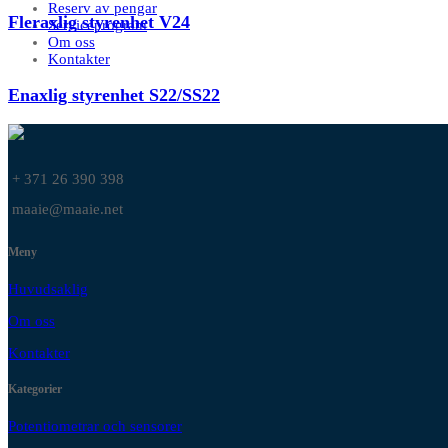
Reserv av pengar
Fleraxlig styrenhet V24
Serviceprogram
Om oss
Kontakter
Enaxlig styrenhet S22/SS22
+ 371 26 390 398
maaie@maaie.net
Meny
Huvudsaklig
Om oss
Kontakter
Kategorier
Potentiometrar och sensorer