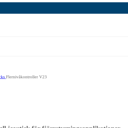
icks
Flernivåkontroller V23