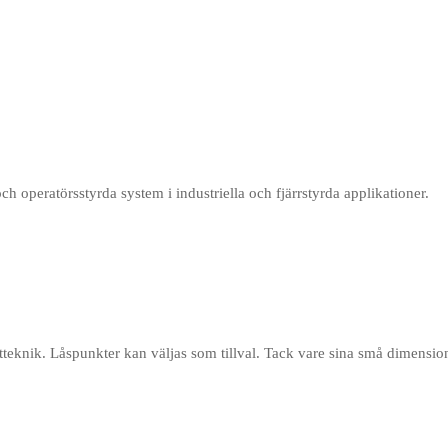
och operatörsstyrda system i industriella och fjärrstyrda applikationer.
tteknik. Låspunkter kan väljas som tillval. Tack vare sina små dimensio