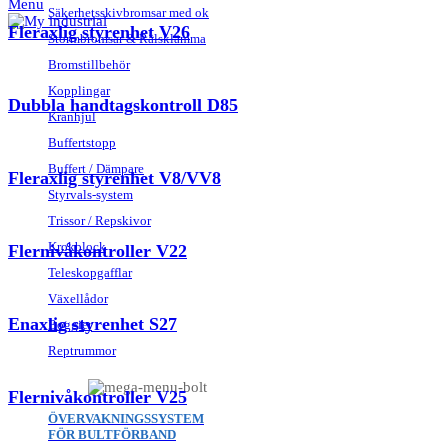
Menu
Säkerhetsskivbromsar med ok
Fleraxlig styrenhet V26
Stormbromsar & Rälsklämma
Bromstillbehör
Kopplingar
Dubbla handtagskontroll D85
Kranhjul
Buffertstopp
Buffert / Dämpare
Fleraxlig styrenhet V8/VV8
Styrvals-system
Trissor / Repskivor
Krokblock
Flernivåkontroller V22
Teleskopgafflar
Växellådor
Enaxlig styrenhet S27
Boggier
Reptrummor
Flernivåkontroller V25
ÖVERVAKNINGSSYSTEM
FÖR BULTFÖRBAND