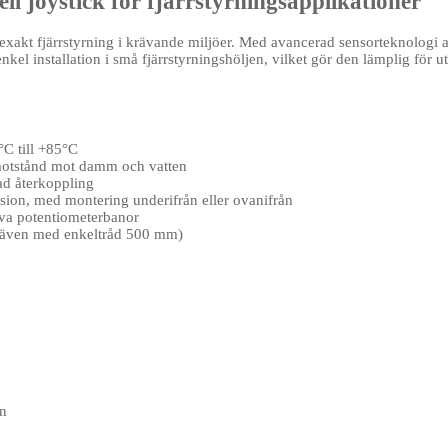
iell joystick för fjärrstyrningsapplikationer
r exakt fjärrstyrning i krävande miljöer. Med avancerad sensorteknologi a
kel installation i små fjärrstyrningshöljen, vilket gör den lämplig för
0°C till +85°C
r motstånd mot damm och vatten
ad återkoppling
ersion, med montering underifrån eller ovanifrån
iva potentiometerbanor
s även med enkeltråd 500 mm)
ån