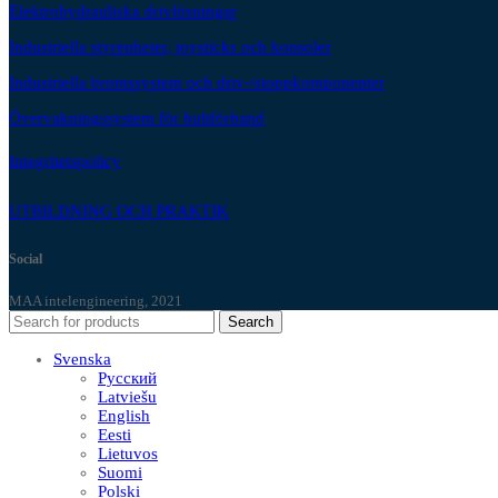
Elektrohydrauliska drivlösningar
Industriella styrenheter, joysticks och konsoler
Industriella bromssystem och driv-/stoppkomponenter
Övervakningssystem för bultförband
Integritetspolicy
UTBILDNING OCH PRAKTIK
Social
MAA intelengineering, 2021
Search
Svenska
Русский
Latviešu
English
Eesti
Lietuvos
Suomi
Polski