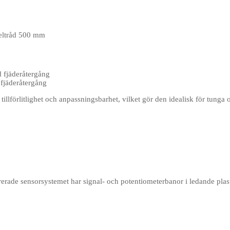
keltråd 500 mm
d fjäderåtergång
 fjäderåtergång
tillförlitlighet och anpassningsbarhet, vilket gör den idealisk för tunga 
rerade sensorsystemet har signal- och potentiometerbanor i ledande plas