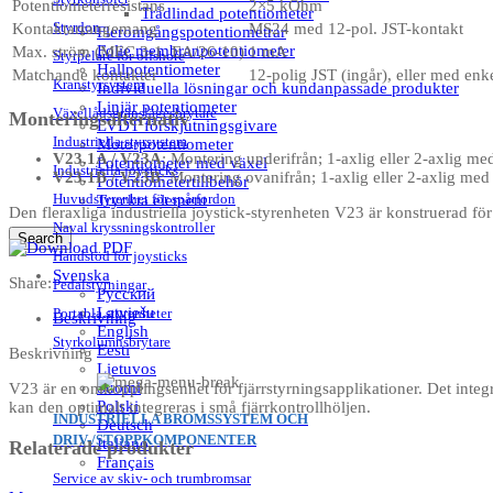
Potentiometerresistans
2×5 kOhm
Trådlindad potentiometer
Styrdon
Kontaktarrangemang
MS24 med 12-pol. JST-kontakt
Fleromgångspotentiometrar
Folie membranpotentiometer
Max. ström (MEC 3-1, EA/26-10)
1 mA
Styrpelare för offshore
Hallpotentiometer
Matchande kontakter
12-polig JST (ingår), eller med en
Kranstyrsystem
Individuella lösningar och kundanpassade produkter
Linjär potentiometer
Växellådsgränslägesbrytare
Monteringsalternativ
LVDT förskjutningsgivare
Industriella styrsystem
Motorpotentiometer
V23.1A / V23A
: Montering underifrån; 1-axlig eller 2-axlig me
Potentiometer med växel
Industriella joysticks
V23.1B / V23B
: Montering ovanifrån; 1-axlig eller 2-axlig med
Potentiometertillbehör
Huvudstyrenhet för spårfordon
Tryckta element
Den fleraxliga industriella joystick-styrenheten V23 är konstruerad för 
Naval kryssningskontroller
Search
Handstöd för joysticks
Svenska
Share:
Pedalstyrningar
Русский
Latviešu
Portabla styrenheter
Beskrivning
English
Styrkolumnsbrytare
Eesti
Beskrivning
Lietuvos
Suomi
V23 är en omkopplingsenhet för fjärrstyrningsapplikationer. Det integ
Polski
kan den optimalt integreras i små fjärrkontrollhöljen.
INDUSTRIELLA BROMSSYSTEM OCH
Deutsch
DRIV-/STOPPKOMPONENTER
Italiano
Relaterade produkter
Français
Service av skiv- och trumbromsar