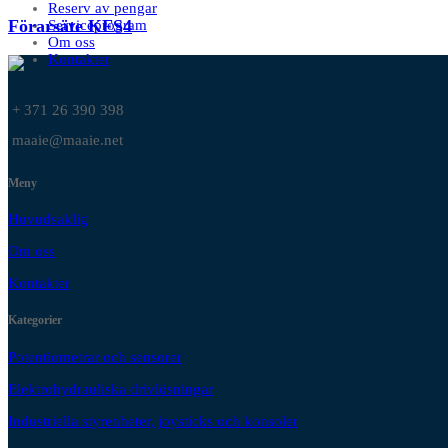
Reserv av pengar
Förarsäte KFS4
Serviceprogram
Om oss
Kontakter
+ 371 26 390 398
maaie@maaie.net
Meny
Huvudsaklig
Om oss
Kontakter
Kategorier
Potentiometrar och sensorer
Elektrohydrauliska drivlösningar
Industriella styrenheter, joysticks och konsoler