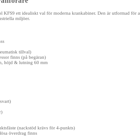
ranförare
ol KFS9 ett idealiskt val för moderna krankabiner. Den är utformad för a
triella miljöer.
ass
umatisk tillval)
ssor finns (på begäran)
mm, höjd & lutning 60 mm
svart)
r)
nktsfäste (nackstöd krävs för 4-punkts)
lösa överdrag finns