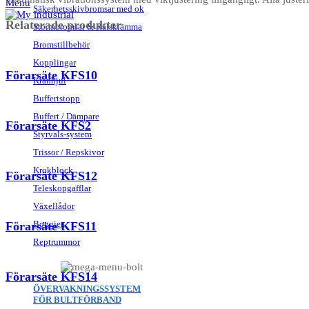
Menu
Säkerhetsskivbromsar med ok
Relaterade produkter
Stormbromsar & Rälsklämma
Bromstillbehör
Kopplingar
Förarsäte KFS10
Kranhjul
Buffertstopp
Buffert / Dämpare
Förarsäte KFS2
Styrvals-system
Trissor / Repskivor
Krokblock
Förarsäte KFS12
Teleskopgafflar
Växellådor
Boggier
Förarsäte KFS11
Reptrummor
Förarsäte KFS14
ÖVERVAKNINGSSYSTEM
FÖR BULTFÖRBAND