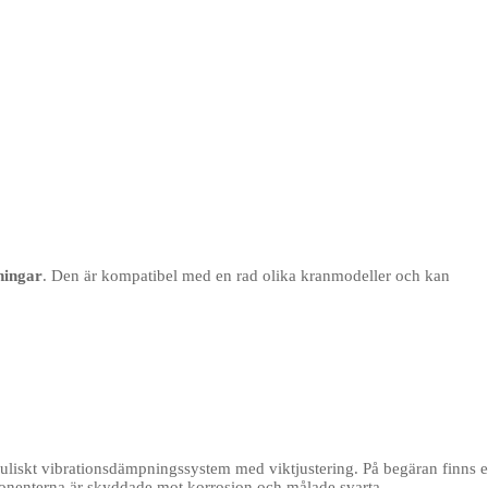
sningar
. Den är kompatibel med en rad olika kranmodeller och kan
uliskt vibrationsdämpningssystem med viktjustering. På begäran finns e
ponenterna är skyddade mot korrosion och målade svarta.