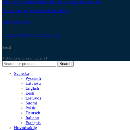
Industriella bromssystem och driv-/stoppkomponenter
Övervakningssystem för bultförband
Integritetspolicy
UTBILDNING OCH PRAKTIK
Social
MAA intelengineering, 2021
Search
Svenska
Русский
Latviešu
English
Eesti
Lietuvos
Suomi
Polski
Deutsch
Italiano
Français
Huvudsaklig