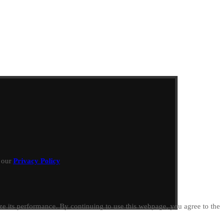
h our
Privacy Policy
e its performance. By continuing to use this webpage, you agree to th