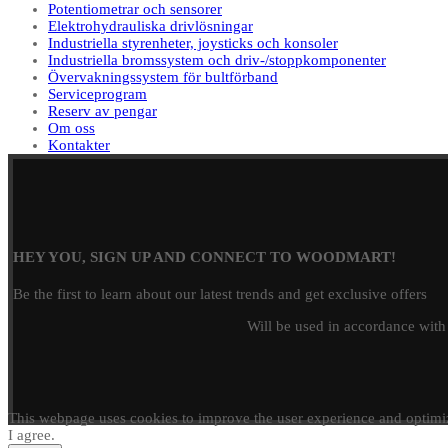
Potentiometrar och sensorer
Elektrohydrauliska drivlösningar
Industriella styrenheter, joysticks och konsoler
Industriella bromssystem och driv-/stoppkomponenter
Övervakningssystem för bultförband
Serviceprogram
Reserv av pengar
Om oss
Kontakter
HEY YOU, SIGN UP AND CONNECT TO WOODMART!
Be the first to learn about our latest trends and get exclusive offers
Will be used in accordance wit
This webpage uses cookies to improve the user experience and optimiz
I agree.