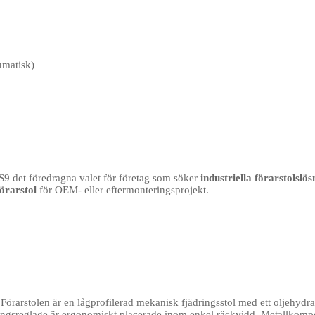
umatisk)
S9 det föredragna valet för företag som söker
industriella förarstolslö
örarstol
för OEM- eller eftermonteringsprojekt.
rarstolen är en lågprofilerad mekanisk fjädringsstol med ett oljehydra
teringsreglage är ergonomiskt placerade inom enkel räckvidd. Metallkom