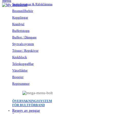
Menu
Stormbromsar & Rälsklämma
Bromstillbehör
Kopplingar
Kranhjul
Buffertstopp
Buffert / Dämpare
Styrvals-system
Trissor / Repskivor
Krokblock
Teleskopgafflar
Växellådor
Boggier
Reptrummor
ÖVERVAKNINGSSYSTEM
FÖR BULTFÖRBAND
Reserv av pengar