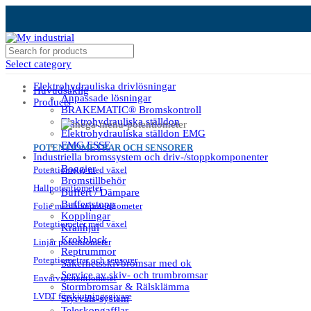
Select category
Elektrohydrauliska drivlösningar
Huvudsaklig
Anpassade lösningar
Products
BRAKEMATIC® Bromskontroll
Elektrohydrauliska ställdon
Elektrohydrauliska ställdon EMG
EMG ESSE
POTENTIOMETRAR OCH SENSORER
Industriella bromssystem och driv-/stoppkomponenter
Boggier
Potentiometer med växel
Bromstillbehör
Hallpotentiometer
Buffert / Dämpare
Buffertstopp
Folie membranpotentiometer
Kopplingar
Potentiometer med växel
Kranhjul
Krokblock
Linjär potentiometer
Reptrummor
Potentiometrar och sensorer
Säkerhetsskivbromsar med ok
Service av skiv- och trumbromsar
Envarvspotentiometer
Stormbromsar & Rälsklämma
LVDT förskjutningsgivare
Styrvals-system
Teleskopgafflar