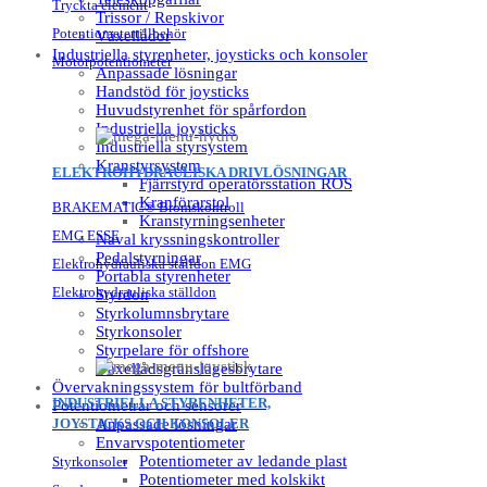
Tryckta element
Trissor / Repskivor
Potentiometertillbehör
Växellådor
Industriella styrenheter, joysticks och konsoler
Motorpotentiometer
Anpassade lösningar
Handstöd för joysticks
Huvudstyrenhet för spårfordon
Industriella joysticks
Industriella styrsystem
Kranstyrsystem
ELEKTROHYDRAULISKA DRIVLÖSNINGAR
Fjärrstyrd operatörsstation ROS
Kranförarstol
BRAKEMATIC® Bromskontroll
Kranstyrningsenheter
EMG ESSE
Naval kryssningskontroller
Pedalstyrningar
Elektrohydrauliska ställdon EMG
Portabla styrenheter
Elektrohydrauliska ställdon
Styrdon
Styrkolumnsbrytare
Styrkonsoler
Styrpelare för offshore
Växellådsgränslägesbrytare
Övervakningssystem för bultförband
INDUSTRIELLA STYRENHETER,
Potentiometrar och sensorer
JOYSTICKS OCH KONSOLER
Anpassade lösningar
Envarvspotentiometer
Potentiometer av ledande plast
Styrkonsoler
Potentiometer med kolskikt