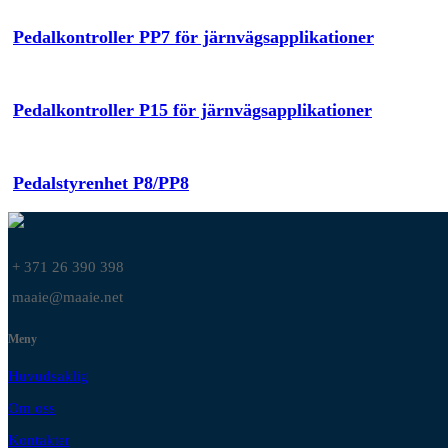
Pedalkontroller PP7 för järnvägsapplikationer
Pedalkontroller P15 för järnvägsapplikationer
Pedalstyrenhet P8/PP8
+ 371 26 390 398
maaie@maaie.net
Meny
Huvudsaklig
Om oss
Kontakter