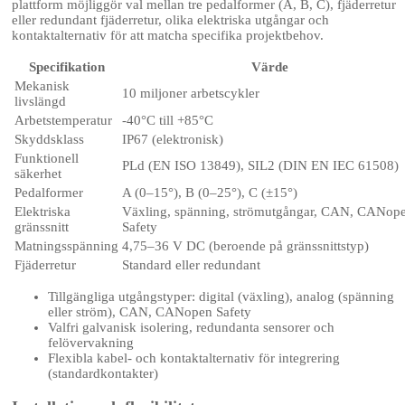
plattform möjliggör val mellan tre pedalformer (A, B, C), fjäderretur
eller redundant fjäderretur, olika elektriska utgångar och
kontaktalternativ för att matcha specifika projektbehov.
Specifikation
Värde
Mekanisk
10 miljoner arbetscykler
livslängd
Arbetstemperatur
-40°C till +85°C
Skyddsklass
IP67 (elektronisk)
Funktionell
PLd (EN ISO 13849), SIL2 (DIN EN IEC 61508)
säkerhet
Pedalformer
A (0–15°), B (0–25°), C (±15°)
Elektriska
Växling, spänning, strömutgångar, CAN, CANop
gränssnitt
Safety
Matningsspänning
4,75–36 V DC (beroende på gränssnittstyp)
Fjäderretur
Standard eller redundant
Tillgängliga utgångstyper: digital (växling), analog (spänning
eller ström), CAN, CANopen Safety
Valfri galvanisk isolering, redundanta sensorer och
felövervakning
Flexibla kabel- och kontaktalternativ för integrering
(standardkontakter)