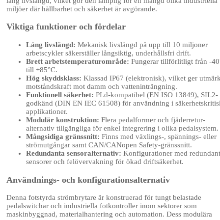
lång livslängd, vilket gör den lämplig för en mängd olika industriella
miljöer där hållbarhet och säkerhet är avgörande.
Viktiga funktioner och fördelar
Lång livslängd:
Mekanisk livslängd på upp till 10 miljoner
arbetscykler säkerställer långsiktig, underhållsfri drift.
Brett arbetstemperaturområde:
Fungerar tillförlitligt från -4
till +85°C.
Hög skyddsklass:
Klassad IP67 (elektronisk), vilket ger utmärk
motståndskraft mot damm och vatteninträngning.
Funktionell säkerhet:
PLd-kompatibel (EN ISO 13849), SIL2-
godkänd (DIN EN IEC 61508) för användning i säkerhetskritis
applikationer.
Modulär konstruktion:
Flera pedalformer och fjäderretur-
alternativ tillgängliga för enkel integrering i olika pedalsystem.
Mångsidiga gränssnitt:
Finns med växlings-, spännings- eller
strömutgångar samt CAN/CANopen Safety-gränssnitt.
Redundanta sensoralternativ:
Konfigurationer med redundan
sensorer och felövervakning för ökad driftsäkerhet.
Användnings- och konfigurationsalternativ
Denna fotstyrda strömbrytare är konstruerad för tungt belastade
pedalswitchar och industriella fotkontroller inom sektorer som
maskinbyggnad, materialhantering och automation. Dess modulära