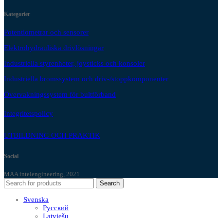
Kategorier
Potentiometrar och sensorer
Elektrohydrauliska drivlösningar
Industriella styrenheter, joysticks och konsoler
Industriella bromssystem och driv-/stoppkomponenter
Övervakningssystem för bultförband
Integritetspolicy
UTBILDNING OCH PRAKTIK
Social
MAA intelengineering, 2021
Search
Svenska
Русский
Latviešu