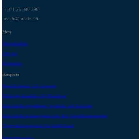
+ 371 26 390 398
maaie@maaie.net
Meny
Huvudsaklig
Om oss
Kontakter
Kategorier
Potentiometrar och sensorer
Elektrohydrauliska drivlösningar
Industriella styrenheter, joysticks och konsoler
Industriella bromssystem och driv-/stoppkomponenter
Övervakningssystem för bultförband
Integritetspolicy