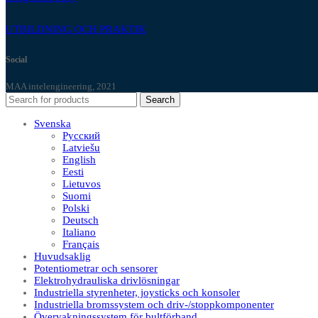
UTBILDNING OCH PRAKTIK
Social
MAA intelengineering, 2021
Search
Svenska
Русский
Latviešu
English
Eesti
Lietuvos
Suomi
Polski
Deutsch
Italiano
Français
Huvudsaklig
Potentiometrar och sensorer
Elektrohydrauliska drivlösningar
Industriella styrenheter, joysticks och konsoler
Industriella bromssystem och driv-/stoppkomponenter
Övervakningssystem för bultförband