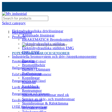
Select category
Elektrohydrauliska drivlösningar
Huvudsaklig
Anpassade lösningar
Products
BRAKEMATIC® Bromskontroll
Elektrohydrauliska ställdon
Elektrohydrauliska ställdon EMG
EMG ESSE
POTENTIOMETRAR OCH SENSORER
Industriella bromssystem och driv-/stoppkomponenter
Boggier
Potentiometer med växel
Bromstillbehör
Hallpotentiometer
Buffert / Dämpare
Buffertstopp
Folie membranpotentiometer
Kopplingar
Potentiometer med växel
Kranhjul
Krokblock
Linjär potentiometer
Reptrummor
Potentiometrar och sensorer
Säkerhetsskivbromsar med ok
Service av skiv- och trumbromsar
Envarvspotentiometer
Stormbromsar & Rälsklämma
LVDT förskjutningsgivare
Styrvals-system
Teleskopgafflar