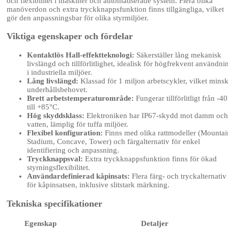
och flexibilitet i maskiner och automatiserade system. Flera olika
manöverdon och extra tryckknappsfunktion finns tillgängliga, vilket
gör den anpassningsbar för olika styrmiljöer.
Viktiga egenskaper och fördelar
Kontaktlös Hall-effektteknologi:
Säkerställer lång mekanisk
livslängd och tillförlitlighet, idealisk för högfrekvent användni
i industriella miljöer.
Lång livslängd:
Klassad för 1 miljon arbetscykler, vilket mins
underhållsbehovet.
Brett arbetstemperaturområde:
Fungerar tillförlitligt från -4
till +85°C.
Hög skyddsklass:
Elektroniken har IP67-skydd mot damm och
vatten, lämplig för tuffa miljöer.
Flexibel konfiguration:
Finns med olika rattmodeller (Mountai
Stadium, Concave, Tower) och färgalternativ för enkel
identifiering och anpassning.
Tryckknappsval:
Extra tryckknappsfunktion finns för ökad
styrningsflexibilitet.
Användardefinierad kåpinsats:
Flera färg- och tryckalternativ
för kåpinsatsen, inklusive slitstark märkning.
Tekniska specifikationer
Egenskap
Detaljer