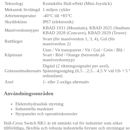
Teknologi
Kontaktlös Hall-effekt (Mini-Joystick)
Mekanisk livslängd
1 miljon cykler
Arbetstemperatur
-40°C till +85°C
Skyddsklass
IP67 (elektronik)
KBAD 1931 (Mountain), KBAD 2025 (Stadium
Manöverdonstyper
KBAD 2028 (Concave), KBAD 2029 (Tower)
Svart (för manöverdon 1, 3, 4), Grå (för
Rattfärger
manöverdon 2)
Utan / Vit transparent / Vit / Gul / Grön / Blå /
Kåpinsats
Svart / Röd / Orange (beroende på
manöverdonstyp)
Digital (2 riktningssignaler per axel),
Gränssnittsalternativ
Spänningsutgång (0,5…2,5…4,5 V vid Ub = 5 
redundant)
Axel
1- eller 2-axliga alternativ
Användningsområden
Elektrohydraulisk styrning
Industriella maskiner
Styrpaneler och operatörskonsoler
Hall-Cross Switch HK1 är ett utmärkt val för industrier som söker
tillförlitliga, flexibla och robusta industriella brytare och styrningar s