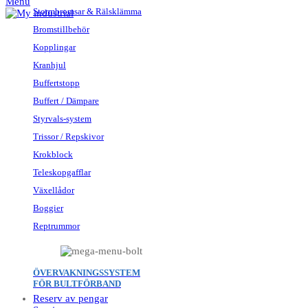
Menu
Stormbromsar & Rälsklämma
Bromstillbehör
Kopplingar
Kranhjul
Buffertstopp
Buffert / Dämpare
Styrvals-system
Trissor / Repskivor
Krokblock
Teleskopgafflar
Växellådor
Boggier
Reptrummor
ÖVERVAKNINGSSYSTEM
FÖR BULTFÖRBAND
Reserv av pengar