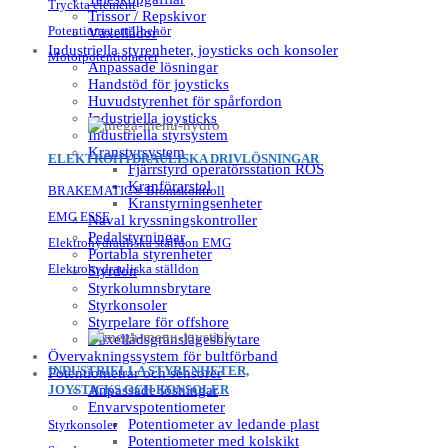
Tryckta element
Trissor / Repskivor
Potentiometertillbehör
Växellådor
Industriella styrenheter, joysticks och konsoler
Motorpotentiometer
Anpassade lösningar
Handstöd för joysticks
Huvudstyrenhet för spårfordon
Industriella joysticks
Industriella styrsystem
Kranstyrsystem
ELEKTROHYDRAULISKA DRIVLÖSNINGAR
Fjärrstyrd operatörsstation ROS
Kranförarstol
BRAKEMATIC® Bromskontroll
Kranstyrningsenheter
EMG ESSE
Naval kryssningskontroller
Pedalstyrningar
Elektrohydrauliska ställdon EMG
Portabla styrenheter
Elektrohydrauliska ställdon
Styrdon
Styrkolumnsbrytare
Styrkonsoler
Styrpelare för offshore
Växellådsgränslägesbrytare
Övervakningssystem för bultförband
INDUSTRIELLA STYRENHETER,
Potentiometrar och sensorer
JOYSTICKS OCH KONSOLER
Anpassade lösningar
Envarvspotentiometer
Potentiometer av ledande plast
Styrkonsoler
Potentiometer med kolskikt