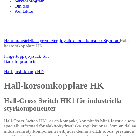
Serviceprogram
Om oss
Kontakter
Click to enlarge
Hem
Industriella styrenheter, joysticks och konsoler
Styrdon
Hall-
korsomkopplare HK
Fingertoppsjoystick S15
Back to products
Hall-push-knapp HD
Hall-korsomkopplare HK
Hall-Cross Switch HK1 för industriella
styrkomponenter
Hall-Cross Switch HK1 är en kompakt, kontaktlös Mini-Joystick som 
speciellt utformad för elektrohydrauliska applikationer. Som en del a
industriella styrkomponenter erbjuder denna switch robust prestanda