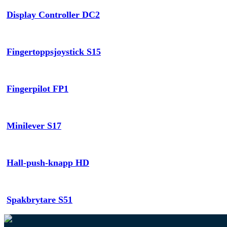
Display Controller DC2
Fingertoppsjoystick S15
Fingerpilot FP1
Minilever S17
Hall-push-knapp HD
Spakbrytare S51