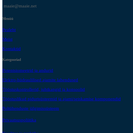
maaie@maaie.net
Menüü
Pealeht
Meist
Kontaktid
Kategooriad
Potentsiomeetrid ja andurid
Elektro-hüdraulilised ajamite lahendused
Tööstuskontrollerid, juhtkangid ja konsoolid
Tööstuslikud pidurisüsteemid ja ajami/seiskamise komponendid
Poltühenduste jälgimissüsteem
Privaatsuspoliitika