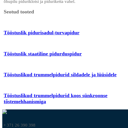
õhupilu piduriklotsi ja piduriketta vahel.
Seotud tooted
Tööstuslik pidurisadul-turvapidur
Tööstuslik staatiline pidurduspidur
Tööstuslikud trummelpidurid sildadele ja lüüsidele
Tööstuslikud trummelpidurid koos sünkroonse
tõstemehhanismiga
+ 371 26 390 398