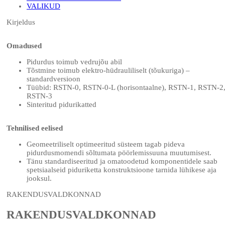
VALIKUD
Kirjeldus
Omadused
Pidurdus toimub vedrujõu abil
Tõstmine toimub elektro-hüdrauliliselt (tõukuriga) –
standardversioon
Tüübid: RSTN-0, RSTN-0-L (horisontaalne), RSTN-1, RSTN-2
RSTN-3
Sinteritud pidurikatted
Tehnilised eelised
Geomeetriliselt optimeeritud süsteem tagab pideva
pidurdusmomendi sõltumata pöörlemissuuna muutumisest.
Tänu standardiseeritud ja omatoodetud komponentidele saab
spetsiaalseid piduriketta konstruktsioone tarnida lühikese aja
jooksul.
RAKENDUSVALDKONNAD
RAKENDUSVALDKONNAD