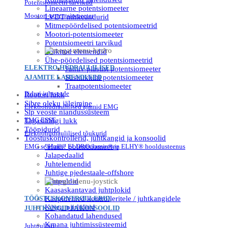
Potentsiomeetri tarvikud
Lineaarne potentsiomeeter
Mootori-potentsiomeeter
LVDT nihkeandurid
Mitmepöördelised potentsiomeetrid
Mootori-potentsiomeeter
Potentsiomeetri tarvikud
Trükitud elemendid
Ühe-pöördelised potentsiomeetrid
ELEKTRO-HÜDRAULILISED
Juhtiv plastist potentsiomeeter
AJAMITE LAHENDUSED
Süsinikkihi potentsiomeeter
Traatpotentsiomeeter
Piduri juhtseade
Rootori lukk
Sibre oleku jälgimine
Elektrohüdraulilised ajamid EMG
Slp veoste niandussüsteem
EMG ESSE
Tagasilõõgi lukk
Tööpidurid
Elektrohüdraulilised tõukurid
Tööstuskontrollerid, juhtkangid ja konsoolid
EMG seadmete ELDROclassic® ja ELHY® hooldusteenus
"Halli" potentsiomeeter
Jalapedaalid
Juhtelemendid
Juhtige pjedestaale-offshore
Juhtpuldid
Kaasaskantavad juhtplokid
TÖÖSTUSKONTROLLERID,
Käepidemed kontrolleritele / juhtkangidele
Käigu piirlülitid
JUHTKANGID JA KONSOOLID
Kohandatud lahendused
Kraana juhtimissüsteemid
Juhtpuldid