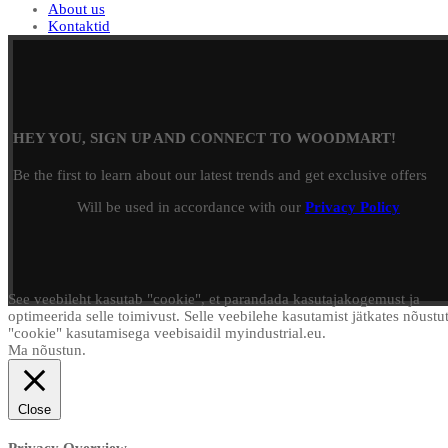
About us
Kontaktid
HEY YOU, SIGN UP AND CONNECT TO WOODMART!
Be the first to learn about our latest trends and get exclusive offers
Will be used in accordance with our
Privacy Policy
See veebileht kasutab "cookie", et parandada kasutajakogemust ja
optimeerida selle toimivust. Selle veebilehe kasutamist jätkates nõustu
"cookie" kasutamisega veebisaidil myindustrial.eu.
Ma nõustun.
Close
Privacy Overview