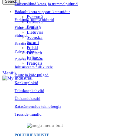
Search
Tööstuslikud ketas- ja trummelpidurid
Eesti
Hädaolukorra supporti ketaspidur
Русский
Parkimis (tormi) pidurid
Latviešu
English
Piduritarvikud
Lietuvos
Sidurid
Svenska
Suomi
Kraana rattad
Polski
Puhvripidurid
Deutsch
Italiano
Puhver / summuti
Français
Juhtsüsteem rullikutele
Menüü
Puure ja köie pulgad
Konksuplokid
Teleskoopkahvlid
Ülekandekastid
Ratasüsteemide tehnoloogia
Trosside trumlid
POLTÜHENDUSTE