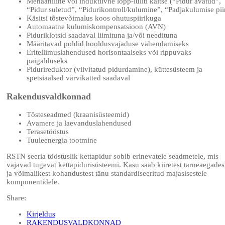
Mehaaniline või induktiivne lõpp-lüliti kaitse (“Pidur avatud”,
“Pidur suletud”, “Pidurikontroll/kulumine”, “Padjakulumise pii
Käsitsi tõstevõimalus koos ohutuspiirikuga
Automaatne kulumiskompensatsioon (AVN)
Piduriklotsid saadaval liimituna ja/või needituna
Määritavad poldid hooldusvajaduse vähendamiseks
Eritellimuslahendused horisontaalseks või rippuvaks
paigalduseks
Pidurireduktor (viivitatud pidurdamine), küttesüsteem ja
spetsiaalsed värvikatted saadaval
Rakendusvaldkonnad
Tõsteseadmed (kraanisüsteemid)
Avamere ja laevanduslahendused
Terasetööstus
Tuuleenergia tootmine
RSTN seeria tööstuslik kettapidur sobib erinevatele seadmetele, mis
vajavad tugevat kettapidurisüsteemi. Kasu saab kiiretest tarneaegades
ja võimalikest kohandustest tänu standardiseeritud majasisestele
komponentidele.
Share:
Kirjeldus
RAKENDUSVALDKONNAD