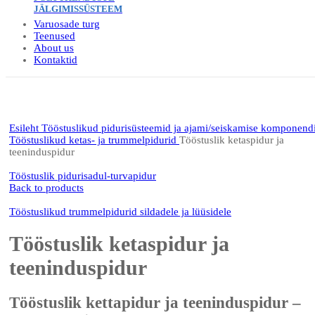
JÄLGIMISSÜSTEEM
Varuosade turg
Teenused
About us
Kontaktid
Click to enlarge
Esileht
Tööstuslikud pidurisüsteemid ja ajami/seiskamise komponend
Tööstuslikud ketas- ja trummelpidurid
Tööstuslik ketaspidur ja
teeninduspidur
Tööstuslik pidurisadul-turvapidur
Back to products
Tööstuslikud trummelpidurid sildadele ja lüüsidele
Tööstuslik ketaspidur ja
teeninduspidur
Tööstuslik kettapidur ja teeninduspidur –