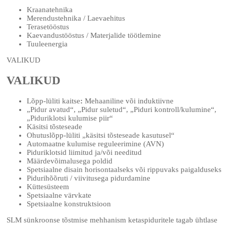
Kraanatehnika
Merendustehnika / Laevaehitus
Terasetööstus
Kaevandustööstus / Materjalide töötlemine
Tuuleenergia
VALIKUD
VALIKUD
Lõpp-lüliti kaitse
:
Mehaaniline või induktiivne
„Pidur avatud“, „Pidur suletud“, „Piduri kontroll/kulumine“,
„Piduriklotsi kulumise piir“
Käsitsi tõsteseade
Ohutuslõpp-lüliti „käsitsi tõsteseade kasutusel“
Automaatne kulumise reguleerimine (AVN)
Piduriklotsid liimitud ja/või needitud
Määrdevõimalusega poldid
Spetsiaalne disain horisontaalseks või rippuvaks paigalduseks
Pidurihõõruti / viivitusega pidurdamine
Küttesüsteem
Spetsiaalne värvkate
Spetsiaalne konstruktsioon
SLM sünkroonse tõstmise mehhanism ketaspiduritele tagab ühtlase