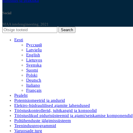
Koolitus ja praktika
Social
MAA intelengineering, 2021
Search
Eesti
Русский
Latviešu
English
Lietuvos
Svenska
Suomi
Polski
Deutsch
Italiano
Français
Pealeht
Potentsiomeetrid ja andurid
Elektro-hüdraulilised ajamite lahendused
Tööstuskontrollerid, juhtkangid ja konsoolid
Tööstuslikud pidurisüsteemid ja ajami/seiskamise komponendid
Poltühenduste jälgimissüsteem
Teenindusprogrammid
Varuosade turg