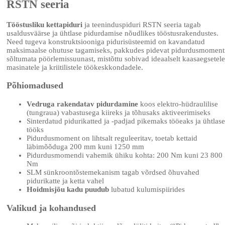
RSTN seeria
Tööstusliku kettapiduri
ja teeninduspiduri RSTN seeria tagab
usaldusväärse ja ühtlase pidurdamise nõudlikes tööstusrakendustes.
Need tugeva konstruktsiooniga pidurisüsteemid on kavandatud
maksimaalse ohutuse tagamiseks, pakkudes pidevat pidurdusmoment
sõltumata pöörlemissuunast, mistõttu sobivad ideaalselt kaasaegsetele
masinatele ja kriitilistele töökeskkondadele.
Põhiomadused
Vedruga rakendatav pidurdamine
koos elektro-hüdraulilise
(tungraua) vabastusega kiireks ja tõhusaks aktiveerimiseks
Sinterdatud pidurikatted ja -padjad pikemaks tööeaks ja ühtlas
tööks
Pidurdusmoment on lihtsalt reguleeritav, toetab kettaid
läbimõõduga 200 mm kuni 1250 mm
Pidurdusmomendi vahemik ühiku kohta: 200 Nm kuni 23 800
Nm
SLM sünkroontõstemekanism tagab võrdsed õhuvahed
pidurikatte ja ketta vahel
Hoidmisjõu kadu puudub
lubatud kulumispiirides
Valikud ja kohandused