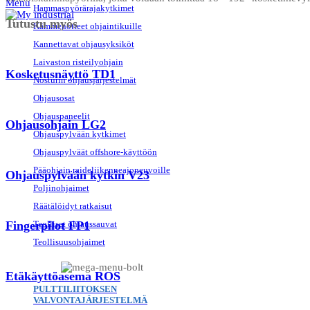
Menu
Hammaspyörärajakytkimet
Tutustu myös
Kämmenotteet ohjaintikuille
Kannettavat ohjausyksiköt
Laivaston risteilyohjain
Kosketusnäyttö TD1
Nosturin ohjausjärjestelmät
Ohjausosat
Ohjauspaneelit
Ohjausohjain LG2
Ohjauspylvään kytkimet
Ohjauspylväät offshore-käyttöön
Pääohjain raideliikenneajoneuvoille
Ohjauspylvään kytkin V23
Poljinohjaimet
Räätälöidyt ratkaisut
Teolliset ohjaussauvat
Fingerpilot FP1
Teollisuusohjaimet
Etäkäyttöasema ROS
PULTTILIITOKSEN
VALVONTAJÄRJESTELMÄ