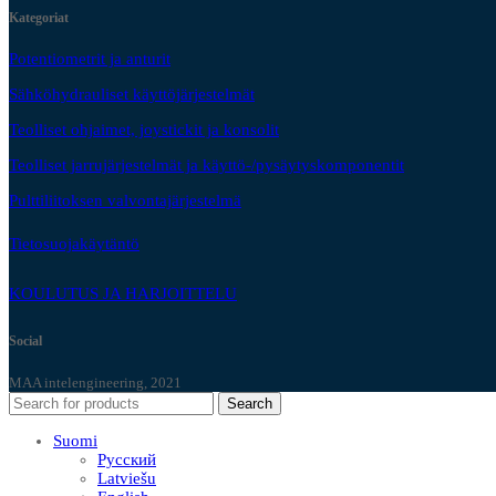
Kategoriat
Potentiometrit ja anturit
Sähköhydrauliset käyttöjärjestelmät
Teolliset ohjaimet, joystickit ja konsolit
Teolliset jarrujärjestelmät ja käyttö-/pysäytyskomponentit
Pulttiliitoksen valvontajärjestelmä
Tietosuojakäytäntö
KOULUTUS JA HARJOITTELU
Social
MAA intelengineering, 2021
Search
Suomi
Русский
Latviešu