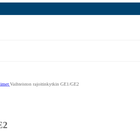
kimet
Vaihteiston rajoitinkytkin GE1/GE2
E2