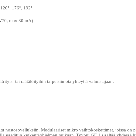
, 120°, 176°, 192°
PW70, max 30 mA)
tyis- tai räätälöityihin tarpeisiin ota yhteyttä valmistajaan.
u nostosovelluksiin. Modulaariset mikro vaihtokoskettimet, joissa on po
yillä vaaditun kytkentäohjelman mukaan. Tyyppi GE 1 sisältää yhdessä 