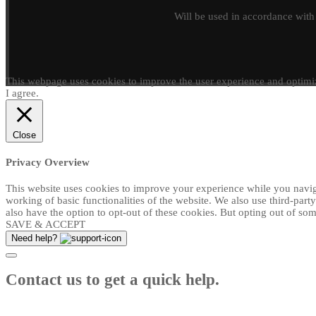
Will be used in accordance wit
This webpage uses cookies to improve the user experience and optimiz
I agree.
Close
Privacy Overview
This website uses cookies to improve your experience while you navigat
working of basic functionalities of the website. We also use third-par
also have the option to opt-out of these cookies. But opting out of s
SAVE & ACCEPT
Need help?
Contact us to get a quick help.