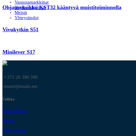
Varaosamarkkinat
Ohjausyksikkö KST32 kääntyvä muistitoiminnolla
Huolto-ohjelmat
Meistä
Yhteystiedot
Vivukytkin S51
Minilever S17
+ 371 26 390 398
maaie@maaie.net
Valikko
Pääasiallinen
Meistä
Yhteystiedot