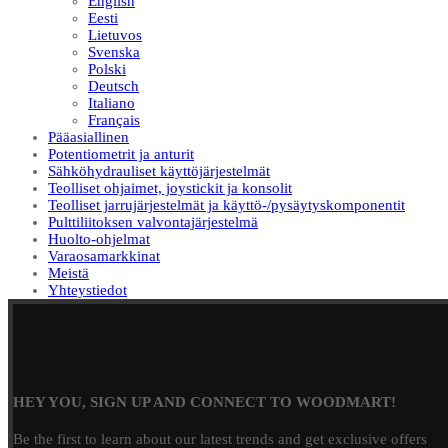
English
Eesti
Lietuvos
Svenska
Polski
Deutsch
Italiano
Français
Pääasiallinen
Potentiometrit ja anturit
Sähköhydrauliset käyttöjärjestelmät
Teolliset ohjaimet, joystickit ja konsolit
Teolliset jarrujärjestelmät ja käyttö-/pysäytyskomponentit
Pulttiliitoksen valvontajärjestelmä
Huolto-ohjelmat
Varaosamarkkinat
Meistä
Yhteystiedot
HEY YOU, SIGN UP AND CONNECT TO WOODMART!
Be the first to learn about our latest trends and get exclusive offers