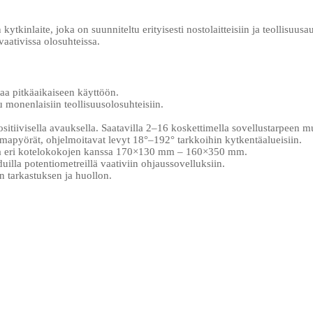
kinlaite, joka on suunniteltu erityisesti nostolaitteisiin ja teollisuus
vaativissa olosuhteissa.
a pitkäaikaiseen käyttöön.
monenlaisiin teollisuusolosuhteisiin.
itiivisella avauksella. Saatavilla 2–16 koskettimella sovellustarpeen 
mapyörät, ohjelmoitavat levyt 18°–192° tarkkoihin kytkentäalueisiin.
va eri kotelokokojen kanssa 170×130 mm – 160×350 mm.
uilla potentiometreillä vaativiin ohjaussovelluksiin.
 tarkastuksen ja huollon.