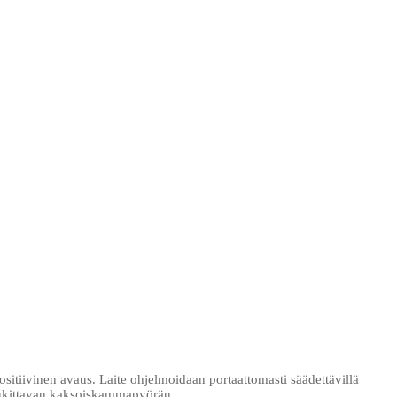
sitiivinen avaus. Laite ohjelmoidaan portaattomasti säädettävillä
lukittavan kaksoiskammapyörän.