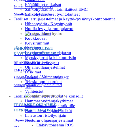
Räätälöidyt ratkaisut
Potentiometrin tarvikkeet
Sähköhydrauliset toimilaitteet EMG
Moottorin potentiometri
Sähköhydrauliset työntölaitteet
Teolliset jarrujärjestelmät ja käyttö-/pysäytyskomponentit
Hihnapyörät / Köysipyörät
Huolla levy- ja rumpujarrut
Jarrutarvikkeet
Koukkuosat
Köysirummut
Kytkimet
SÄHKÖHYDRAULISET
Levyjarrulliset satulajarrut
KÄYTTÖJÄRJESTELMÄT
Myrskyjarrut ja kiskopuristin
Nosturin pyörät
BRAKEMATIC® Jarruohjaus
Ohjainrullajärjestelmät
EMG ESSE
Puskimet
Puskuri / Vaimentaja
Sähköhydrauliset toimilaitteet EMG
Teleskooppihaarukat
Sähköhydrauliset työntölaitteet
Teli
Vaihteistot
Teolliset ohjaimet, joystickit ja konsolit
Hammaspyörärajakytkimet
TEOLLISET OHJAIMET,
Kämmenotteet ohjaintikuille
JOYSTICKIT JA KONSOLIT
Kannettavat ohjausyksiköt
Laivaston risteilyohjain
Ohjauspaneelit
Nosturin ohjausjärjestelmät
Etäkäyttöasema ROS