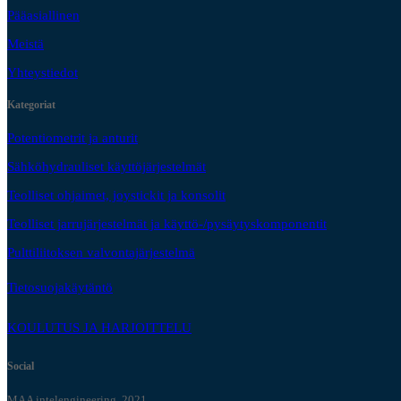
Pääasiallinen
Meistä
Yhteystiedot
Kategoriat
Potentiometrit ja anturit
Sähköhydrauliset käyttöjärjestelmät
Teolliset ohjaimet, joystickit ja konsolit
Teolliset jarrujärjestelmät ja käyttö-/pysäytyskomponentit
Pulttiliitoksen valvontajärjestelmä
Tietosuojakäytäntö
KOULUTUS JA HARJOITTELU
Social
MAA intelengineering, 2021