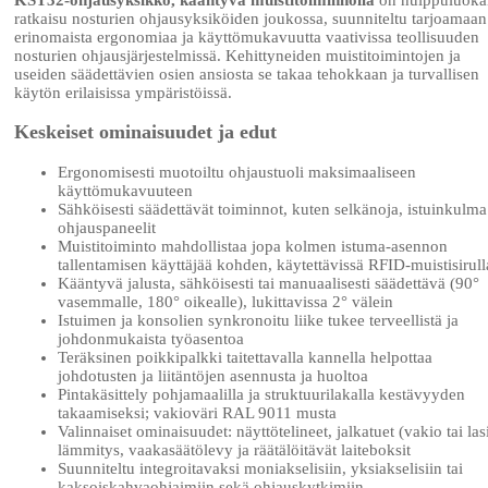
ratkaisu nosturien ohjausyksiköiden joukossa, suunniteltu tarjoamaan
erinomaista ergonomiaa ja käyttömukavuutta vaativissa teollisuuden
nosturien ohjausjärjestelmissä. Kehittyneiden muistitoimintojen ja
useiden säädettävien osien ansiosta se takaa tehokkaan ja turvallisen
käytön erilaisissa ympäristöissä.
Keskeiset ominaisuudet ja edut
Ergonomisesti muotoiltu ohjaustuoli maksimaaliseen
käyttömukavuuteen
Sähköisesti säädettävät toiminnot, kuten selkänoja, istuinkulma
ohjauspaneelit
Muistitoiminto mahdollistaa jopa kolmen istuma-asennon
tallentamisen käyttäjää kohden, käytettävissä RFID-muistisirull
Kääntyvä jalusta, sähköisesti tai manuaalisesti säädettävä (90°
vasemmalle, 180° oikealle), lukittavissa 2° välein
Istuimen ja konsolien synkronoitu liike tukee terveellistä ja
johdonmukaista työasentoa
Teräksinen poikkipalkki taitettavalla kannella helpottaa
johdotusten ja liitäntöjen asennusta ja huoltoa
Pintakäsittely pohjamaalilla ja struktuurilakalla kestävyyden
takaamiseksi; vakioväri RAL 9011 musta
Valinnaiset ominaisuudet: näyttötelineet, jalkatuet (vakio tai lasi
lämmitys, vaakasäätölevy ja räätälöitävät laiteboksit
Suunniteltu integroitavaksi moniakselisiin, yksiakselisiin tai
kaksoiskahvaohjaimiin sekä ohjauskytkimiin