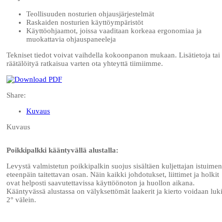
Teollisuuden nosturien ohjausjärjestelmät
Raskaiden nosturien käyttöympäristöt
Käyttöohjaamot, joissa vaaditaan korkeaa ergonomiaa ja
muokattavia ohjauspaneeleja
Tekniset tiedot voivat vaihdella kokoonpanon mukaan. Lisätietoja tai
räätälöityä ratkaisua varten ota yhteyttä tiimiimme.
Share:
Kuvaus
Kuvaus
Poikkipalkki kääntyvällä alustalla:
Levystä valmistetun poikkipalkin suojus sisältäen kuljettajan istuimen
eteenpäin taitettavan osan. Näin kaikki johdotukset, liittimet ja holkit
ovat helposti saavutettavissa käyttöönoton ja huollon aikana.
Kääntyvässä alustassa on välyksettömät laakerit ja kierto voidaan luki
2° välein.