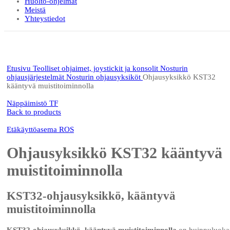
Huolto-ohjelmat
Meistä
Yhteystiedot
Click to enlarge
Etusivu
Teolliset ohjaimet, joystickit ja konsolit
Nosturin
ohjausjärjestelmät
Nosturin ohjausyksiköt
Ohjausyksikkö KST32
kääntyvä muistitoiminnolla
Näppäimistö TF
Back to products
Etäkäyttöasema ROS
Ohjausyksikkö KST32 kääntyvä
muistitoiminnolla
KST32-ohjausyksikkö, kääntyvä
muistitoiminnolla
KST32-ohjausyksikkö, kääntyvä muistitoiminnolla
on huippuluoka