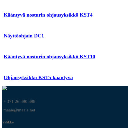
Kääntyvä nosturin ohjausyksikkö KST4
Näyttöohjain DC1
Kääntyvä nosturin ohjausyksikkö KST10
Ohjausyksikkö KST5 kääntyvä
+ 371 26 390 398
maaie@maaie.net
Valikko