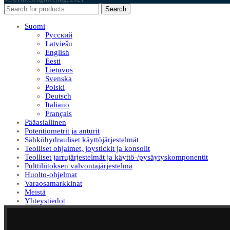
Search
Suomi
Русский
Latviešu
English
Eesti
Lietuvos
Svenska
Polski
Deutsch
Italiano
Français
Pääasiallinen
Potentiometrit ja anturit
Sähköhydrauliset käyttöjärjestelmät
Teolliset ohjaimet, joystickit ja konsolit
Teolliset jarrujärjestelmät ja käyttö-/pysäytyskomponentit
Pulttiliitoksen valvontajärjestelmä
Huolto-ohjelmat
Varaosamarkkinat
Meistä
Yhteystiedot