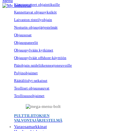
Menu
Kämmenotteet ohjaintikuille
Kannettavat ohjausyksiköt
Laivaston risteilyohjain
Nosturin ohjausjärjestelmät
Ohjausosat
Ohjauspaneelit
Ohjauspylvään kytkimet
Ohjauspylväät offshore-käyttöön
Pääohjain raideliikenneajoneuvoille
Poljinohjaimet
Räätälöidyt ratkaisut
Teolliset ohjaussauvat
Teollisuusohjaimet
PULTTILIITOKSEN
VALVONTAJÄRJESTELMÄ
Varaosamarkkinat