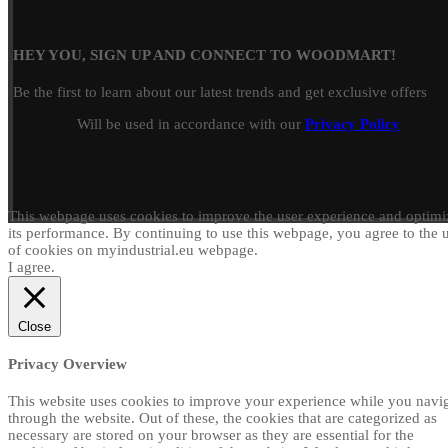
HEY YOU, SIGN UP AND CONNECT TO WOODMART!
Be the first to learn about our latest trends and get exclusive offers
Will be used in accordance with our
Privacy Policy
This webpage uses cookies to improve the user experience and optimi
its performance. By continuing to use this webpage, you agree to the 
of cookies on myindustrial.eu webpage.
I agree.
Close
Privacy Overview
This website uses cookies to improve your experience while you navi
through the website. Out of these, the cookies that are categorized as
necessary are stored on your browser as they are essential for the