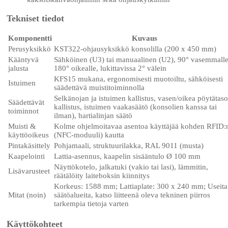
Tekniset tiedot
Komponentti
Kuvaus
Perusyksikkö
KST322-ohjausyksikkö konsolilla (200 x 450 mm)
Kääntyvä
Sähköinen (U3) tai manuaalinen (U2), 90° vasemmalle
jalusta
180° oikealle, lukittavissa 2° välein
KFS15 mukana, ergonomisesti muotoiltu, sähköisesti
Istuimen
säädettävä muistitoiminnolla
Selkänojan ja istuimen kallistus, vasen/oikea pöytätas
Säädettävät
kallistus, istuimen vaakasäätö (konsolien kanssa tai
toiminnot
ilman), hartialinjan säätö
Muisti &
Kolme ohjelmoitavaa asentoa käyttäjää kohden RFID:
käyttöoikeus
(NFC-moduuli) kautta
Pintakäsittely
Pohjamaali, struktuurilakka, RAL 9011 (musta)
Kaapelointi
Lattia-asennus, kaapelin sisääntulo Ø 100 mm
Näyttökotelo, jalkatuki (vakio tai lasi), lämmitin,
Lisävarusteet
räätälöity laiteboksin kiinnitys
Korkeus: 1588 mm; Lattiaplate: 300 x 240 mm; Useita
Mitat (noin)
säätöalueita, katso liitteenä oleva tekninen piirros
tarkempia tietoja varten
Käyttökohteet