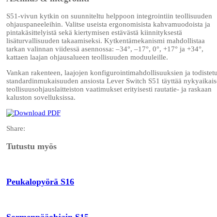
S51-vivun kytkin on suunniteltu helppoon integrointiin teollisuuden
ohjauspaneeleihin. Valitse useista ergonomisista kahvamuodoista ja
pintakäsittelyistä sekä kiertymisen estävästä kiinnityksestä
lisäturvallisuuden takaamiseksi. Kytkentämekanismi mahdollistaa
tarkan valinnan viidessä asennossa: –34°, –17°, 0°, +17° ja +34°,
kattaen laajan ohjausalueen teollisuuden moduuleille.
Vankan rakenteen, laajojen konfigurointimahdollisuuksien ja todistet
standardinmukaisuuden ansiosta Lever Switch S51 täyttää nykyaikai
teollisuusohjauslaitteiston vaatimukset erityisesti rautatie- ja raskaan
kaluston sovelluksissa.
Share:
Tutustu myös
Peukalopyörä S16
Sormenpääohjain S15