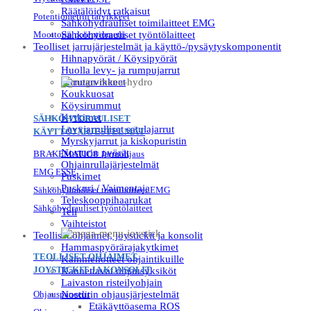
Räätälöidyt ratkaisut
Potentiometrin tarvikkeet
Sähköhydrauliset toimilaitteet EMG
Moottorin potentiometri
Sähköhydrauliset työntölaitteet
Teolliset jarrujärjestelmät ja käyttö-/pysäytyskomponentit
Hihnapyörät / Köysipyörät
Huolla levy- ja rumpujarrut
Jarrutarvikkeet
Koukkuosat
Köysirummut
Kytkimet
SÄHKÖHYDRAULISET
Levyjarrulliset satulajarrut
KÄYTTÖJÄRJESTELMÄT
Myrskyjarrut ja kiskopuristin
Nosturin pyörät
BRAKEMATIC® Jarruohjaus
Ohjainrullajärjestelmät
EMG ESSE
Puskimet
Puskuri / Vaimentaja
Sähköhydrauliset toimilaitteet EMG
Teleskooppihaarukat
Sähköhydrauliset työntölaitteet
Teli
Vaihteistot
Teolliset ohjaimet, joystickit ja konsolit
Hammaspyörärajakytkimet
TEOLLISET OHJAIMET,
Kämmenotteet ohjaintikuille
JOYSTICKIT JA KONSOLIT
Kannettavat ohjausyksiköt
Laivaston risteilyohjain
Ohjauspaneelit
Nosturin ohjausjärjestelmät
Etäkäyttöasema ROS