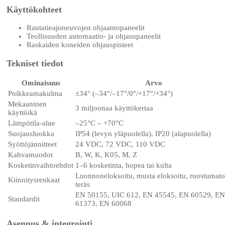
Käyttökohteet
Rautatieajoneuvojen ohjaamopaneelit
Teollisuuden automaatio- ja ohjauspaneelit
Raskaiden koneiden ohjauspisteet
Tekniset tiedot
Ominaisuus
Arvo
Poikkeamakulma
±34° (–34°/–17°/0°/+17°/+34°)
Mekaaninen
3 miljoonaa käyttökertaa
käyttöikä
Lämpötila-alue
–25°C – +70°C
Suojausluokka
IP54 (levyn yläpuolella), IP20 (alapuolella)
Syöttöjännitteet
24 VDC, 72 VDC, 110 VDC
Kahvamuodot
B, W, K, K05, M, Z
Kosketinvaihtoehdot
1–6 kosketinta, hopea tai kulta
Luonnoneloksoitu, musta eloksoitu, ruostumat
Kiinnitysrenkaat
teräs
EN 50155, UIC 612, EN 45545, EN 60529, EN
Standardit
61373, EN 60068
Asennus & integrointi