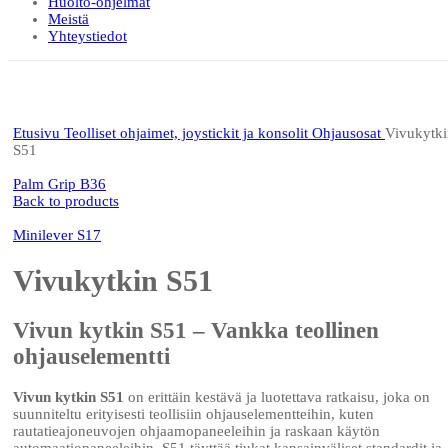
Huolto-ohjelmat
Meistä
Yhteystiedot
Click to enlarge
Etusivu
Teolliset ohjaimet, joystickit ja konsolit
Ohjausosat
Vivukytki
S51
Palm Grip B36
Back to products
Minilever S17
Vivukytkin S51
Vivun kytkin S51 – Vankka teollinen
ohjauselementti
Vivun kytkin S51
on erittäin kestävä ja luotettava ratkaisu, joka on
suunniteltu erityisesti teollisiin ohjauselementteihin, kuten
rautatieajoneuvojen ohjaamopaneeleihin ja raskaan käytön
automaatiopaneeleihin. S51 täyttää tiukat kansainväliset standardit ja