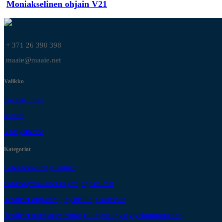
Moniakselinen ohjain V21
+ 371 26 390 398
maaie@maaie.net
Valikko
Pääasiallinen
Meistä
Yhteystiedot
Kategoriat
Potentiometrit ja anturit
Sähköhydrauliset käyttöjärjestelmät
Teolliset ohjaimet, joystickit ja konsolit
Teolliset jarrujärjestelmät ja käyttö-/pysäytyskomponentit