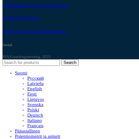
Pulttiliitoksen valvontajärjestelmä
Tietosuojakäytäntö
KOULUTUS JA HARJOITTELU
Social
MAA intelengineering, 2021
Search
Suomi
Русский
Latviešu
English
Eesti
Lietuvos
Svenska
Polski
Deutsch
Italiano
Français
Pääasiallinen
Potentiometrit ja anturit