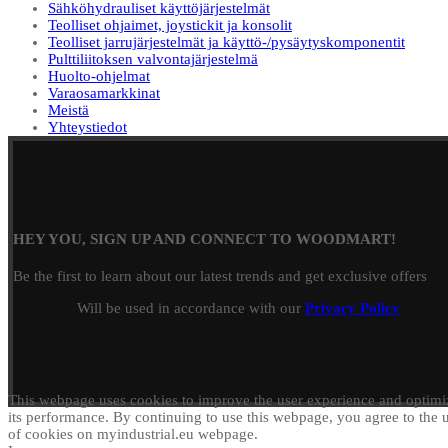
Sähköhydrauliset käyttöjärjestelmät
Teolliset ohjaimet, joystickit ja konsolit
Teolliset jarrujärjestelmät ja käyttö-/pysäytyskomponentit
Pulttiliitoksen valvontajärjestelmä
Huolto-ohjelmat
Varaosamarkkinat
Meistä
Yhteystiedot
HEY YOU, SIGN UP AND CONNECT TO WOODMART!
Be the first to learn about our latest trends and get exclusive offers
Will be used in accordance with our
Privacy Policy
This webpage uses cookies to improve the user experience and optimi
its performance. By continuing to use this webpage, you agree to the 
of cookies on myindustrial.eu webpage.