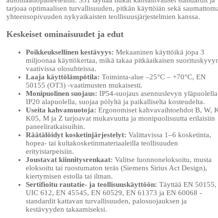
tarjoaa optimaalisen turvallisuuden, pitkän käyttöiän sekä saumattom
yhteensopivuuden nykyaikaisten teollisuusjärjestelmien kanssa.
Keskeiset ominaisuudet ja edut
Poikkeuksellinen kestävyys:
Mekaaninen käyttöikä jopa 3
miljoonaa käyttökertaa, mikä takaa pitkäaikaisen suorituskyvy
vaativissa olosuhteissa.
Laaja käyttölämpötila:
Toiminta-alue –25°C – +70°C, EN
50155 (OT3) -vaatimusten mukaisesti.
Monipuolinen suojaus:
IP54-suojaus asennuslevyn yläpuolella
IP20 alapuolella, suojaa pölyltä ja paikalliselta kosteudelta.
Useita kahvamuotoja:
Ergonomiset kahvavaihtoehdot B, W, 
K05, M ja Z tarjoavat mukavuutta ja monipuolisuutta erilaisiin
paneeliratkaisuihin.
Räätälöidyt kosketinjärjestelyt:
Valittavissa 1–6 kosketinta,
hopea- tai kultakosketinmateriaaleilla teollisuuden
erityistarpeisiin.
Joustavat kiinnitysrenkaat:
Valitse luonnoneloksoitu, musta
eloksoitu tai ruostumaton teräs (Siemens Sirius Act Design),
kiertymisen estolla tai ilman.
Sertifioitu rautatie- ja teollisuuskäyttöön:
Täyttää EN 50155,
UIC 612, EN 45545, EN 60529, EN 61373 ja EN 60068 -
standardit kattavan turvallisuuden, palosuojauksen ja
kestävyyden takaamiseksi.