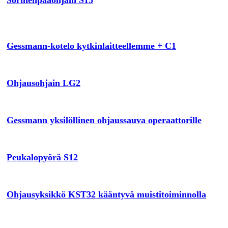
Gessmann-kotelo kytkinlaitteellemme + C1
Ohjausohjain LG2
Gessmann yksilöllinen ohjaussauva operaattorille
Peukalopyörä S12
Ohjausyksikkö KST32 kääntyvä muistitoiminnolla