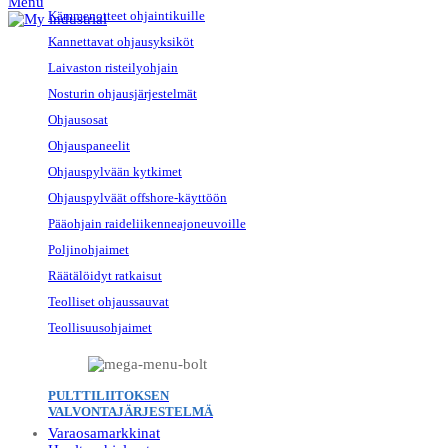
Menu
Kämmenotteet ohjaintikuille
Kannettavat ohjausyksiköt
Laivaston risteilyohjain
Nosturin ohjausjärjestelmät
Ohjausosat
Ohjauspaneelit
Ohjauspylvään kytkimet
Ohjauspylväät offshore-käyttöön
Pääohjain raideliikenneajoneuvoille
Poljinohjaimet
Räätälöidyt ratkaisut
Teolliset ohjaussauvat
Teollisuusohjaimet
PULTTILIITOKSEN
VALVONTAJÄRJESTELMÄ
Varaosamarkkinat