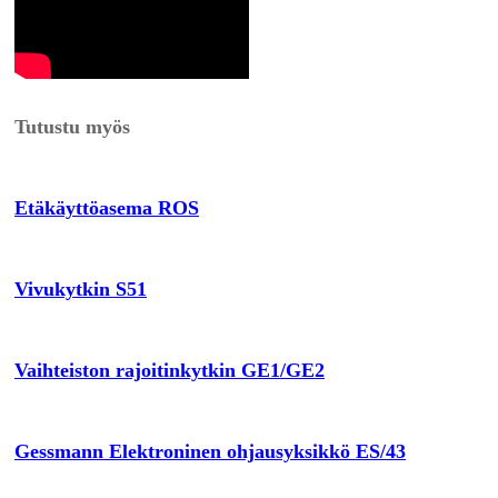
Tutustu myös
Etäkäyttöasema ROS
Vivukytkin S51
Vaihteiston rajoitinkytkin GE1/GE2
Gessmann Elektroninen ohjausyksikkö ES/43