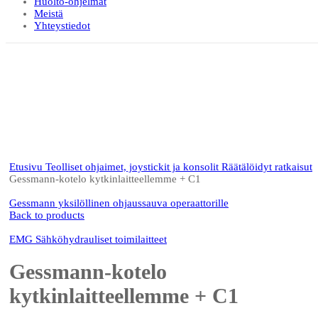
Huolto-ohjelmat
Meistä
Yhteystiedot
Click to enlarge
Etusivu
Teolliset ohjaimet, joystickit ja konsolit
Räätälöidyt ratkaisut
Gessmann-kotelo kytkinlaitteellemme + C1
Gessmann yksilöllinen ohjaussauva operaattorille
Back to products
EMG Sähköhydrauliset toimilaitteet
Gessmann-kotelo
kytkinlaitteellemme + C1