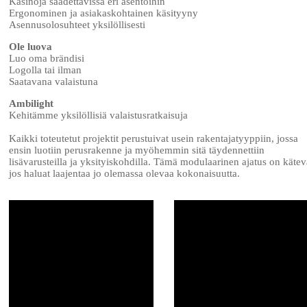
Käsinoja säädettävissä eri asentoihin
Ergonominen ja asiakaskohtainen käsityyny
Asennusolosuhteet yksilöllisesti
Ole luova
Luo oma brändisi
Logolla tai ilman
Saatavana valaistuna
Ambilight
Kehitämme yksilöllisiä valaistusratkaisuja
Kaikki toteutetut projektit perustuivat usein rakentajatyyppiin, jossa
ensin luotiin perusrakenne ja myöhemmin sitä täydennettiin
lisävarusteilla ja yksityiskohdilla. Tämä modulaarinen ajatus on kätev
jos haluat laajentaa jo olemassa olevaa kokonaisuutta.