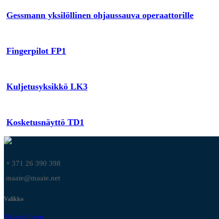
Gessmann yksilöllinen ohjaussauva operaattorille
Fingerpilot FP1
Kuljetusyksikkö LK3
Kosketusnäyttö TD1
+ 371 26 390 398
maaie@maaie.net
Valikko
Pääasiallinen