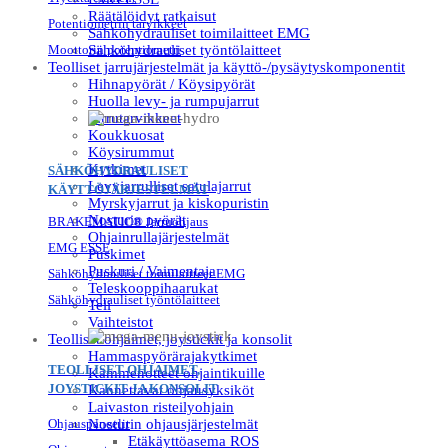
Räätälöidyt ratkaisut
Potentiometrin tarvikkeet
Sähköhydrauliset toimilaitteet EMG
Moottorin potentiometri
Sähköhydrauliset työntölaitteet
Teolliset jarrujärjestelmät ja käyttö-/pysäytyskomponentit
Hihnapyörät / Köysipyörät
Huolla levy- ja rumpujarrut
Jarrutarvikkeet
Koukkuosat
Köysirummut
Kytkimet
SÄHKÖHYDRAULISET
Levyjarrulliset satulajarrut
KÄYTTÖJÄRJESTELMÄT
Myrskyjarrut ja kiskopuristin
Nosturin pyörät
BRAKEMATIC® Jarruohjaus
Ohjainrullajärjestelmät
EMG ESSE
Puskimet
Puskuri / Vaimentaja
Sähköhydrauliset toimilaitteet EMG
Teleskooppihaarukat
Sähköhydrauliset työntölaitteet
Teli
Vaihteistot
Teolliset ohjaimet, joystickit ja konsolit
Hammaspyörärajakytkimet
TEOLLISET OHJAIMET,
Kämmenotteet ohjaintikuille
JOYSTICKIT JA KONSOLIT
Kannettavat ohjausyksiköt
Laivaston risteilyohjain
Ohjauspaneelit
Nosturin ohjausjärjestelmät
Etäkäyttöasema ROS