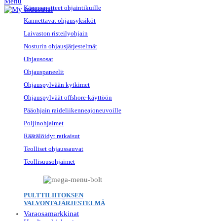
Menu
Kämmenotteet ohjaintikuille
Kannettavat ohjausyksiköt
Laivaston risteilyohjain
Nosturin ohjausjärjestelmät
Ohjausosat
Ohjauspaneelit
Ohjauspylvään kytkimet
Ohjauspylväät offshore-käyttöön
Pääohjain raideliikenneajoneuvoille
Poljinohjaimet
Räätälöidyt ratkaisut
Teolliset ohjaussauvat
Teollisuusohjaimet
PULTTILIITOKSEN
VALVONTAJÄRJESTELMÄ
Varaosamarkkinat