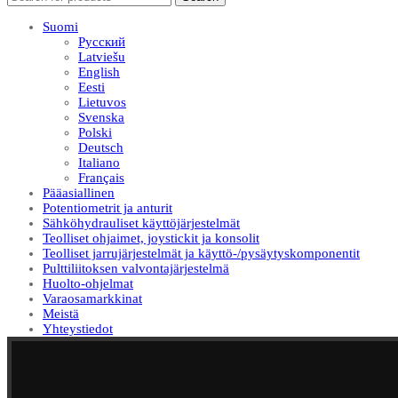
Suomi
Русский
Latviešu
English
Eesti
Lietuvos
Svenska
Polski
Deutsch
Italiano
Français
Pääasiallinen
Potentiometrit ja anturit
Sähköhydrauliset käyttöjärjestelmät
Teolliset ohjaimet, joystickit ja konsolit
Teolliset jarrujärjestelmät ja käyttö-/pysäytyskomponentit
Pulttiliitoksen valvontajärjestelmä
Huolto-ohjelmat
Varaosamarkkinat
Meistä
Yhteystiedot