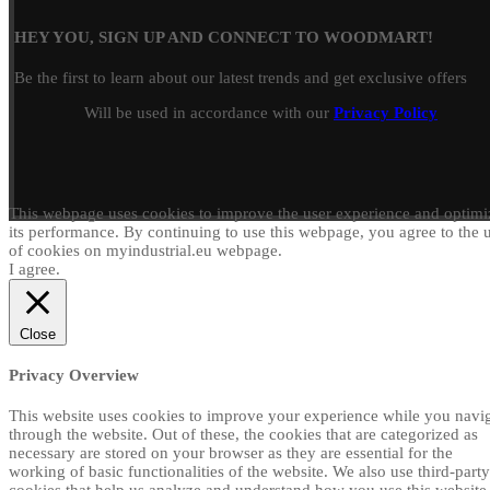
HEY YOU, SIGN UP AND CONNECT TO WOODMART!
Be the first to learn about our latest trends and get exclusive offers
Will be used in accordance with our
Privacy Policy
This webpage uses cookies to improve the user experience and optimi
its performance. By continuing to use this webpage, you agree to the 
of cookies on myindustrial.eu webpage.
I agree.
Close
Privacy Overview
This website uses cookies to improve your experience while you navi
through the website. Out of these, the cookies that are categorized as
necessary are stored on your browser as they are essential for the
working of basic functionalities of the website. We also use third-party