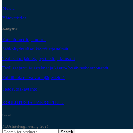
Meistä
Yhteystiedot
Kategoriat
Potentiometrit ja anturit
Sähköhydrauliset käyttöjärjestelmät
Teolliset ohjaimet, joystickit ja konsolit
Teolliset jarrujärjestelmät ja käyttö-/pysäytyskomponentit
Pulttiliitoksen valvontajärjestelmä
Tietosuojakäytäntö
KOULUTUS JA HARJOITTELU
Social
MAA intelengineering, 2021
Search