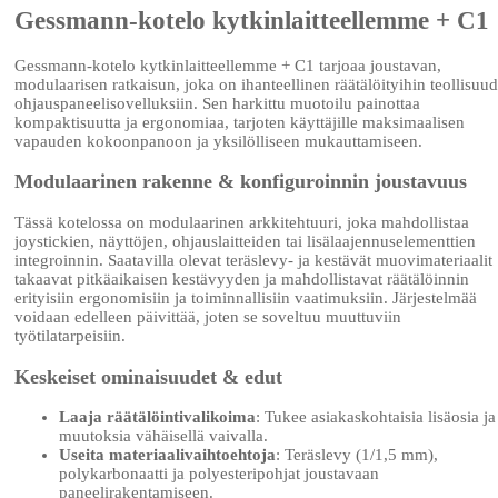
Gessmann-kotelo kytkinlaitteellemme + C1
Gessmann-kotelo kytkinlaitteellemme + C1 tarjoaa joustavan,
modulaarisen ratkaisun, joka on ihanteellinen räätälöityihin teollisuu
ohjauspaneelisovelluksiin. Sen harkittu muotoilu painottaa
kompaktisuutta ja ergonomiaa, tarjoten käyttäjille maksimaalisen
vapauden kokoonpanoon ja yksilölliseen mukauttamiseen.
Modulaarinen rakenne & konfiguroinnin joustavuus
Tässä kotelossa on modulaarinen arkkitehtuuri, joka mahdollistaa
joystickien, näyttöjen, ohjauslaitteiden tai lisälaajennuselementtien
integroinnin. Saatavilla olevat teräslevy- ja kestävät muovimateriaalit
takaavat pitkäaikaisen kestävyyden ja mahdollistavat räätälöinnin
erityisiin ergonomisiin ja toiminnallisiin vaatimuksiin. Järjestelmää
voidaan edelleen päivittää, joten se soveltuu muuttuviin
työtilatarpeisiin.
Keskeiset ominaisuudet & edut
Laaja räätälöintivalikoima
: Tukee asiakaskohtaisia lisäosia ja
muutoksia vähäisellä vaivalla.
Useita materiaalivaihtoehtoja
: Teräslevy (1/1,5 mm),
polykarbonaatti ja polyesteripohjat joustavaan
paneelirakentamiseen.