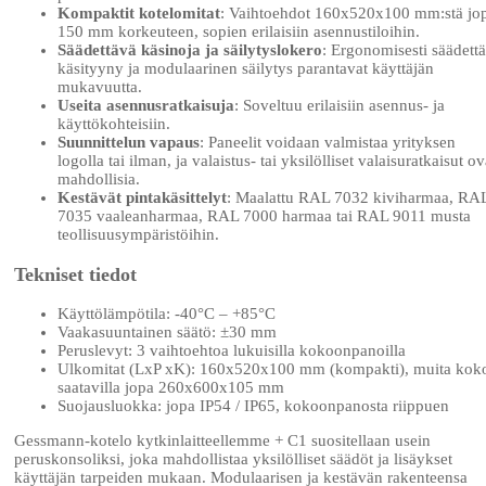
Kompaktit kotelomitat
: Vaihtoehdot 160x520x100 mm:stä jo
150 mm korkeuteen, sopien erilaisiin asennustiloihin.
Säädettävä käsinoja ja säilytyslokero
: Ergonomisesti säädett
käsityyny ja modulaarinen säilytys parantavat käyttäjän
mukavuutta.
Useita asennusratkaisuja
: Soveltuu erilaisiin asennus- ja
käyttökohteisiin.
Suunnittelun vapaus
: Paneelit voidaan valmistaa yrityksen
logolla tai ilman, ja valaistus- tai yksilölliset valaisuratkaisut ov
mahdollisia.
Kestävät pintakäsittelyt
: Maalattu RAL 7032 kiviharmaa, RA
7035 vaaleanharmaa, RAL 7000 harmaa tai RAL 9011 musta
teollisuusympäristöihin.
Tekniset tiedot
Käyttölämpötila: -40°C – +85°C
Vaakasuuntainen säätö: ±30 mm
Peruslevyt: 3 vaihtoehtoa lukuisilla kokoonpanoilla
Ulkomitat (LxP xK): 160x520x100 mm (kompakti), muita kok
saatavilla jopa 260x600x105 mm
Suojausluokka: jopa IP54 / IP65, kokoonpanosta riippuen
Gessmann-kotelo kytkinlaitteellemme + C1 suositellaan usein
peruskonsoliksi, joka mahdollistaa yksilölliset säädöt ja lisäykset
käyttäjän tarpeiden mukaan. Modulaarisen ja kestävän rakenteensa